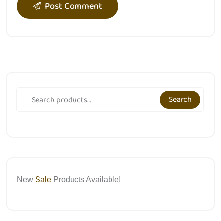
Post Comment
Search
New
Sale
Products Available!