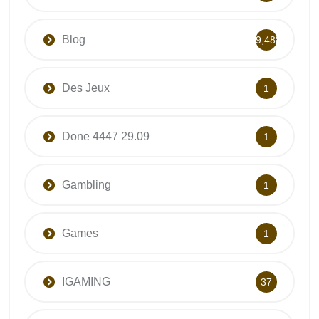
Blog
9,488
Des Jeux
1
Done 4447 29.09
1
Gambling
1
Games
1
IGAMING
37