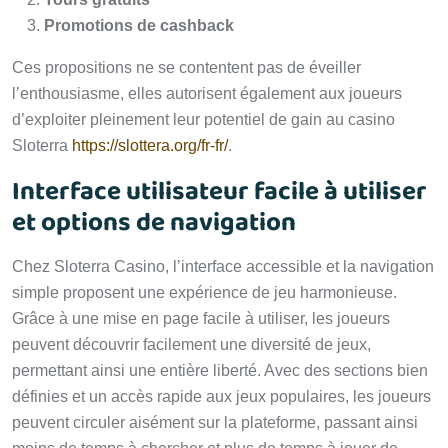
Promotions de cashback
Ces propositions ne se contentent pas de éveiller
l’enthousiasme, elles autorisent également aux joueurs
d’exploiter pleinement leur potentiel de gain au casino
Sloterra
https://slottera.org/fr-fr/
.
Interface utilisateur facile à utiliser
et options de navigation
Chez Sloterra Casino, l’interface accessible et la navigation
simple proposent une expérience de jeu harmonieuse.
Grâce à une mise en page facile à utiliser, les joueurs
peuvent découvrir facilement une diversité de jeux,
permettant ainsi une entière liberté. Avec des sections bien
définies et un accès rapide aux jeux populaires, les joueurs
peuvent circuler aisément sur la plateforme, passant ainsi