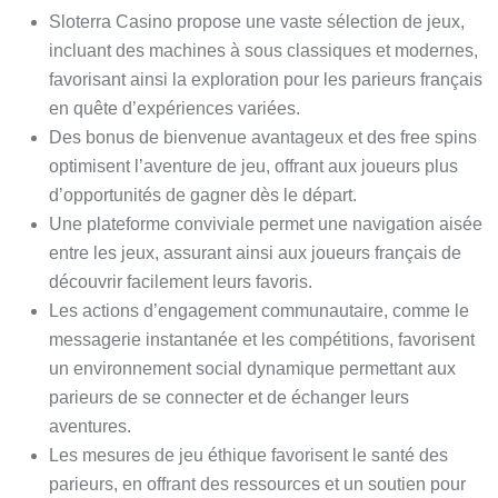
Sloterra Casino propose une vaste sélection de jeux,
incluant des machines à sous classiques et modernes,
favorisant ainsi la exploration pour les parieurs français
en quête d’expériences variées.
Des bonus de bienvenue avantageux et des free spins
optimisent l’aventure de jeu, offrant aux joueurs plus
d’opportunités de gagner dès le départ.
Une plateforme conviviale permet une navigation aisée
entre les jeux, assurant ainsi aux joueurs français de
découvrir facilement leurs favoris.
Les actions d’engagement communautaire, comme le
messagerie instantanée et les compétitions, favorisent
un environnement social dynamique permettant aux
parieurs de se connecter et de échanger leurs
aventures.
Les mesures de jeu éthique favorisent le santé des
parieurs, en offrant des ressources et un soutien pour