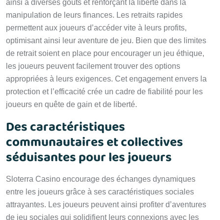
ainsi à diverses goûts et renforçant la liberté dans la
manipulation de leurs finances. Les retraits rapides
permettent aux joueurs d’accéder vite à leurs profits,
optimisant ainsi leur aventure de jeu. Bien que des limites
de retrait soient en place pour encourager un jeu éthique,
les joueurs peuvent facilement trouver des options
appropriées à leurs exigences. Cet engagement envers la
protection et l’efficacité crée un cadre de fiabilité pour les
joueurs en quête de gain et de liberté.
Des caractéristiques
communautaires et collectives
séduisantes pour les joueurs
Sloterra Casino encourage des échanges dynamiques
entre les joueurs grâce à ses caractéristiques sociales
attrayantes. Les joueurs peuvent ainsi profiter d’aventures
de jeu sociales qui solidifient leurs connexions avec les