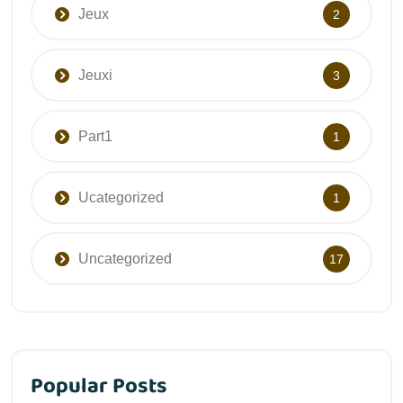
Jeux
2
Jeuxi
3
Part1
1
Ucategorized
1
Uncategorized
17
Popular Posts