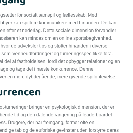
mgang
gsætter for socialt samspil og fællesskab. Med
lobbyer kan spillere kommunikere med hinanden. De kan
den efter et nederlag. Dette sociale dimension forvandler
. Atmosfæren kan mindes om en online sportsbegivenhed.
 hvor de udveksler tips og støtter hinanden i diverse
r som ‘venneudfordringer’ og turneringsspecifikke fora.
al del af fastholdelsen, fordi det opbygger relationer og en
 tilbage og tage del i næste konkurrence. Denne
iver en mere dybdegående, mere givende spiloplevelse.
urrencen
t-turneringer bringer en psykologisk dimension, der er
 løbende tid og den dalende rangering på leaderboardet
ss. Brugere, der har fremgang, former ofte en
endige tab og de euforiske gevinster uden forstyrre deres