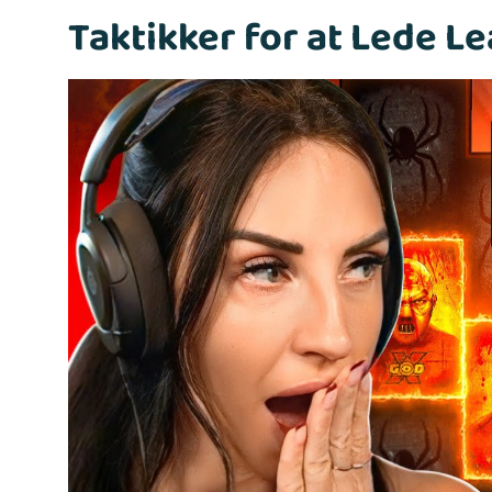
Taktikker for at Lede L