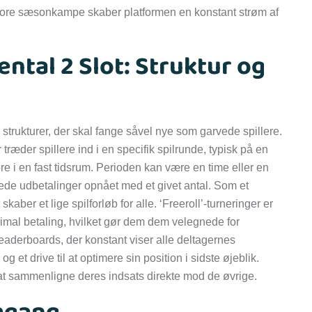
store sæsonkampe skaber platformen en konstant strøm af
ntal 2 Slot: Struktur og
 strukturer, der skal fange såvel nye som garvede spillere.
ræder spillere ind i en specifik spilrunde, typisk på en
e i en fast tidsrum. Perioden kan være en time eller en
ede udbetalinger opnået med et givet antal. Som et
kaber et lige spilforløb for alle. ‘Freeroll’-turneringer er
nimal betaling, hvilket gør dem dem velegnede for
aderboards, der konstant viser alle deltagernes
 et drive til at optimere sin position i sidste øjeblik.
at sammenligne deres indsats direkte mod de øvrige.