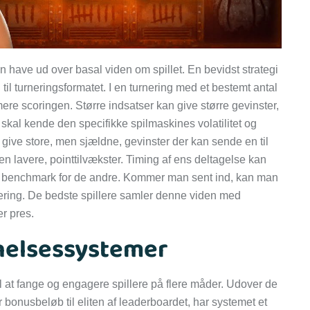
an have ud over basal viden om spillet. En bevidst strategi
til turneringsformatet. I en turnering med et bestemt antal
mere scoringen. Større indsatser kan give større gevinster,
kal kende den specifikke spilmaskines volatilitet og
 give store, men sjældne, gevinster der kan sende en til
en lavere, pointtilvækster. Timing af ens deltagelse kan
n et benchmark for de andre. Kommer man sent ind, kan man
acering. De bedste spillere samler denne viden med
er pres.
nelsessystemer
il at fange og engagere spillere på flere måder. Udover de
bonusbeløb til eliten af leaderboardet, har systemet et