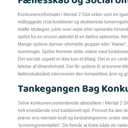
Fællesskab og Social o
Konkurrenceformatet i Mental 2 Slot virker som en igan
indbyggede chat-funktioner og dedikerede turnerings
drøfte strategier, juble over sejre eller opmuntre hinan
spillet fra en ensom aktivitet til en fælles oplevelse
Mange spillere danner uformelle grupper eller ‘klaner’,
turneringer. Spillet fremmer dette videre med funktione
Det sociale aspekt er ikke kun et tillæg. Det er en centr
følelse af tilhørsforhold. Det får spillere til at komme
fællesskabsånd intensiverer den kompetitive ånd og g
Tankegangen Bag Konk
Selve konkurrenceorienterede atmosfære i Mental 2 Slo
helt enestående end traditionelt spil. Presset fra den
prøver ens mentale kraft og beslutningsevne under stre
‘turneringsmentalitet’. De formår at klare både de nødv