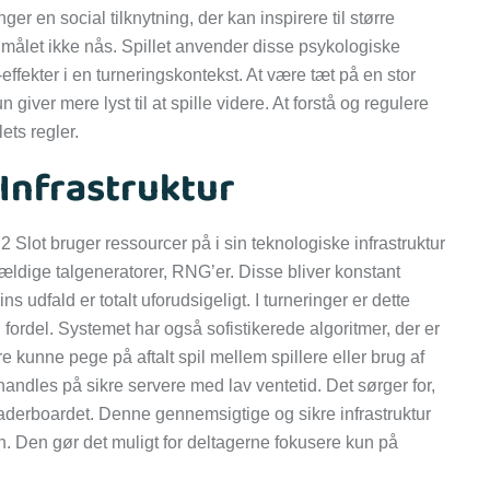
er en social tilknytning, der kan inspirere til større
is målet ikke nås. Spillet anvender disse psykologiske
ffekter i en turneringskontekst. At være tæt på en stor
 giver mere lyst til at spille videre. At forstå og regulere
ets regler.
 Infrastruktur
2 Slot bruger ressourcer på i sin teknologiske infrastruktur
ilfældige talgeneratorer, RNG’er. Disse bliver konstant
pins udfald er totalt uforudsigeligt. I turneringer er dette
g fordel. Systemet har også sofistikerede algoritmer, der er
kunne pege på aftalt spil mellem spillere eller brug af
behandles på sikre servere med lav ventetid. Det sørger for,
leaderboardet. Denne gennemsigtige og sikre infrastruktur
en. Den gør det muligt for deltagerne fokusere kun på