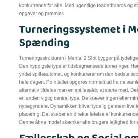
konkurrence for alle. Med ugentlige leaderboards og 
opgaver og præmier.
Turneringssystemet i Me
Spænding
Turneringsstrukturen i Mental 2 Slot bygger på tydelige
Den hyppigste type er tidsbegrænsede turneringer. Her t
yndet spilleautomat, og konkurrerer om den bedste scor
hele dagen. Pointtallet opgøres normalt ud fra de saml
alternativ tildeles man en spillesaldo at starte med. Det s
en anden vigtig central type. De kræver ingen eller mi
nybegyndere. Dynamikken bliver tydelig gennem live le
placering. Det skaber en direkte følelse af konkurrence og
Denne åbne model skænker alle brugere lejlighed for 