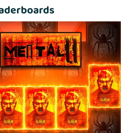
eaderboards