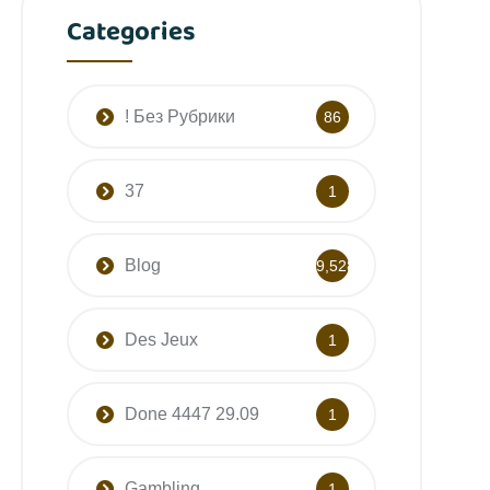
Categories
! Без Рубрики
86
37
1
Blog
9,528
Des Jeux
1
Done 4447 29.09
1
Gambling
1