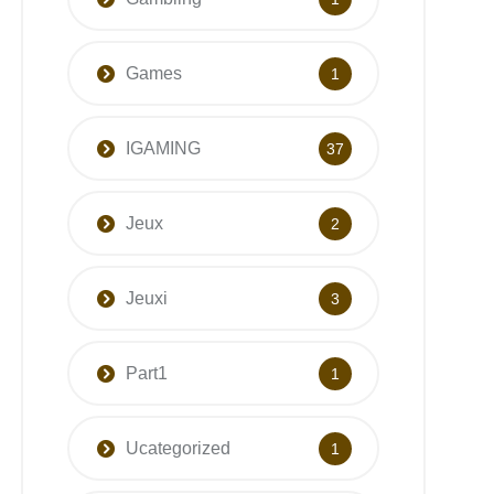
Games
1
IGAMING
37
Jeux
2
Jeuxi
3
Part1
1
Ucategorized
1