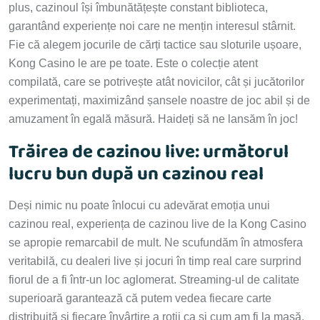
plus, cazinoul își îmbunătățește constant biblioteca,
garantând experiențe noi care ne mențin interesul stârnit.
Fie că alegem jocurile de cărți tactice sau sloturile ușoare,
Kong Casino le are pe toate. Este o colecție atent
compilată, care se potrivește atât novicilor, cât și jucătorilor
experimentați, maximizând șansele noastre de joc abil și de
amuzament în egală măsură. Haideți să ne lansăm în joc!
Trăirea de cazinou live: următorul
lucru bun după un cazinou real
Deși nimic nu poate înlocui cu adevărat emoția unui
cazinou real, experiența de cazinou live de la Kong Casino
se apropie remarcabil de mult. Ne scufundăm în atmosfera
veritabilă, cu dealeri live și jocuri în timp real care surprind
fiorul de a fi într-un loc aglomerat. Streaming-ul de calitate
superioară garantează că putem vedea fiecare carte
distribuită și fiecare învârtire a roții ca și cum am fi la masă.