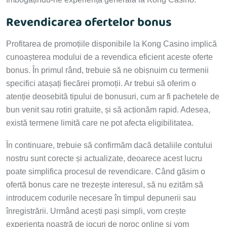
Revendicarea ofertelor bonus
Profitarea de promoțiile disponibile la Kong Casino implică
cunoașterea modului de a revendica eficient aceste oferte
bonus. În primul rând, trebuie să ne obișnuim cu termenii
specifici atașați fiecărei promoții. Ar trebui să oferim o
atenție deosebită tipului de bonusuri, cum ar fi pachetele de
bun venit sau rotiri gratuite, și să acționăm rapid. Adesea,
există termene limită care ne pot afecta eligibilitatea.
În continuare, trebuie să confirmăm dacă detaliile contului
nostru sunt corecte și actualizate, deoarece acest lucru
poate simplifica procesul de revendicare. Când găsim o
ofertă bonus care ne trezește interesul, să nu ezităm să
introducem codurile necesare în timpul depunerii sau
înregistrării. Urmând acești pași simpli, vom crește
experiența noastră de jocuri de noroc online și vom