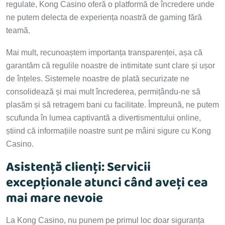
regulate, Kong Casino oferă o platformă de încredere unde
ne putem delecta de experiența noastră de gaming fără
teamă.
Mai mult, recunoaștem importanța transparenței, așa că
garantăm că regulile noastre de intimitate sunt clare și ușor
de înțeles. Sistemele noastre de plată securizate ne
consolidează și mai mult încrederea, permițându-ne să
plasăm și să retragem bani cu facilitate. Împreună, ne putem
scufunda în lumea captivantă a divertismentului online,
știind că informațiile noastre sunt pe mâini sigure cu Kong
Casino.
Asistență clienți: Servicii
excepționale atunci când aveți cea
mai mare nevoie
La Kong Casino, nu punem pe primul loc doar siguranța