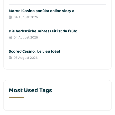
Marvel Casino ponúka online sloty a
04 August 2026
Die herbstliche Jahreszeit ist da früh:
04 August 2026
Scored Casino : Le Lieu Idéal
03 August 2026
Most Used Tags