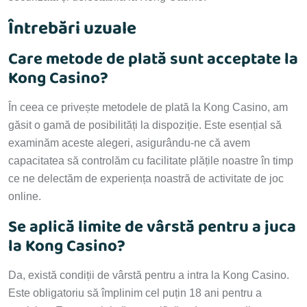
Întrebări uzuale
Care metode de plată sunt acceptate la
Kong Casino?
În ceea ce privește metodele de plată la Kong Casino, am
găsit o gamă de posibilități la dispoziție. Este esențial să
examinăm aceste alegeri, asigurându-ne că avem
capacitatea să controlăm cu facilitate plățile noastre în timp
ce ne delectăm de experiența noastră de activitate de joc
online.
Se aplică limite de vârstă pentru a juca
la Kong Casino?
Da, există condiții de vârstă pentru a intra la Kong Casino.
Este obligatoriu să împlinim cel puțin 18 ani pentru a