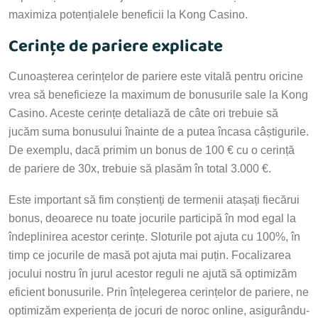
maximiza potențialele beneficii la Kong Casino.
Cerințe de pariere explicate
Cunoașterea cerințelor de pariere este vitală pentru oricine
vrea să beneficieze la maximum de bonusurile sale la Kong
Casino. Aceste cerințe detaliază de câte ori trebuie să
jucăm suma bonusului înainte de a putea încasa câștigurile.
De exemplu, dacă primim un bonus de 100 € cu o cerință
de pariere de 30x, trebuie să plasăm în total 3.000 €.
Este important să fim conștienți de termenii atașați fiecărui
bonus, deoarece nu toate jocurile participă în mod egal la
îndeplinirea acestor cerințe. Sloturile pot ajuta cu 100%, în
timp ce jocurile de masă pot ajuta mai puțin. Focalizarea
jocului nostru în jurul acestor reguli ne ajută să optimizăm
eficient bonusurile. Prin înțelegerea cerințelor de pariere, ne
optimizăm experiența de jocuri de noroc online, asigurându-