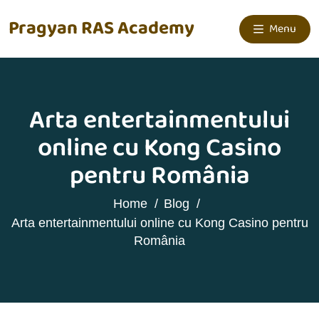
Pragyan RAS Academy
Menu
Arta entertainmentului
online cu Kong Casino
pentru România
Home
Blog
Arta entertainmentului online cu Kong Casino pentru
România