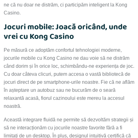
ne că nu doar ne distrăm, ci participăm inteligent la Kong
Casino.
Jocuri mobile: Joacă oricând, unde
vrei cu Kong Casino
Pe măsură ce adoptăm confortul tehnologiei moderne,
jocurile mobile cu Kong Casino ne dau voie să ne distrăm
când dorim și în orice loc, schimbându-ne experiența de joc.
Cu doar câteva clicuri, putem accesa o vastă bibliotecă de
jocuri direct de pe smartphone-urile noastre. Fie că ne aflăm
în așteptare un autobuz sau ne bucurăm de o seară
relaxantă acasă, fiorul cazinoului este mereu la accesul
noastră.
Această integrare fluidă ne permite să dezvoltăm strategii și
să ne interacționăm cu jocurile noastre favorite fără a fi
limitați de un desktop. În plus, designul intuitivă certifică că