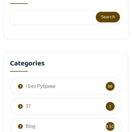
Search
Categories
! Без Рубрики
86
37
1
Blog
9,528