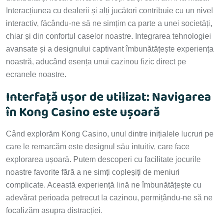
Interacțiunea cu dealerii și alți jucători contribuie cu un nivel
interactiv, făcându-ne să ne simțim ca parte a unei societăți,
chiar și din confortul caselor noastre. Integrarea tehnologiei
avansate și a designului captivant îmbunătățește experiența
noastră, aducând esența unui cazinou fizic direct pe
ecranele noastre.
Interfață ușor de utilizat: Navigarea
în Kong Casino este ușoară
Când explorăm Kong Casino, unul dintre inițialele lucruri pe
care le remarcăm este designul său intuitiv, care face
explorarea ușoară. Putem descoperi cu facilitate jocurile
noastre favorite fără a ne simți copleșiți de meniuri
complicate. Această experiență lină ne îmbunătățește cu
adevărat perioada petrecut la cazinou, permițându-ne să ne
focalizăm asupra distracției.