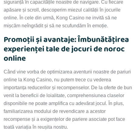
siguranță în capacitățile noastre de navigare. Cu fiecare
apăsare și scroll, descoperim miezul calității în jocurile
online. În cele din urmă, Kong Casino ne invită să ne
mișcăm neîngrădit și să ne scufundăm în emoție.
Promoții și avantaje: Îmbunătățirea
experienței tale de jocuri de noroc
online
Când vine vorba de optimizarea aventurii noastre de pariuri
online la Kong Casino, nu putem trece cu vederea
importanța reducerilor și recompenselor. De la oferte de bun
venit la beneficii de loialitate, comprehensiunea claselor
disponibile ne poate amplifica cu adevărat jocul. În plus,
familiarizarea modului de revendicare a acestor
recompense și a exigențelor de pariere asociate pot face
toată variația în reușita nostru.