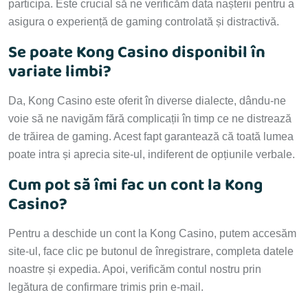
participa. Este crucial să ne verificăm data nașterii pentru a
asigura o experiență de gaming controlată și distractivă.
Se poate Kong Casino disponibil în
variate limbi?
Da, Kong Casino este oferit în diverse dialecte, dându-ne
voie să ne navigăm fără complicații în timp ce ne distrează
de trăirea de gaming. Acest fapt garantează că toată lumea
poate intra și aprecia site-ul, indiferent de opțiunile verbale.
Cum pot să îmi fac un cont la Kong
Casino?
Pentru a deschide un cont la Kong Casino, putem accesăm
site-ul, face clic pe butonul de înregistrare, completa datele
noastre și expedia. Apoi, verificăm contul nostru prin
legătura de confirmare trimis prin e-mail.