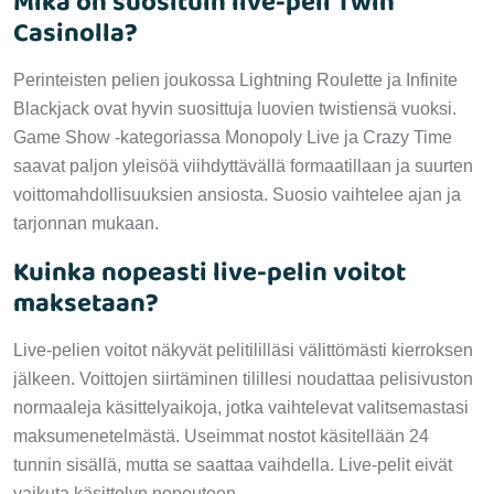
Mikä on suosituin live-peli Twin
Casinolla?
Perinteisten pelien joukossa Lightning Roulette ja Infinite
Blackjack ovat hyvin suosittuja luovien twistiensä vuoksi.
Game Show -kategoriassa Monopoly Live ja Crazy Time
saavat paljon yleisöä viihdyttävällä formaatillaan ja suurten
voittomahdollisuuksien ansiosta. Suosio vaihtelee ajan ja
tarjonnan mukaan.
Kuinka nopeasti live-pelin voitot
maksetaan?
Live-pelien voitot näkyvät pelitililläsi välittömästi kierroksen
jälkeen. Voittojen siirtäminen tilillesi noudattaa pelisivuston
normaaleja käsittelyaikoja, jotka vaihtelevat valitsemastasi
maksumenetelmästä. Useimmat nostot käsitellään 24
tunnin sisällä, mutta se saattaa vaihdella. Live-pelit eivät
vaikuta käsittelyn nopeuteen.