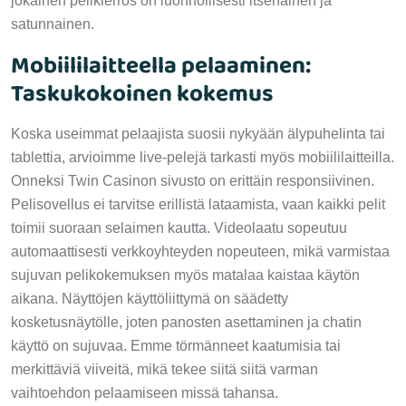
jokainen pelikierros on luonnollisesti itsenäinen ja
satunnainen.
Mobiililaitteella pelaaminen:
Taskukokoinen kokemus
Koska useimmat pelaajista suosii nykyään älypuhelinta tai
tablettia, arvioimme live-pelejä tarkasti myös mobiililaitteilla.
Onneksi Twin Casinon sivusto on erittäin responsiivinen.
Pelisovellus ei tarvitse erillistä lataamista, vaan kaikki pelit
toimii suoraan selaimen kautta. Videolaatu sopeutuu
automaattisesti verkkoyhteyden nopeuteen, mikä varmistaa
sujuvan pelikokemuksen myös matalaa kaistaa käytön
aikana. Näyttöjen käyttöliittymä on säädetty
kosketusnäytölle, joten panosten asettaminen ja chatin
käyttö on sujuvaa. Emme törmänneet kaatumisia tai
merkittäviä viiveitä, mikä tekee siitä siitä varman
vaihtoehdon pelaamiseen missä tahansa.