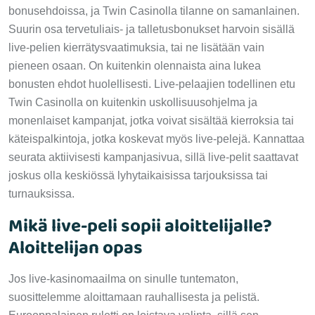
bonusehdoissa, ja Twin Casinolla tilanne on samanlainen.
Suurin osa tervetuliais- ja talletusbonukset harvoin sisällä
live-pelien kierrätysvaatimuksia, tai ne lisätään vain
pieneen osaan. On kuitenkin olennaista aina lukea
bonusten ehdot huolellisesti. Live-pelaajien todellinen etu
Twin Casinolla on kuitenkin uskollisuusohjelma ja
monenlaiset kampanjat, jotka voivat sisältää kierroksia tai
käteispalkintoja, jotka koskevat myös live-pelejä. Kannattaa
seurata aktiivisesti kampanjasivua, sillä live-pelit saattavat
joskus olla keskiössä lyhytaikaisissa tarjouksissa tai
turnauksissa.
Mikä live-peli sopii aloittelijalle?
Aloittelijan opas
Jos live-kasinomaailma on sinulle tuntematon,
suosittelemme aloittamaan rauhallisesta ja pelistä.