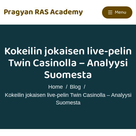
Pragyan RAS Academy
Menu
Kokeilin jokaisen live-pelin
Twin Casinolla – Analyysi
Suomesta
Home
Blog
Kokeilin jokaisen live-pelin Twin Casinolla – Analyysi
Suomesta