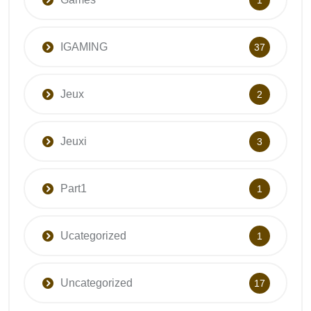
IGAMING
37
Jeux
2
Jeuxi
3
Part1
1
Ucategorized
1
Uncategorized
17