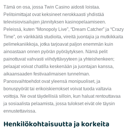
Tämä on osa, jossa Twin Casino aidosti loistaa.
Pelitoimittajat ovat keksineet nerokkaasti yhdistää
televisiovisailujen jännityksen kasinopelaamiseen.
Peleissä, kuten “Monopoly Live”, “Dream Catcher” ja “Crazy
Time”, on värikkäitä studioita, vireitä juontajia ja mutkikkaita
pelimekaniikkoja, jotka tarjoavat paljon enemmän kuin
ainoastaan onnen pyörän pyöräytyksen. Nämä pelit
painottuvat vahvasti viihdyttävyyteen ja yhteishenkeen;
pelaajat voivat chatilla keskenään ja juontajan kanssa,
aikaansaaden festivaalimaisen tunnelman.
Panosvaihtoehdot ovat yleensä monipuoliset, ja
bonuspyörät tai erikoiskierrokset voivat tuoda valtavia
voittoja. Ne ovat täydellisiä silloin, kun haluat rentouttavaa
ja sosiaalista pelaamista, jossa tulokset eivät ole täysin
ennustettavissa.
Henkilökohtaisuutta ja korkeita