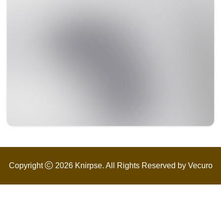
Copyright
2026
Knirpse.
All Rights Reserved by
Vecuro