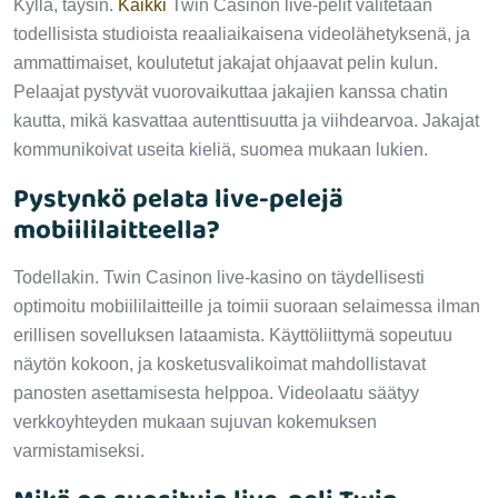
Kyllä, täysin.
Kaikki
Twin Casinon live-pelit välitetään
todellisista studioista reaaliaikaisena videolähetyksenä, ja
ammattimaiset, koulutetut jakajat ohjaavat pelin kulun.
Pelaajat pystyvät vuorovaikuttaa jakajien kanssa chatin
kautta, mikä kasvattaa autenttisuutta ja viihdearvoa. Jakajat
kommunikoivat useita kieliä, suomea mukaan lukien.
Pystynkö pelata live-pelejä
mobiililaitteella?
Todellakin. Twin Casinon live-kasino on täydellisesti
optimoitu mobiililaitteille ja toimii suoraan selaimessa ilman
erillisen sovelluksen lataamista. Käyttöliittymä sopeutuu
näytön kokoon, ja kosketusvalikoimat mahdollistavat
panosten asettamisesta helppoa. Videolaatu säätyy
verkkoyhteyden mukaan sujuvan kokemuksen
varmistamiseksi.