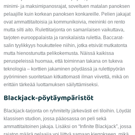
minimi- ja maksimipanosrajat, soveltuen matalan panoksen
pelaajille kuin korkean panoksen konkareille. Pelien jakajat
ovat ammattitaitoisia ja kommunikoivia, meininki on rento
mutta silti aito. Rulettitarjonta on samanlaisen vaikuttava,
tarjoten eurooppalaista ja ranskalaista rulettia. Baccarat-
salin tyylikkyys houkuttelee niihin, jotka etsivät mutkatonta
mutta hienostunutta pelikokemusta. Näissä kaikissa
peruspeleissä huomaa, että toiminnan takana on tukeva
teknologia – korttien jakaminen pöydässä ja rulettipyörän
pyöriminen suoritetaan kitkattomasti ilman viivettä, mikä on
erittäin tärkeää luottamuksen säilyttämiseksi.
Blackjack-pöytäympäristöt
Blackjack-tarjonta on ryhmitelty järkevästi eri tiloihin. Löydät
klassisen studion, jossa pääosassa on peli sekä
ammattitaitoinen jakaja. Lisäksi on “Infinite Blackjack”, jossa
rajaton määrä pelaajia voi liittyä samaan kierrokseen, mikä