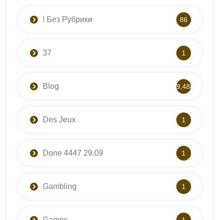
! Без Рубрики
86
37
1
Blog
9,488
Des Jeux
1
Done 4447 29.09
1
Gambling
1
Games
1