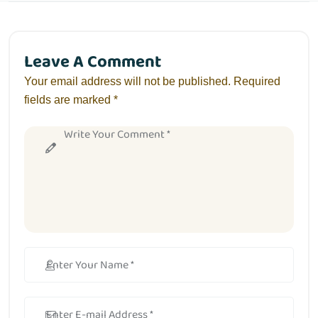
Leave A Comment
Your email address will not be published. Required
fields are marked *