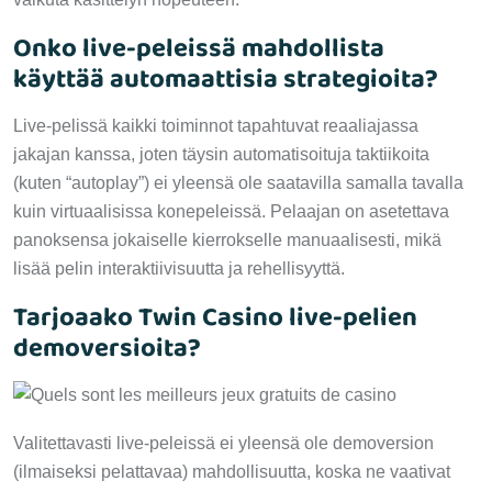
Onko live-peleissä mahdollista
käyttää automaattisia strategioita?
Live-pelissä kaikki toiminnot tapahtuvat reaaliajassa
jakajan kanssa, joten täysin automatisoituja taktiikoita
(kuten “autoplay”) ei yleensä ole saatavilla samalla tavalla
kuin virtuaalisissa konepeleissä. Pelaajan on asetettava
panoksensa jokaiselle kierrokselle manuaalisesti, mikä
lisää pelin interaktiivisuutta ja rehellisyyttä.
Tarjoaako Twin Casino live-pelien
demoversioita?
Valitettavasti live-peleissä ei yleensä ole demoversion
(ilmaiseksi pelattavaa) mahdollisuutta, koska ne vaativat