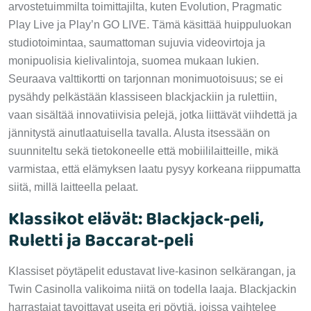
arvostetuimmilta toimittajilta, kuten Evolution, Pragmatic
Play Live ja Play’n GO LIVE. Tämä käsittää huippuluokan
studiotoimintaa, saumattoman sujuvia videovirtoja ja
monipuolisia kielivalintoja, suomea mukaan lukien.
Seuraava valttikortti on tarjonnan monimuotoisuus; se ei
pysähdy pelkästään klassiseen blackjackiin ja rulettiin,
vaan sisältää innovatiivisia pelejä, jotka liittävät viihdettä ja
jännitystä ainutlaatuisella tavalla. Alusta itsessään on
suunniteltu sekä tietokoneelle että mobiililaitteille, mikä
varmistaa, että elämyksen laatu pysyy korkeana riippumatta
siitä, millä laitteella pelaat.
Klassikot elävät: Blackjack-peli,
Ruletti ja Baccarat-peli
Klassiset pöytäpelit edustavat live-kasinon selkärangan, ja
Twin Casinolla valikoima niitä on todella laaja. Blackjackin
harrastajat tavoittavat useita eri pöytiä, joissa vaihtelee