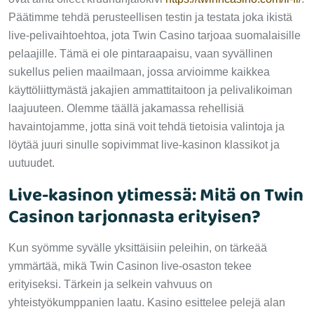
Päätimme tehdä perusteellisen testin ja testata joka ikistä
live-pelivaihtoehtoa, jota Twin Casino tarjoaa suomalaisille
pelaajille. Tämä ei ole pintaraapaisu, vaan syvällinen
sukellus pelien maailmaan, jossa arvioimme kaikkea
käyttöliittymästä jakajien ammattitaitoon ja pelivalikoiman
laajuuteen. Olemme täällä jakamassa rehellisiä
havaintojamme, jotta sinä voit tehdä tietoisia valintoja ja
löytää juuri sinulle sopivimmat live-kasinon klassikot ja
uutuudet.
Live-kasinon ytimessä: Mitä on Twin
Casinon tarjonnasta erityisen?
Kun syömme syvälle yksittäisiin peleihin, on tärkeää
ymmärtää, mikä Twin Casinon live-osaston tekee
erityiseksi. Tärkein ja selkein vahvuus on
yhteistyökumppanien laatu. Kasino esittelee pelejä alan