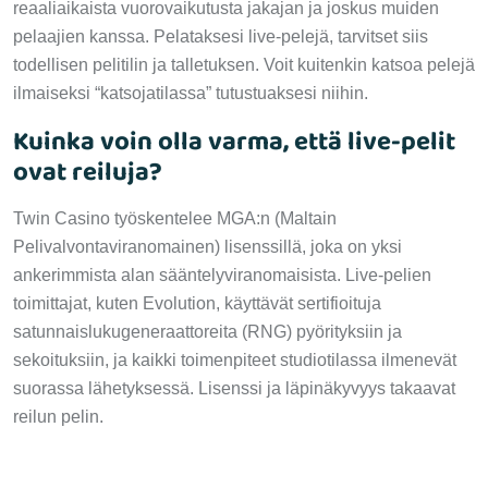
reaaliaikaista vuorovaikutusta jakajan ja joskus muiden
pelaajien kanssa. Pelataksesi live-pelejä, tarvitset siis
todellisen pelitilin ja talletuksen. Voit kuitenkin katsoa pelejä
ilmaiseksi “katsojatilassa” tutustuaksesi niihin.
Kuinka voin olla varma, että live-pelit
ovat reiluja?
Twin Casino työskentelee MGA:n (Maltain
Pelivalvontaviranomainen) lisenssillä, joka on yksi
ankerimmista alan sääntelyviranomaisista. Live-pelien
toimittajat, kuten Evolution, käyttävät sertifioituja
satunnaislukugeneraattoreita (RNG) pyörityksiin ja
sekoituksiin, ja kaikki toimenpiteet studiotilassa ilmenevät
suorassa lähetyksessä. Lisenssi ja läpinäkyvyys takaavat
reilun pelin.