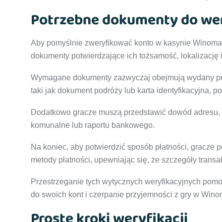
Potrzebne dokumenty do wer
Aby pomyślnie zweryfikować konto w kasynie Winoman
dokumenty potwierdzające ich tożsamość, lokalizację i
Wymagane dokumenty zazwyczaj obejmują wydany prz
taki jak dokument podróży lub karta identyfikacyjna, 
Dodatkowo gracze muszą przedstawić dowód adresu, c
komunalne lub raportu bankowego.
Na koniec, aby potwierdzić sposób płatności, gracze p
metody płatności, upewniając się, że szczegóły transa
Przestrzeganie tych wytycznych weryfikacyjnych pomo
do swoich kont i czerpanie przyjemności z gry w Wi
Proste kroki weryfikacji