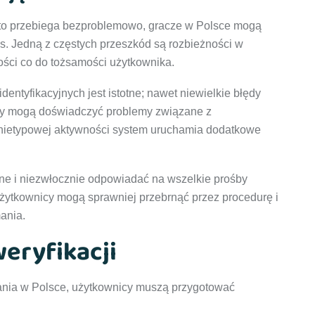
sto przebiega bezproblemowo, gracze w Polsce mogą
es. Jedną z częstych przeszkód są rozbieżności w
ści co do tożsamości użytkownika.
ntyfikacyjnych jest istotne; nawet niewielkie błędy
cy mogą doświadczyć problemy związane z
 nietypowej aktywności system uruchamia dodatkowe
ne i niezwłocznie odpowiadać na wszelkie prośby
użytkownicy mogą sprawniej przebrnąć przez procedurę i
ania.
eryfikacji
ania w Polsce, użytkownicy muszą przygotować