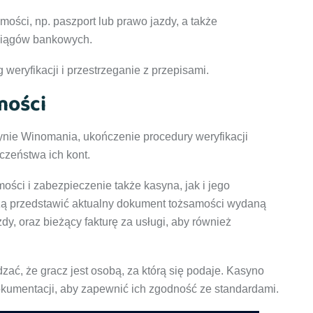
ści, np. paszport lub prawo jazdy, a także
yciągów bankowych.
eryfikacji i przestrzeganie z przepisami.
mości
ynie Winomania, ukończenie procedury weryfikacji
czeństwa ich kont.
ości i zabezpieczenie także kasyna, jak i jego
zą przedstawić aktualny dokument tożsamości wydaną
dy, oraz bieżący fakturę za usługi, aby również
ać, że gracz jest osobą, za którą się podaje. Kasyno
kumentacji, aby zapewnić ich zgodność ze standardami.