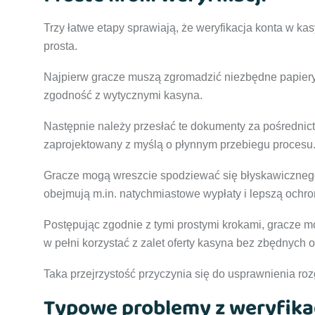
Trzy łatwe etapy sprawiają, że weryfikacja konta w ka
prosta.
Najpierw gracze muszą zgromadzić niezbędne papiery, t
zgodność z wytycznymi kasyna.
Następnie należy przesłać te dokumenty za pośrednictw
zaprojektowany z myślą o płynnym przebiegu procesu
Gracze mogą wreszcie spodziewać się błyskawicznego 
obejmują m.in. natychmiastowe wypłaty i lepszą ochro
Postępując zgodnie z tymi prostymi krokami, gracze m
w pełni korzystać z zalet oferty kasyna bez zbędnych 
Taka przejrzystość przyczynia się do usprawnienia r
Typowe problemy z weryfika