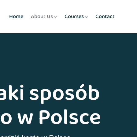
Home
About Us
Courses
Contact
aki sposób
o w Polsce