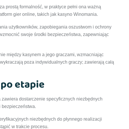
za prostą formalność, w praktyce pełni ona ważną
atform gier online, takich jak kasyno Winomania.
owania użytkowników, zapobiegania oszustwom i ochrony
ą wzmocnić swoje środki bezpieczeństwa, zapewniając
anie między kasynem a jego graczami, wzmacniając
 wykraczają poza indywidualnych graczy; zawierają całą
 po etapie
a zawiera dostarczenie specyficznych niezbędnych
i bezpieczeństwa.
ryfikacyjnych niezbędnych do płynnego realizacji
ąpić w trakcie procesu.