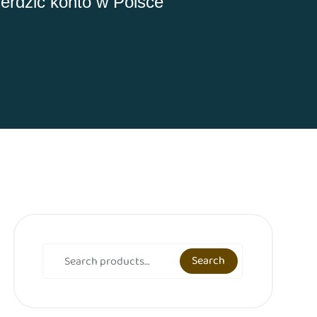
erdzić konto w Polsce
Search