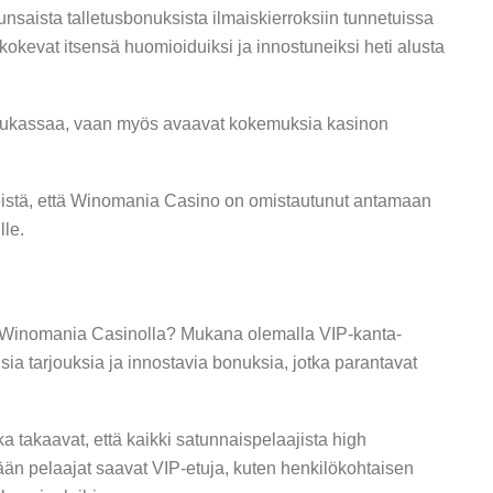
unsaista talletusbonuksista ilmaiskierroksiin tunnetuissa
kokevat itsensä huomioiduiksi ja innostuneiksi heti alusta
alkukassaa, vaan myös avaavat kokemuksia kasinon
meistä, että Winomania Casino on omistautunut antamaan
lle.
an Winomania Casinolla? Mukana olemalla VIP-kanta-
sia tarjouksia ja innostavia bonuksia, jotka parantavat
a takaavat, että kaikki satunnaispelaajista high
sään pelaajat saavat VIP-etuja, kuten henkilökohtaisen