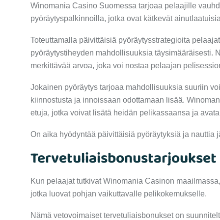
Winomania Casino Suomessa tarjoaa pelaajille vauhdik
pyöräytyspalkinnoilla, jotka ovat kätkevät ainutlaatuis
Toteuttamalla päivittäisiä pyöräytysstrategioita pelaa
pyöräytystiheyden mahdollisuuksia täysimääräisesti. Nä
merkittävää arvoa, joka voi nostaa pelaajan pelisessio
Jokainen pyöräytys tarjoaa mahdollisuuksia suuriin voitto
kiinnostusta ja innoissaan odottamaan lisää. Winomani
etuja, jotka voivat lisätä heidän pelikassaansa ja avata
On aika hyödyntää päivittäisiä pyöräytyksiä ja nauttia jä
Tervetuliaisbonustarjoukset
Kun pelaajat tutkivat Winomania Casinon maailmassa, h
jotka luovat pohjan vaikuttavalle pelikokemukselle.
Nämä vetovoimaiset tervetuliaisbonukset on suunnitelt