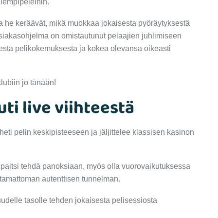
 lempipeleihin.
a he keräävät, mikä muokkaa jokaisesta pyöräytyksestä
iakasohjelma on omistautunut pelaajien juhlimiseen
esta pelikokemuksesta ja kokea olevansa oikeasti
lubiin jo tänään!
ti live viihteestä
ti pelin keskipisteeseen ja jäljittelee klassisen kasinon
vat paitsi tehdä panoksiaan, myös olla vuorovaikutuksessa
stamattoman autenttisen tunnelman.
delle tasolle tehden jokaisesta pelisessiosta