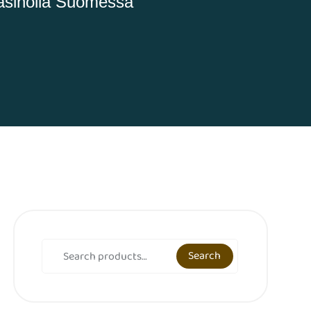
Casinolla Suomessa
Search