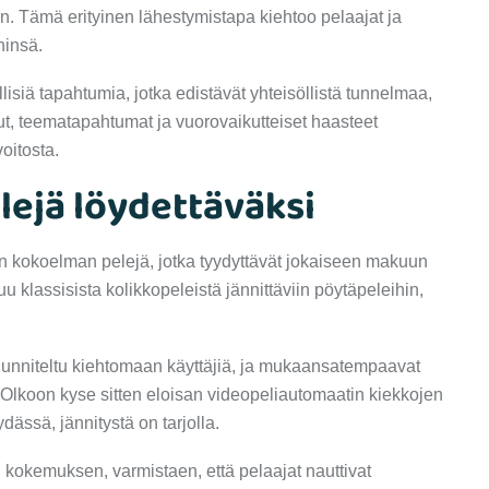
in. Tämä erityinen lähestymistapa kiehtoo pelaajat ja
hinsä.
siä tapahtumia, jotka edistävät yhteisöllistä tunnelmaa,
t, teematapahtumat ja vuorovaikutteiset haasteet
oitosta.
lejä löydettäväksi
 kokoelman pelejä, jotka tyydyttävät jokaiseen makuun
u klassisista kolikkopeleistä jännittäviin pöytäpeleihin,
suunniteltu kiehtomaan käyttäjiä, ja mukaansatempaavat
n. Olkoon kyse sitten eloisan videopeliautomaatin kiekkojen
dässä, jännitystä on tarjolla.
 kokemuksen, varmistaen, että pelaajat nauttivat