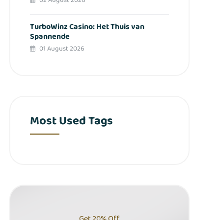
02 August 2026
TurboWinz Casino: Het Thuis van
Spannende
01 August 2026
Most Used Tags
Get 20% Off