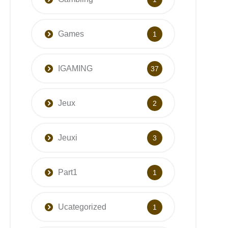
Games
1
IGAMING
37
Jeux
2
Jeuxi
3
Part1
1
Ucategorized
1