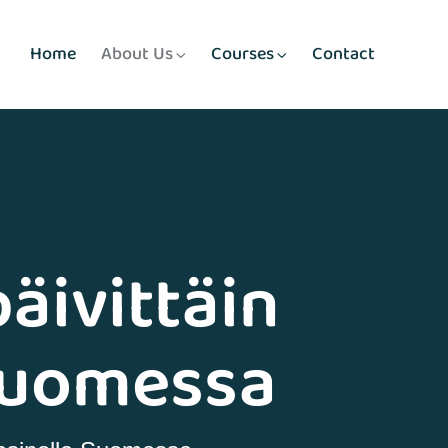
Home
About Us
Courses
Contact
päivittäin
Suomessa