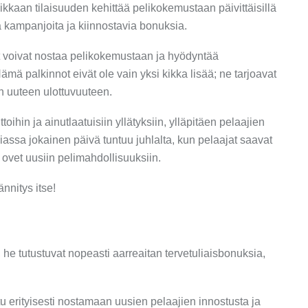
kaan tilaisuuden kehittää pelikokemustaan päivittäisillä
ia kampanjoita ja kiinnostavia bonuksia.
jat voivat nostaa pelikokemustaan ja hyödyntää
mä palkinnot eivät ole vain yksi kikka lisää; ne tarjoavat
n uuteen ulottuvuuteen.
ihin ja ainutlaatuisiin yllätyksiin, ylläpitäen pelaajien
assa jokainen päivä tuntuu juhlalta, kun pelaajat saavat
 ovet uusiin pelimahdollisuuksiin.
nnitys itse!
e tutustuvat nopeasti aarreaitan tervetuliaisbonuksia,
u erityisesti nostamaan uusien pelaajien innostusta ja