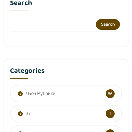
Search
Search
Categories
! Без Рубрики
86
37
1