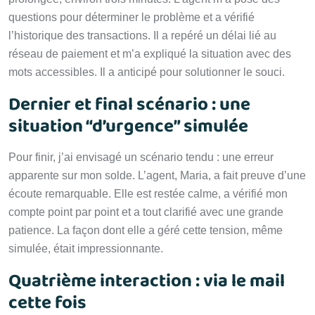
questions pour déterminer le problème et a vérifié
l’historique des transactions. Il a repéré un délai lié au
réseau de paiement et m’a expliqué la situation avec des
mots accessibles. Il a anticipé pour solutionner le souci.
Dernier et final scénario : une
situation “d’urgence” simulée
Pour finir, j’ai envisagé un scénario tendu : une erreur
apparente sur mon solde. L’agent, Maria, a fait preuve d’une
écoute remarquable. Elle est restée calme, a vérifié mon
compte point par point et a tout clarifié avec une grande
patience. La façon dont elle a géré cette tension, même
simulée, était impressionnante.
Quatrième interaction : via le mail
cette fois