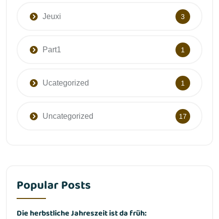
Jeuxi
3
Part1
1
Ucategorized
1
Uncategorized
17
Popular Posts
Die herbstliche Jahreszeit ist da früh: