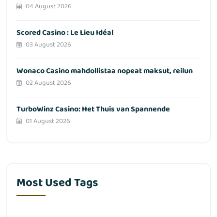
04 August 2026
Scored Casino : Le Lieu Idéal
03 August 2026
Wonaco Casino mahdollistaa nopeat maksut, reilun
02 August 2026
TurboWinz Casino: Het Thuis van Spannende
01 August 2026
Most Used Tags