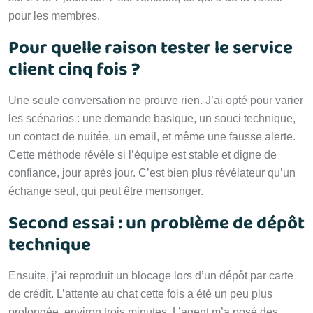
pour les membres.
Pour quelle raison tester le service
client cinq fois ?
Une seule conversation ne prouve rien. J’ai opté pour varier
les scénarios : une demande basique, un souci technique,
un contact de nuitée, un email, et même une fausse alerte.
Cette méthode révèle si l’équipe est stable et digne de
confiance, jour après jour. C’est bien plus révélateur qu’un
échange seul, qui peut être mensonger.
Second essai : un problème de dépôt
technique
Ensuite, j’ai reproduit un blocage lors d’un dépôt par carte
de crédit. L’attente au chat cette fois a été un peu plus
prolongée, environ trois minutes. L’agent m’a posé des