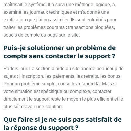
maîtrisait le système. Il a suivi une méthode logique, a
examiné les journaux techniques et m’a donné une
explication que j’ai pu assimiler. Ils sont entraînés pour
traiter les problèmes courants : transactions bloquées,
soucis de compte ou bugs sur le site.
Puis-je solutionner un problème de
compte sans contacter le support ?
Parfois, oui. La section d’aide du site aborde beaucoup de
sujets : l’inscription, les paiements, les retraits, les bonus.
Pour un problème simple, consultez d’abord là. Mais si
votre situation est spécifique ou complexe, contacter
directement le support reste le moyen le plus efficient et le
plus sûr d’avoir une solution.
Que faire si je ne suis pas satisfait de
la réponse du support ?