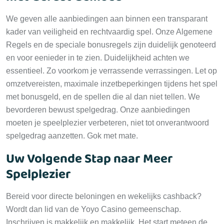
We geven alle aanbiedingen aan binnen een transparant
kader van veiligheid en rechtvaardig spel. Onze Algemene
Regels en de speciale bonusregels zijn duidelijk genoteerd
en voor eenieder in te zien. Duidelijkheid achten we
essentieel. Zo voorkom je verrassende verrassingen. Let op
omzetvereisten, maximale inzetbeperkingen tijdens het spel
met bonusgeld, en de spellen die al dan niet tellen. We
bevorderen bewust spelgedrag. Onze aanbiedingen
moeten je speelplezier verbeteren, niet tot onverantwoord
spelgedrag aanzetten. Gok met mate.
Uw Volgende Stap naar Meer
Spelplezier
Bereid voor directe beloningen en wekelijks cashback?
Wordt dan lid van de Yoyo Casino gemeenschap.
Inschrijven is makkelijk en makkelijk. Het start meteen de