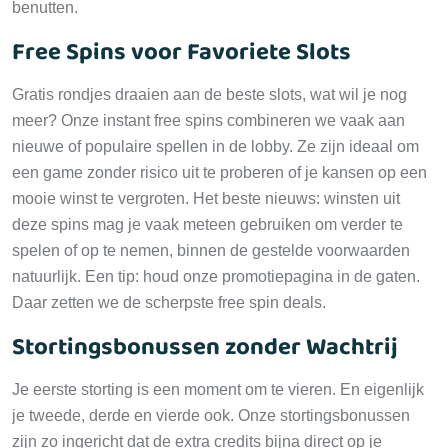
benutten.
Free Spins voor Favoriete Slots
Gratis rondjes draaien aan de beste slots, wat wil je nog
meer? Onze instant free spins combineren we vaak aan
nieuwe of populaire spellen in de lobby. Ze zijn ideaal om
een game zonder risico uit te proberen of je kansen op een
mooie winst te vergroten. Het beste nieuws: winsten uit
deze spins mag je vaak meteen gebruiken om verder te
spelen of op te nemen, binnen de gestelde voorwaarden
natuurlijk. Een tip: houd onze promotiepagina in de gaten.
Daar zetten we de scherpste free spin deals.
Stortingsbonussen zonder Wachtrij
Je eerste storting is een moment om te vieren. En eigenlijk
je tweede, derde en vierde ook. Onze stortingsbonussen
zijn zo ingericht dat de extra credits bijna direct op je