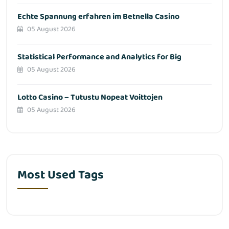
Echte Spannung erfahren im Betnella Casino
05 August 2026
Statistical Performance and Analytics for Big
05 August 2026
Lotto Casino – Tutustu Nopeat Voittojen
05 August 2026
Most Used Tags