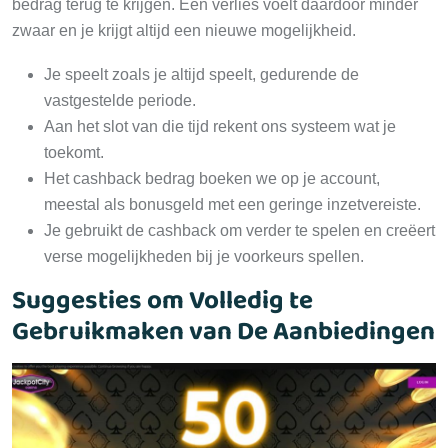
bedrag terug te krijgen. Een verlies voelt daardoor minder
zwaar en je krijgt altijd een nieuwe mogelijkheid.
Je speelt zoals je altijd speelt, gedurende de
vastgestelde periode.
Aan het slot van die tijd rekent ons systeem wat je
toekomt.
Het cashback bedrag boeken we op je account,
meestal als bonusgeld met een geringe inzetvereiste.
Je gebruikt de cashback om verder te spelen en creëert
verse mogelijkheden bij je voorkeurs spellen.
Suggesties om Volledig te
Gebruikmaken van De Aanbiedingen