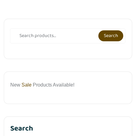
Search
New
Sale
Products Available!
Search