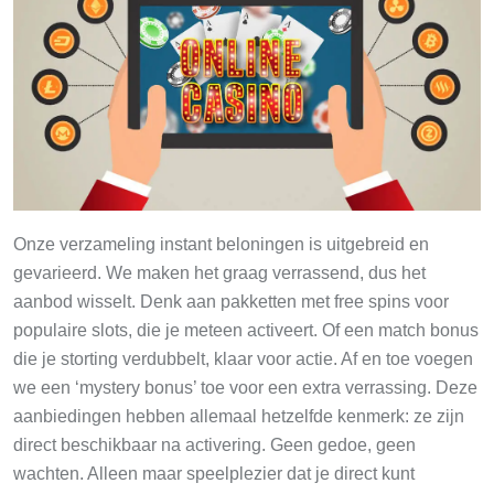
Onze verzameling instant beloningen is uitgebreid en
gevarieerd. We maken het graag verrassend, dus het
aanbod wisselt. Denk aan pakketten met free spins voor
populaire slots, die je meteen activeert. Of een match bonus
die je storting verdubbelt, klaar voor actie. Af en toe voegen
we een ‘mystery bonus’ toe voor een extra verrassing. Deze
aanbiedingen hebben allemaal hetzelfde kenmerk: ze zijn
direct beschikbaar na activering. Geen gedoe, geen
wachten. Alleen maar speelplezier dat je direct kunt