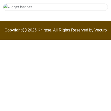
Get 20% Off
Hurry Up
Copyright
2026
Knirpse.
All Rights Reserved by
Vecuro