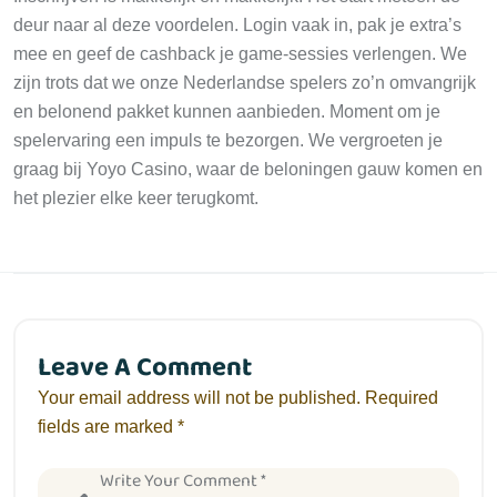
deur naar al deze voordelen. Login vaak in, pak je extra’s
mee en geef de cashback je game-sessies verlengen. We
zijn trots dat we onze Nederlandse spelers zo’n omvangrijk
en belonend pakket kunnen aanbieden. Moment om je
spelervaring een impuls te bezorgen. We vergroeten je
graag bij Yoyo Casino, waar de beloningen gauw komen en
het plezier elke keer terugkomt.
Leave A Comment
Your email address will not be published. Required
fields are marked *