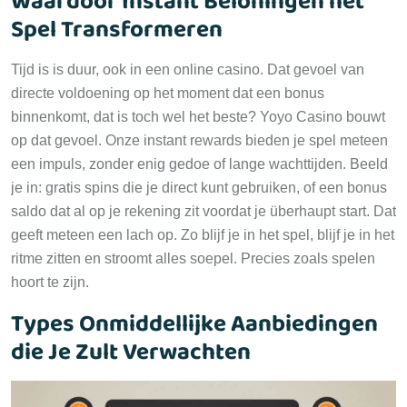
Waardoor Instant Beloningen het
Spel Transformeren
Tijd is is duur, ook in een online casino. Dat gevoel van
directe voldoening op het moment dat een bonus
binnenkomt, dat is toch wel het beste? Yoyo Casino bouwt
op dat gevoel. Onze instant rewards bieden je spel meteen
een impuls, zonder enig gedoe of lange wachttijden. Beeld
je in: gratis spins die je direct kunt gebruiken, of een bonus
saldo dat al op je rekening zit voordat je überhaupt start. Dat
geeft meteen een lach op. Zo blijf je in het spel, blijf je in het
ritme zitten en stroomt alles soepel. Precies zoals spelen
hoort te zijn.
Types Onmiddellijke Aanbiedingen
die Je Zult Verwachten