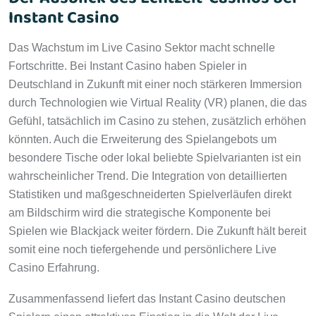
Instant Casino
Das Wachstum im Live Casino Sektor macht schnelle
Fortschritte. Bei Instant Casino haben Spieler in
Deutschland in Zukunft mit einer noch stärkeren Immersion
durch Technologien wie Virtual Reality (VR) planen, die das
Gefühl, tatsächlich im Casino zu stehen, zusätzlich erhöhen
könnten. Auch die Erweiterung des Spielangebots um
besondere Tische oder lokal beliebte Spielvarianten ist ein
wahrscheinlicher Trend. Die Integration von detaillierten
Statistiken und maßgeschneiderten Spielverläufen direkt
am Bildschirm wird die strategische Komponente bei
Spielen wie Blackjack weiter fördern. Die Zukunft hält bereit
somit eine noch tiefergehende und persönlichere Live
Casino Erfahrung.
Zusammenfassend liefert das Instant Casino deutschen