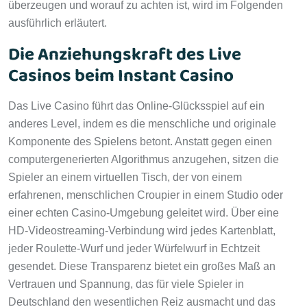
überzeugen und worauf zu achten ist, wird im Folgenden
ausführlich erläutert.
Die Anziehungskraft des Live
Casinos beim Instant Casino
Das Live Casino führt das Online-Glücksspiel auf ein
anderes Level, indem es die menschliche und originale
Komponente des Spielens betont. Anstatt gegen einen
computergenerierten Algorithmus anzugehen, sitzen die
Spieler an einem virtuellen Tisch, der von einem
erfahrenen, menschlichen Croupier in einem Studio oder
einer echten Casino-Umgebung geleitet wird. Über eine
HD-Videostreaming-Verbindung wird jedes Kartenblatt,
jeder Roulette-Wurf und jeder Würfelwurf in Echtzeit
gesendet. Diese Transparenz bietet ein großes Maß an
Vertrauen und Spannung, das für viele Spieler in
Deutschland den wesentlichen Reiz ausmacht und das