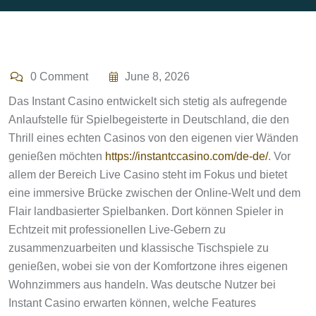
0 Comment
June 8, 2026
Das Instant Casino entwickelt sich stetig als aufregende
Anlaufstelle für Spielbegeisterte in Deutschland, die den
Thrill eines echten Casinos von den eigenen vier Wänden
genießen möchten
https://instantccasino.com/de-de/
. Vor
allem der Bereich Live Casino steht im Fokus und bietet
eine immersive Brücke zwischen der Online-Welt und dem
Flair landbasierter Spielbanken. Dort können Spieler in
Echtzeit mit professionellen Live-Gebern zu
zusammenzuarbeiten und klassische Tischspiele zu
genießen, wobei sie von der Komfortzone ihres eigenen
Wohnzimmers aus handeln. Was deutsche Nutzer bei
Instant Casino erwarten können, welche Features