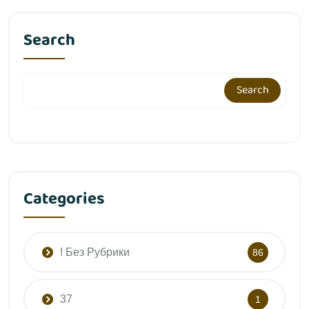
Search
Search
Categories
! Без Рубрики
86
37
1