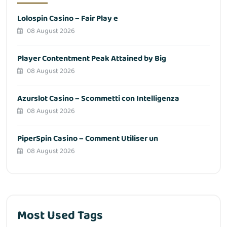
Lolospin Casino – Fair Play e
08 August 2026
Player Contentment Peak Attained by Big
08 August 2026
Azurslot Casino – Scommetti con Intelligenza
08 August 2026
PiperSpin Casino – Comment Utiliser un
08 August 2026
Most Used Tags