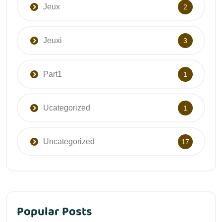
Jeux
2
Jeuxi
3
Part1
1
Ucategorized
1
Uncategorized
17
Popular Posts