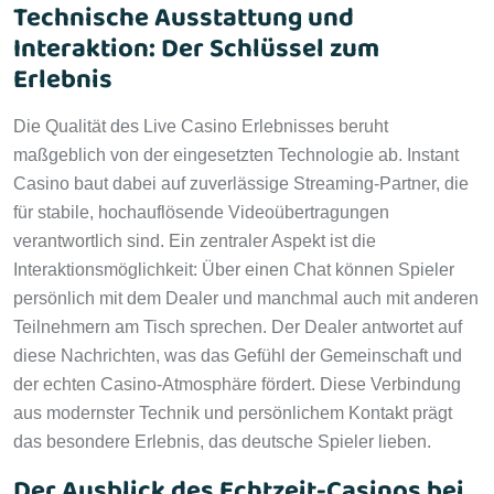
Technische Ausstattung und
Interaktion: Der Schlüssel zum
Erlebnis
Die Qualität des Live Casino Erlebnisses beruht
maßgeblich von der eingesetzten Technologie ab. Instant
Casino baut dabei auf zuverlässige Streaming-Partner, die
für stabile, hochauflösende Videoübertragungen
verantwortlich sind. Ein zentraler Aspekt ist die
Interaktionsmöglichkeit: Über einen Chat können Spieler
persönlich mit dem Dealer und manchmal auch mit anderen
Teilnehmern am Tisch sprechen. Der Dealer antwortet auf
diese Nachrichten, was das Gefühl der Gemeinschaft und
der echten Casino-Atmosphäre fördert. Diese Verbindung
aus modernster Technik und persönlichem Kontakt prägt
das besondere Erlebnis, das deutsche Spieler lieben.
Der Ausblick des Echtzeit-Casinos bei