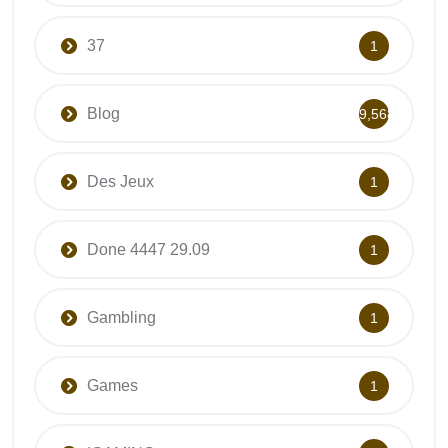
37
1
Blog
9,568
Des Jeux
1
Done 4447 29.09
1
Gambling
1
Games
1