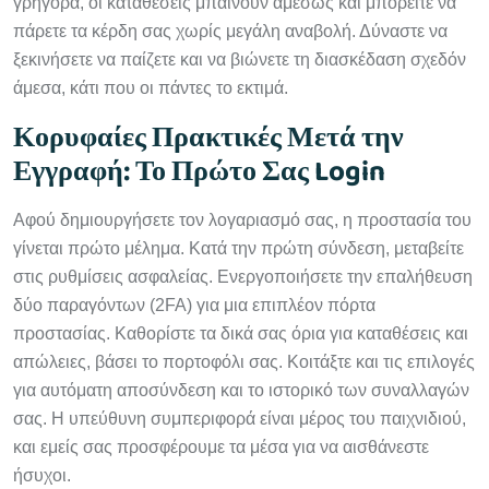
γρήγορα, οι καταθέσεις μπαίνουν αμέσως και μπορείτε να
πάρετε τα κέρδη σας χωρίς μεγάλη αναβολή. Δύναστε να
ξεκινήσετε να παίζετε και να βιώνετε τη διασκέδαση σχεδόν
άμεσα, κάτι που οι πάντες το εκτιμά.
Κορυφαίες Πρακτικές Μετά την
Εγγραφή: Το Πρώτο Σας Login
Αφού δημιουργήσετε τον λογαριασμό σας, η προστασία του
γίνεται πρώτο μέλημα. Κατά την πρώτη σύνδεση, μεταβείτε
στις ρυθμίσεις ασφαλείας. Ενεργοποιήσετε την επαλήθευση
δύο παραγόντων (2FA) για μια επιπλέον πόρτα
προστασίας. Καθορίστε τα δικά σας όρια για καταθέσεις και
απώλειες, βάσει το πορτοφόλι σας. Κοιτάξτε και τις επιλογές
για αυτόματη αποσύνδεση και το ιστορικό των συναλλαγών
σας. Η υπεύθυνη συμπεριφορά είναι μέρος του παιχνιδιού,
και εμείς σας προσφέρουμε τα μέσα για να αισθάνεστε
ήσυχοι.