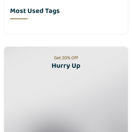
Most Used Tags
Get 20% Off
Hurry Up