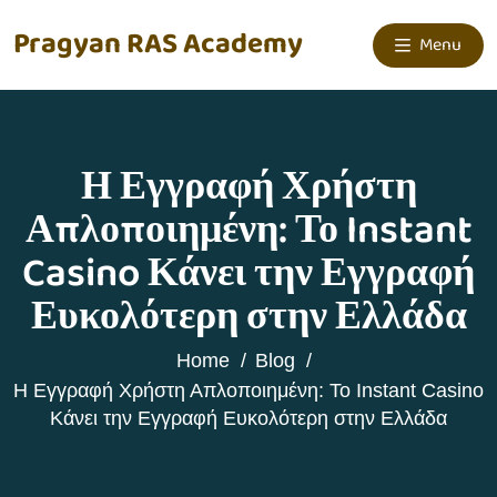
Pragyan RAS Academy
Menu
Η Εγγραφή Χρήστη
Απλοποιημένη: Το Instant
Casino Κάνει την Εγγραφή
Ευκολότερη στην Ελλάδα
Home
Blog
Η Εγγραφή Χρήστη Απλοποιημένη: Το Instant Casino
Κάνει την Εγγραφή Ευκολότερη στην Ελλάδα