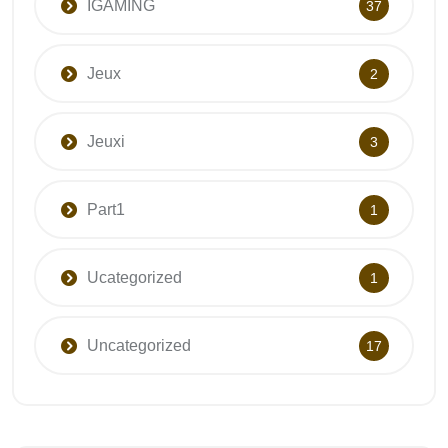
IGAMING
37
Jeux
2
Jeuxi
3
Part1
1
Ucategorized
1
Uncategorized
17