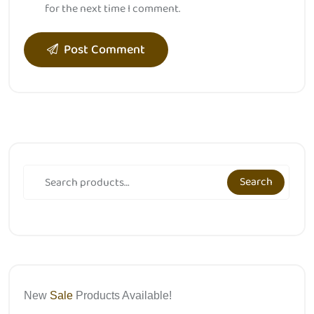
for the next time I comment.
Post Comment
Search
New
Sale
Products Available!