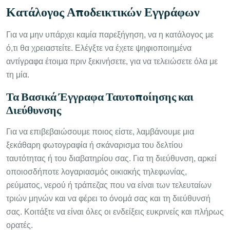
Κατάλογος Αποδεικτικών Εγγράφων
Για να μην υπάρχει καμία παρεξήγηση, να η κατάλογος με
ό,τι θα χρειαστείτε. Ελέγξτε να έχετε ψηφιοποιημένα
αντίγραφα έτοιμα πριν ξεκινήσετε, για να τελειώσετε όλα με
τη μία.
Τα Βασικά Έγγραφα Ταυτοποίησης και
Διεύθυνσης
Για να επιβεβαιώσουμε ποιος είστε, λαμβάνουμε μια
ξεκάθαρη φωτογραφία ή σκάναρισμα του δελτίου
ταυτότητας ή του διαβατηρίου σας. Για τη διεύθυνση, αρκεί
οποιοσδήποτε λογαριασμός οικιακής τηλεφωνίας,
ρεύματος, νερού ή τράπεζας που να είναι των τελευταίων
τριών μηνών και να φέρει το όνομά σας και τη διεύθυνσή
σας. Κοιτάξτε να είναι όλες οι ενδείξεις ευκρινείς και πλήρως
ορατές.