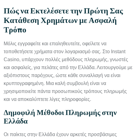
Πώς να Εκτελέσετε την Πρώτη Σας
Κατάθεση Χρημάτων με Ασφαλή
Τρόπο
Μόλις εγγραφείτε και επαληθευτείτε, οφείλετε να
τοποθετήσετε χρήματα στον λογαριασμό σας. Στο Instant
Casino, υπάρχουν πολλές μεθόδους πληρωμής, γνωστές
και ασφαλείς, για πελάτες από την Ελλάδα. Λειτουργούμε με
αξιόπιστους παρόχους, ώστε κάθε συναλλαγή να είναι
κρυπτογραφημένη. Μια καλή συμβουλή είναι να
χρησιμοποιείτε πάντα προσωπικούς τρόπους πληρωμής
και να αποκαλύπτετε λίγες πληροφορίες.
Δημοφιλή Μέθοδοι Πληρωμής στην
Ελλάδα
Οι παίκτες στην Ελλάδα έχουν αρκετές προσβάσιμες