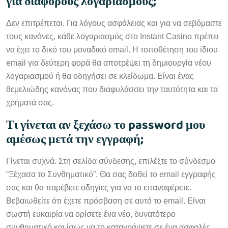
για διάφορους λογαριασμούς;
Δεν επιτρέπεται. Για λόγους ασφάλειας και για να σεβόμαστε
τους κανόνες, κάθε λογαριασμός στο Instant Casino πρέπει
να έχει το δικό του μοναδικό email. Η τοποθέτηση του ίδιου
email για δεύτερη φορά θα αποτρέψει τη δημιουργία νέου
λογαριασμού ή θα οδηγήσει σε κλείδωμα. Είναι ένας
θεμελιώδης κανόνας που διαφυλάσσει την ταυτότητα και τα
χρήματά σας.
Τι γίνεται αν ξεχάσω το password μου
αμέσως μετά την εγγραφή;
Γίνεται συχνά. Στη σελίδα σύνδεσης, επιλέξτε το σύνδεσμο
“Ξέχασα το Συνθηματικό”. Θα σας δοθεί το email εγγραφής
σας και θα παρέβετε οδηγίες για να το επαναφέρετε.
Βεβαιωθείτε ότι έχετε πρόσβαση σε αυτό το email. Είναι
σωστή ευκαιρία να ορίσετε ένα νέο, δυνατότερο
συνθηματικό και ίσως να το καταγράψετε σε ένα ασφαλές