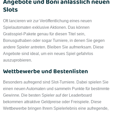
Angebote und Boni anlässlich neuen
Slots
Oft lancieren wir zur Veröffentlichung eines neuen
Spielautomaten exklusive Aktionen. Das können
Gratisspiel-Pakete genau für diesen Titel sein,
Bonusguthaben oder sogar Turniere, in denen Sie gegen
andere Spieler antreten. Bleiben Sie aufmerksam. Diese
Angebote sind ideal, um ein neues Spiel gefahrlos
auszuprobieren.
Wettbewerbe und Bestenlisten
Besonders aufregend sind Slot-Turniere. Dabei spielen Sie
einen neuen Automaten und sammeln Punkte für bestimmte
Gewinne. Die besten Spieler auf der Leaderboard
bekommen attraktive Geldpreise oder Freispiele. Diese
Wettbewerbe bringen Ihrem Spielerlebnis eine aufregende,