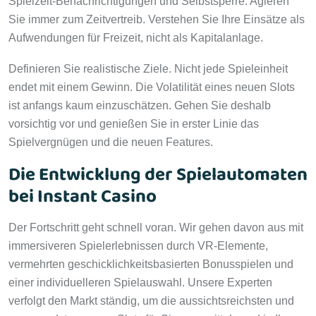
Spielzeit-Benachrichtigungen und Selbstsperre. Agieren
Sie immer zum Zeitvertreib. Verstehen Sie Ihre Einsätze als
Aufwendungen für Freizeit, nicht als Kapitalanlage.
Definieren Sie realistische Ziele. Nicht jede Spieleinheit
endet mit einem Gewinn. Die Volatilität eines neuen Slots
ist anfangs kaum einzuschätzen. Gehen Sie deshalb
vorsichtig vor und genießen Sie in erster Linie das
Spielvergnügen und die neuen Features.
Die Entwicklung der Spielautomaten
bei Instant Casino
Der Fortschritt geht schnell voran. Wir gehen davon aus mit
immersiveren Spielerlebnissen durch VR-Elemente,
vermehrten geschicklichkeitsbasierten Bonusspielen und
einer individuelleren Spielauswahl. Unsere Experten
verfolgt den Markt ständig, um die aussichtsreichsten und