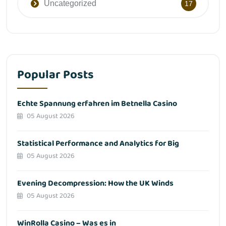
Uncategorized
17
Popular Posts
Echte Spannung erfahren im Betnella Casino
05 August 2026
Statistical Performance and Analytics for Big
05 August 2026
Evening Decompression: How the UK Winds
05 August 2026
WinRolla Casino – Was es in