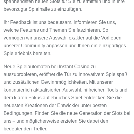
spannendsten neuen Slots für Sie zu ermitteln und in Ihre
bevorzugte Spielhalle zu einzufügen.
Ihr Feedback ist uns bedeutsam. Informieren Sie uns,
welche Features und Themen Sie faszinieren. So
vermögen wir unsere Auswahl exakter auf die Vorlieben
unserer Community anpassen und Ihnen ein einzigartiges
Spielerlebnis bereiten.
Neue Spielautomaten bei Instant Casino zu
auszuprobieren, eröffnet die Tür zu innovativem Spielspaß
und zusätzlichen Gewinnmöglichkeiten. Mit unserer
kontinuierlich aktualisierten Auswahl, hilfreichen Tools und
dem klaren Fokus auf ehrliches Spiel entdecken Sie die
neuesten Kreationen der Entwickler unter besten
Bedingungen. Finden Sie die neue Generation der Slots bei
uns – und möglicherweise erzielen Sie dabei den
bedeutenden Treffer.