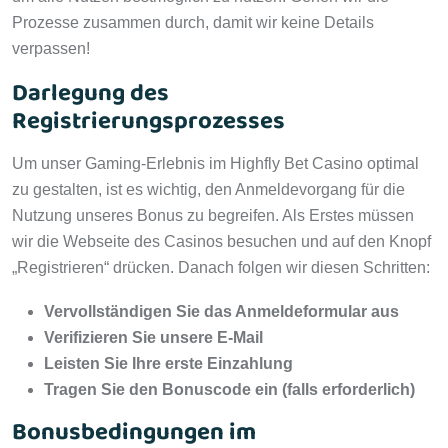
Prozesse zusammen durch, damit wir keine Details
verpassen!
Darlegung des
Registrierungsprozesses
Um unser Gaming-Erlebnis im Highfly Bet Casino optimal
zu gestalten, ist es wichtig, den Anmeldevorgang für die
Nutzung unseres Bonus zu begreifen. Als Erstes müssen
wir die Webseite des Casinos besuchen und auf den Knopf
„Registrieren“ drücken. Danach folgen wir diesen Schritten:
Vervollständigen Sie das Anmeldeformular aus
Verifizieren Sie unsere E-Mail
Leisten Sie Ihre erste Einzahlung
Tragen Sie den Bonuscode ein (falls erforderlich)
Bonusbedingungen im