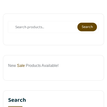
Search
New
Sale
Products Available!
Search