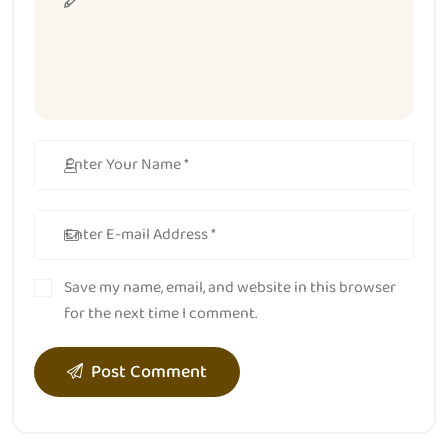
Save my name, email, and website in this browser
for the next time I comment.
Post Comment