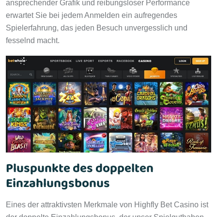
ansprechender Grafik und reibungsloser Performance
erwartet Sie bei jedem Anmelden ein aufregendes
Spielerfahrung, das jeden Besuch unvergesslich und
fesselnd macht.
Pluspunkte des doppelten
Einzahlungsbonus
Eines der attraktivsten Merkmale von Highfly Bet Casino ist