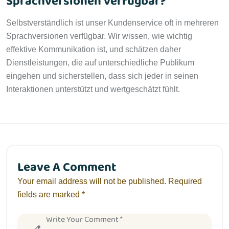
Sprachversionen verfügbar?
Selbstverständlich ist unser Kundenservice oft in mehreren
Sprachversionen verfügbar. Wir wissen, wie wichtig
effektive Kommunikation ist, und schätzen daher
Dienstleistungen, die auf unterschiedliche Publikum
eingehen und sicherstellen, dass sich jeder in seinen
Interaktionen unterstützt und wertgeschätzt fühlt.
Leave A Comment
Your email address will not be published. Required
fields are marked *