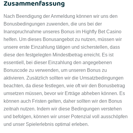
Zusammenfassung
Nach Beendigung der Anmeldung können wir uns den
Bonusbedingungen zuwenden, die uns bei der
Inanspruchnahme unseres Bonus im Highfly Bet Casino
helfen. Um dieses Bonusangebot zu nutzen, müssen wir
unsere erste Einzahlung tätigen und sicherstellen, dass
diese den festgelegten Mindestbetrag erreicht. Es ist
essentiell, bei dieser Einzahlung den angegebenen
Bonuscode zu verwenden, um unseren Bonus zu
aktivieren. Zusätzlich sollten wir die Umsatzbedingungen
beachten, da diese festlegen, wie oft wir den Bonusbetrag
umsetzen müssen, bevor wir Erträge abheben können. Es
können auch Fristen gelten, daher sollten wir den Bonus
zeitnah nutzen. Indem wir diese Bedingungen verstehen
und befolgen, können wir unser Potenzial voll ausschöpfen
und unser Spielerlebnis optimal erleben.