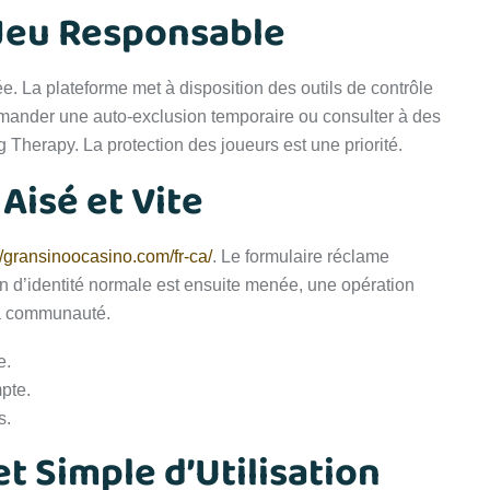
Jeu Responsable
. La plateforme met à disposition des outils de contrôle
demander une auto-exclusion temporaire ou consulter à des
herapy. La protection des joueurs est une priorité.
Aisé et Vite
//gransinoocasino.com/fr-ca/
. Le formulaire réclame
on d’identité normale est ensuite menée, une opération
 la communauté.
e.
pte.
s.
et Simple d’Utilisation