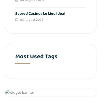
04 August 2026
Scored Casino : Le Lieu Idéal
03 August 2026
Most Used Tags
Get 20% Off