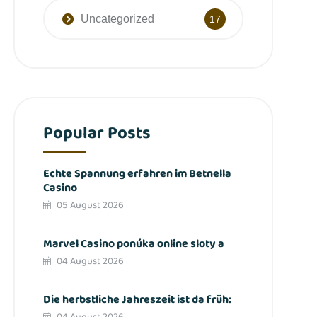
Uncategorized
17
Popular Posts
Echte Spannung erfahren im Betnella
Casino
05 August 2026
Marvel Casino ponúka online sloty a
04 August 2026
Die herbstliche Jahreszeit ist da früh: