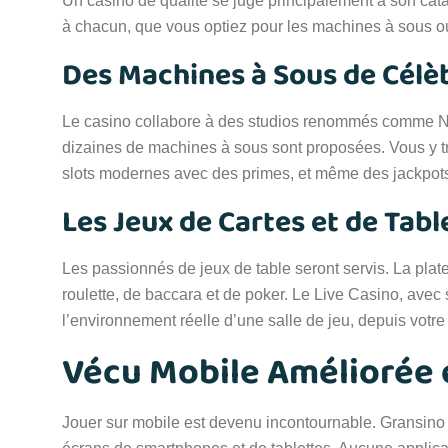
Un casino de qualité se juge principalement à son cata
à chacun, que vous optiez pour les machines à sous ou
Des Machines à Sous de Célè
Le casino collabore à des studios renommés comme Net
dizaines de machines à sous sont proposées. Vous y tr
slots modernes avec des primes, et même des jackpots
Les Jeux de Cartes et de Tabl
Les passionnés de jeux de table seront servis. La plate
roulette, de baccara et de poker. Le Live Casino, avec 
l’environnement réelle d’une salle de jeu, depuis votre
Vécu Mobile Améliorée 
Jouer sur mobile est devenu incontournable. Gransino 