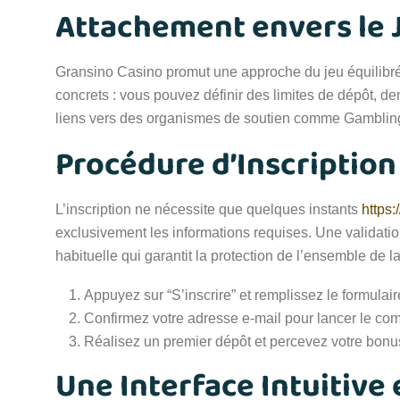
Attachement envers le 
Gransino Casino promut une approche du jeu équilibrée
concrets : vous pouvez définir des limites de dépôt, 
liens vers des organismes de soutien comme Gambling T
Procédure d’Inscription 
L’inscription ne nécessite que quelques instants
https:
exclusivement les informations requises. Une validati
habituelle qui garantit la protection de l’ensemble de
Appuyez sur “S’inscrire” et remplissez le formulair
Confirmez votre adresse e-mail pour lancer le com
Réalisez un premier dépôt et percevez votre bonu
Une Interface Intuitive 