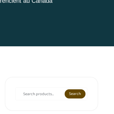
érencient au Canada
Search