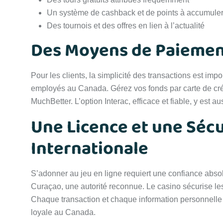
Un système de cashback et de points à accumule
Des tournois et des offres en lien à l’actualité
Des Moyens de Paiement
Pour les clients, la simplicité des transactions est im
employés au Canada. Gérez vos fonds par carte de créd
MuchBetter. L’option Interac, efficace et fiable, y est au
Une Licence et une Séc
Internationale
S’adonner au jeu en ligne requiert une confiance abso
Curaçao, une autorité reconnue. Le casino sécurise 
Chaque transaction et chaque information personnelle
loyale au Canada.