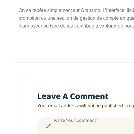
On se repère simplement sur Gransino. L’interface, lisi
promotion ou une section de gestion de compte en que
fournisseur ou type de jeu contribue à explorer de nouve
Leave A Comment
Your email address will not be published. Req