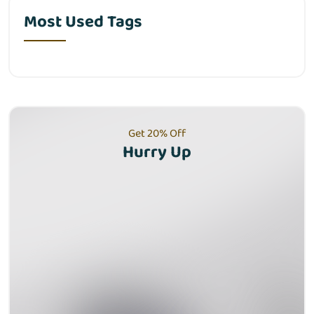
Most Used Tags
Get 20% Off
Hurry Up