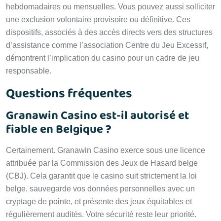
hebdomadaires ou mensuelles. Vous pouvez aussi solliciter
une exclusion volontaire provisoire ou définitive. Ces
dispositifs, associés à des accès directs vers des structures
d’assistance comme l’association Centre du Jeu Excessif,
démontrent l’implication du casino pour un cadre de jeu
responsable.
Questions fréquentes
Granawin Casino est-il autorisé et
fiable en Belgique ?
Certainement. Granawin Casino exerce sous une licence
attribuée par la Commission des Jeux de Hasard belge
(CBJ). Cela garantit que le casino suit strictement la loi
belge, sauvegarde vos données personnelles avec un
cryptage de pointe, et présente des jeux équitables et
régulièrement audités. Votre sécurité reste leur priorité.