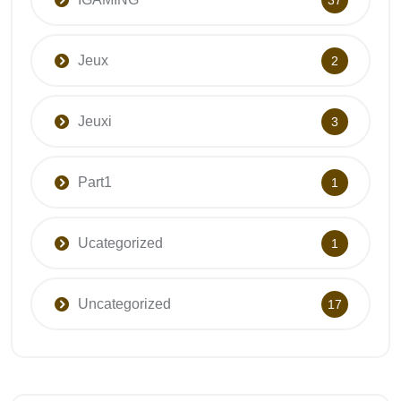
37
Jeux
2
Jeuxi
3
Part1
1
Ucategorized
1
Uncategorized
17