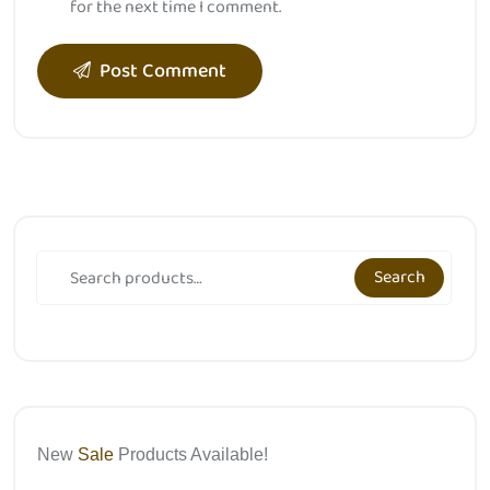
for the next time I comment.
Post Comment
Search
New
Sale
Products Available!