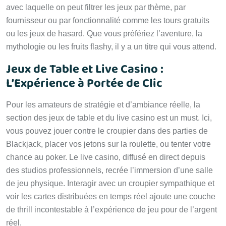
avec laquelle on peut filtrer les jeux par thème, par
fournisseur ou par fonctionnalité comme les tours gratuits
ou les jeux de hasard. Que vous préfériez l’aventure, la
mythologie ou les fruits flashy, il y a un titre qui vous attend.
Jeux de Table et Live Casino :
L’Expérience à Portée de Clic
Pour les amateurs de stratégie et d’ambiance réelle, la
section des jeux de table et du live casino est un must. Ici,
vous pouvez jouer contre le croupier dans des parties de
Blackjack, placer vos jetons sur la roulette, ou tenter votre
chance au poker. Le live casino, diffusé en direct depuis
des studios professionnels, recrée l’immersion d’une salle
de jeu physique. Interagir avec un croupier sympathique et
voir les cartes distribuées en temps réel ajoute une couche
de thrill incontestable à l’expérience de jeu pour de l’argent
réel.