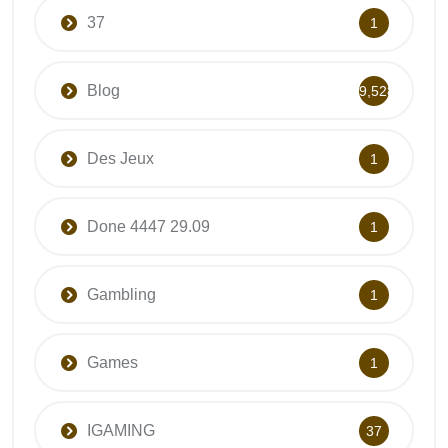
37
1
Blog
9,528
Des Jeux
1
Done 4447 29.09
1
Gambling
1
Games
1
IGAMING
37