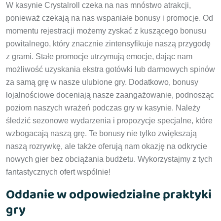
W kasynie Crystalroll czeka na nas mnóstwo atrakcji,
ponieważ czekają na nas wspaniałe bonusy i promocje. Od
momentu rejestracji możemy zyskać z kuszącego bonusu
powitalnego, który znacznie zintensyfikuje naszą przygodę
z grami. Stałe promocje utrzymują emocje, dając nam
możliwość uzyskania ekstra gotówki lub darmowych spinów
za samą grę w nasze ulubione gry. Dodatkowo, bonusy
lojalnościowe doceniają nasze zaangażowanie, podnosząc
poziom naszych wrażeń podczas gry w kasynie. Należy
śledzić sezonowe wydarzenia i propozycje specjalne, które
wzbogacają naszą grę. Te bonusy nie tylko zwiększają
naszą rozrywkę, ale także oferują nam okazję na odkrycie
nowych gier bez obciążania budżetu. Wykorzystajmy z tych
fantastycznych ofert wspólnie!
Oddanie w odpowiedzialne praktyki
gry