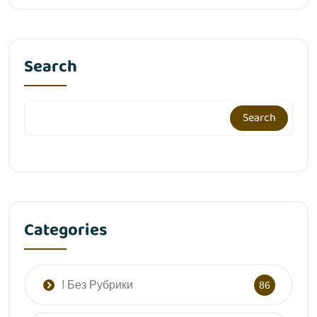
Search
Search
Categories
! Без Рубрики
86