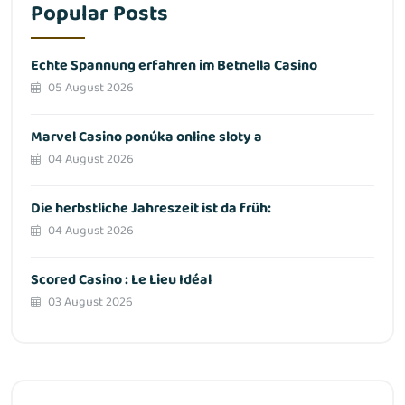
Popular Posts
Echte Spannung erfahren im Betnella Casino
05 August 2026
Marvel Casino ponúka online sloty a
04 August 2026
Die herbstliche Jahreszeit ist da früh:
04 August 2026
Scored Casino : Le Lieu Idéal
03 August 2026