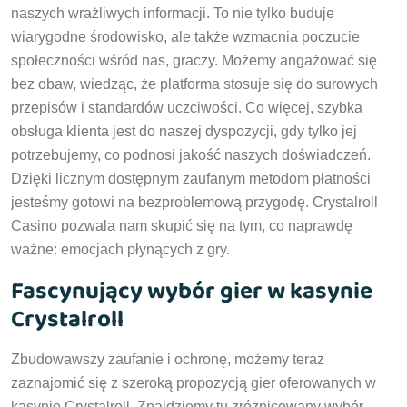
naszych wrażliwych informacji. To nie tylko buduje
wiarygodne środowisko, ale także wzmacnia poczucie
społeczności wśród nas, graczy. Możemy angażować się
bez obaw, wiedząc, że platforma stosuje się do surowych
przepisów i standardów uczciwości. Co więcej, szybka
obsługa klienta jest do naszej dyspozycji, gdy tylko jej
potrzebujemy, co podnosi jakość naszych doświadczeń.
Dzięki licznym dostępnym zaufanym metodom płatności
jesteśmy gotowi na bezproblemową przygodę. Crystalroll
Casino pozwala nam skupić się na tym, co naprawdę
ważne: emocjach płynących z gry.
Fascynujący wybór gier w kasynie
Crystalroll
Zbudowawszy zaufanie i ochronę, możemy teraz
zaznajomić się z szeroką propozycją gier oferowanych w
kasynie Crystalroll. Znajdziemy tu zróżnicowany wybór,