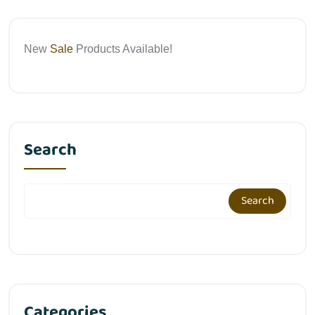
New
Sale
Products Available!
Search
Search
Categories