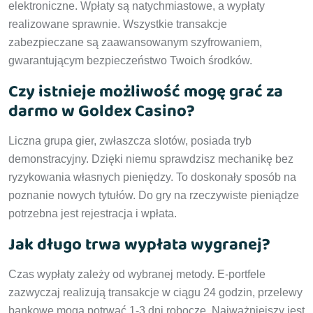
elektroniczne. Wpłaty są natychmiastowe, a wypłaty
realizowane sprawnie. Wszystkie transakcje
zabezpieczane są zaawansowanym szyfrowaniem,
gwarantującym bezpieczeństwo Twoich środków.
Czy istnieje możliwość mogę grać za
darmo w Goldex Casino?
Liczna grupa gier, zwłaszcza slotów, posiada tryb
demonstracyjny. Dzięki niemu sprawdzisz mechanikę bez
ryzykowania własnych pieniędzy. To doskonały sposób na
poznanie nowych tytułów. Do gry na rzeczywiste pieniądze
potrzebna jest rejestracja i wpłata.
Jak długo trwa wypłata wygranej?
Czas wypłaty zależy od wybranej metody. E-portfele
zazwyczaj realizują transakcje w ciągu 24 godzin, przelewy
bankowe mogą potrwać 1-3 dni robocze. Najważniejszy jest