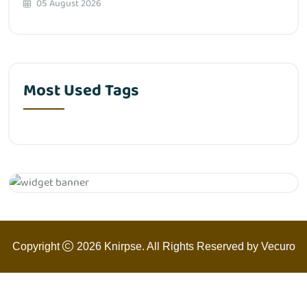
05 August 2026
Most Used Tags
Get 20% Off
Hurry Up
Copyright
2026
Knirpse.
All Rights Reserved by
Vecuro