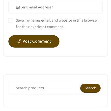
Save my name, email, and website in this browser
for the next time I comment.
Post Comment
Search