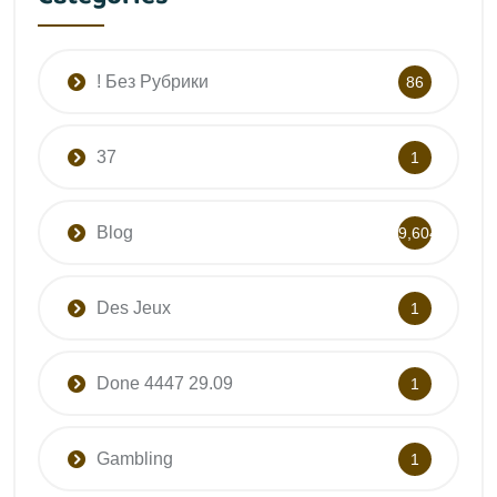
! Без Рубрики
86
37
1
Blog
9,604
Des Jeux
1
Done 4447 29.09
1
Gambling
1