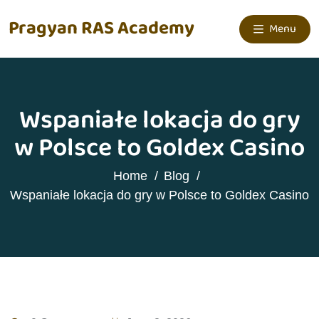
Pragyan RAS Academy
Menu
Wspaniałe lokacja do gry
w Polsce to Goldex Casino
Home
Blog
Wspaniałe lokacja do gry w Polsce to Goldex Casino