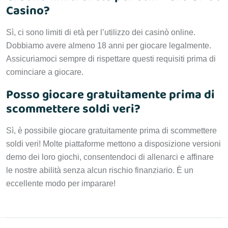
Casino?
Sì, ci sono limiti di età per l’utilizzo dei casinò online.
Dobbiamo avere almeno 18 anni per giocare legalmente.
Assicuriamoci sempre di rispettare questi requisiti prima di
cominciare a giocare.
Posso giocare gratuitamente prima di
scommettere soldi veri?
Sì, è possibile giocare gratuitamente prima di scommettere
soldi veri! Molte piattaforme mettono a disposizione versioni
demo dei loro giochi, consentendoci di allenarci e affinare
le nostre abilità senza alcun rischio finanziario. È un
eccellente modo per imparare!