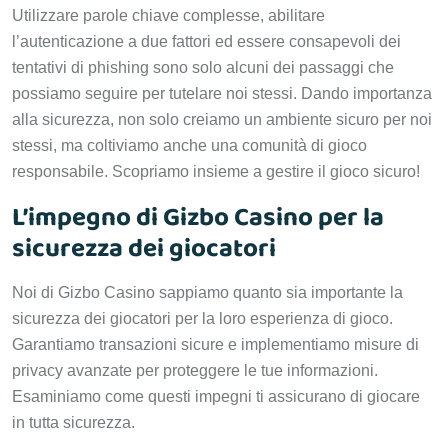
Utilizzare parole chiave complesse, abilitare
l’autenticazione a due fattori ed essere consapevoli dei
tentativi di phishing sono solo alcuni dei passaggi che
possiamo seguire per tutelare noi stessi. Dando importanza
alla sicurezza, non solo creiamo un ambiente sicuro per noi
stessi, ma coltiviamo anche una comunità di gioco
responsabile. Scopriamo insieme a gestire il gioco sicuro!
L’impegno di Gizbo Casino per la
sicurezza dei giocatori
Noi di Gizbo Casino sappiamo quanto sia importante la
sicurezza dei giocatori per la loro esperienza di gioco.
Garantiamo transazioni sicure e implementiamo misure di
privacy avanzate per proteggere le tue informazioni.
Esaminiamo come questi impegni ti assicurano di giocare
in tutta sicurezza.