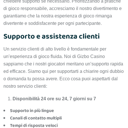
chiedere supporto se necessario. Prioritizzando a pratiche
di gioco responsabile, accresciamo il nostro divertimento e
garantiamo che la nostra esperienza di gioco rimanga
divertente e soddisfacente per ogni partecipante.
Supporto e assistenza clienti
Un servizio clienti di alto livello è fondamentale per
un’esperienza di gioco fluida. Noi di Gizbo Casino
sappiamo che i nostri giocatori meritano un’supporto rapida
ed efficace. Siamo qui per supportarti a chiarire ogni dubbio
o domanda tu possa avere. Ecco cosa puoi aspettarti dal
nostro servizio clienti:
Disponibilità 24 ore su 24, 7 giorni su 7
Supporto in più lingue
Canali di contatto multipli
Tempi di risposta veloci