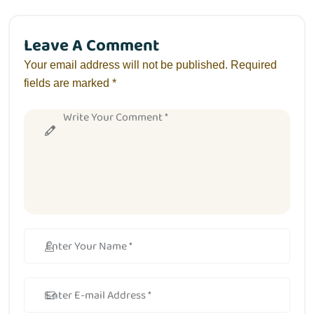
Leave A Comment
Your email address will not be published. Required
fields are marked *