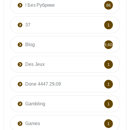
! Без Рубрики
86
37
1
Blog
9,604
Des Jeux
1
Done 4447 29.09
1
Gambling
1
Games
1