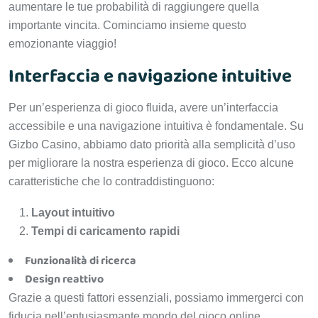
aumentare le tue probabilità di raggiungere quella
importante vincita. Cominciamo insieme questo
emozionante viaggio!
Interfaccia e navigazione intuitive
Per un’esperienza di gioco fluida, avere un’interfaccia
accessibile e una navigazione intuitiva è fondamentale. Su
Gizbo Casino, abbiamo dato priorità alla semplicità d’uso
per migliorare la nostra esperienza di gioco. Ecco alcune
caratteristiche che lo contraddistinguono:
Layout intuitivo
Tempi di caricamento rapidi
Funzionalità di ricerca
Design reattivo
Grazie a questi fattori essenziali, possiamo immergerci con
fiducia nell’entusiasmante mondo del gioco online,