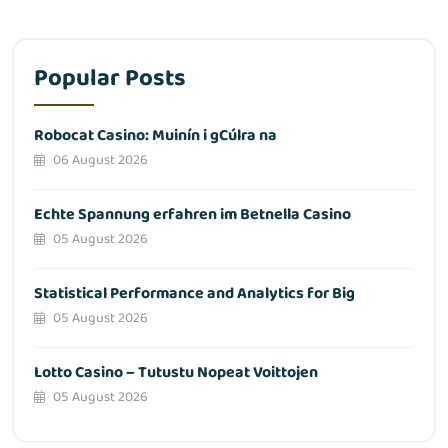
Popular Posts
Robocat Casino: Muinín i gCúlra na
06 August 2026
Echte Spannung erfahren im Betnella Casino
05 August 2026
Statistical Performance and Analytics for Big
05 August 2026
Lotto Casino – Tutustu Nopeat Voittojen
05 August 2026