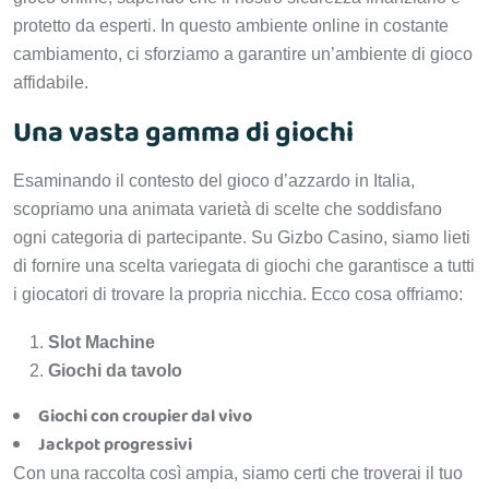
protetto da esperti. In questo ambiente online in costante
cambiamento, ci sforziamo a garantire un’ambiente di gioco
affidabile.
Una vasta gamma di giochi
Esaminando il contesto del gioco d’azzardo in Italia,
scopriamo una animata varietà di scelte che soddisfano
ogni categoria di partecipante. Su Gizbo Casino, siamo lieti
di fornire una scelta variegata di giochi che garantisce a tutti
i giocatori di trovare la propria nicchia. Ecco cosa offriamo:
Slot Machine
Giochi da tavolo
Giochi con croupier dal vivo
Jackpot progressivi
Con una raccolta così ampia, siamo certi che troverai il tuo