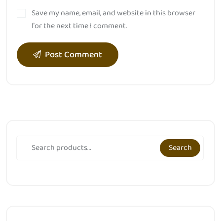
Save my name, email, and website in this browser
for the next time I comment.
Post Comment
Search