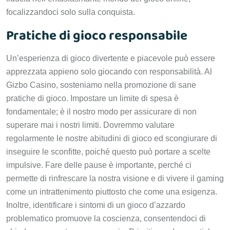
focalizzandoci solo sulla conquista.
Pratiche di gioco responsabile
Un’esperienza di gioco divertente e piacevole può essere
apprezzata appieno solo giocando con responsabilità. Al
Gizbo Casino, sosteniamo nella promozione di sane
pratiche di gioco. Impostare un limite di spesa è
fondamentale; è il nostro modo per assicurare di non
superare mai i nostri limiti. Dovremmo valutare
regolarmente le nostre abitudini di gioco ed scongiurare di
inseguire le sconfitte, poiché questo può portare a scelte
impulsive. Fare delle pause è importante, perché ci
permette di rinfrescare la nostra visione e di vivere il gaming
come un intrattenimento piuttosto che come una esigenza.
Inoltre, identificare i sintomi di un gioco d’azzardo
problematico promuove la coscienza, consentendoci di