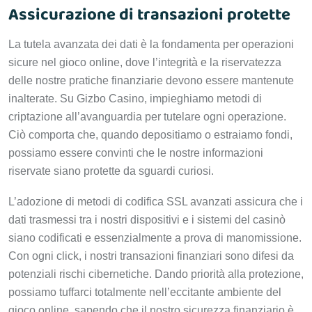
Assicurazione di transazioni protette
La tutela avanzata dei dati è la fondamenta per operazioni
sicure nel gioco online, dove l’integrità e la riservatezza
delle nostre pratiche finanziarie devono essere mantenute
inalterate. Su Gizbo Casino, impieghiamo metodi di
criptazione all’avanguardia per tutelare ogni operazione.
Ciò comporta che, quando depositiamo o estraiamo fondi,
possiamo essere convinti che le nostre informazioni
riservate siano protette da sguardi curiosi.
L’adozione di metodi di codifica SSL avanzati assicura che i
dati trasmessi tra i nostri dispositivi e i sistemi del casinò
siano codificati e essenzialmente a prova di manomissione.
Con ogni click, i nostri transazioni finanziari sono difesi da
potenziali rischi cibernetiche. Dando priorità alla protezione,
possiamo tuffarci totalmente nell’eccitante ambiente del
gioco online, sapendo che il nostro sicurezza finanziario è