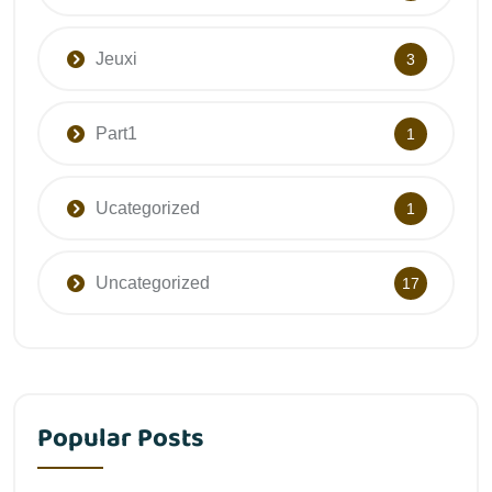
Jeuxi
3
Part1
1
Ucategorized
1
Uncategorized
17
Popular Posts