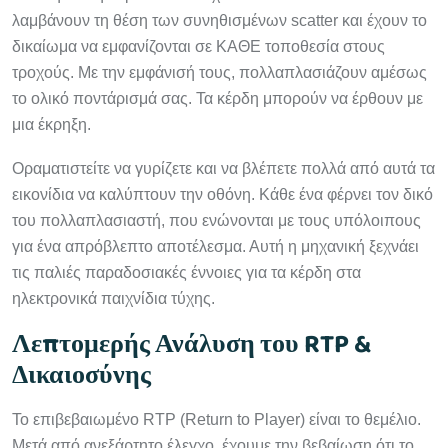
λαμβάνουν τη θέση των συνηθισμένων scatter και έχουν το
δικαίωμα να εμφανίζονται σε ΚΑΘΕ τοποθεσία στους
τροχούς. Με την εμφάνισή τους, πολλαπλασιάζουν αμέσως
το ολικό ποντάρισμά σας. Τα κέρδη μπορούν να έρθουν με
μια έκρηξη.
Οραματιστείτε να γυρίζετε και να βλέπετε πολλά από αυτά τα
εικονίδια να καλύπτουν την οθόνη. Κάθε ένα φέρνει τον δικό
του πολλαπλασιαστή, που ενώνονται με τους υπόλοιπους
για ένα απρόβλεπτο αποτέλεσμα. Αυτή η μηχανική ξεχνάει
τις παλιές παραδοσιακές έννοιες για τα κέρδη στα
ηλεκτρονικά παιχνίδια τύχης.
Λεπτομερής Ανάλυση του RTP &
Δικαιοσύνης
Το επιβεβαιωμένο RTP (Return to Player) είναι το θεμέλιο.
Μετά από ανεξάρτητο έλεγχο, έχουμε την βεβαίωση ότι το