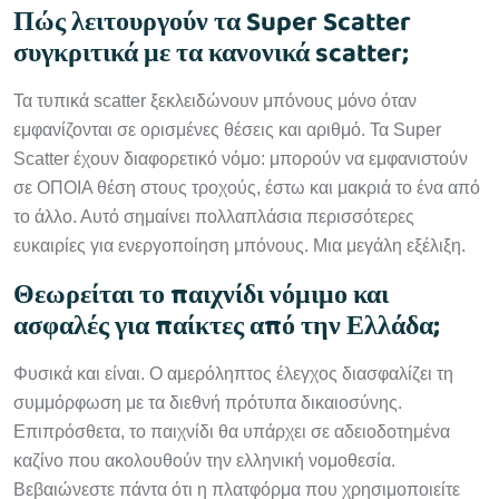
Πώς λειτουργούν τα Super Scatter
συγκριτικά με τα κανονικά scatter;
Τα τυπικά scatter ξεκλειδώνουν μπόνους μόνο όταν
εμφανίζονται σε ορισμένες θέσεις και αριθμό. Τα Super
Scatter έχουν διαφορετικό νόμο: μπορούν να εμφανιστούν
σε ΟΠΟΙΑ θέση στους τροχούς, έστω και μακριά το ένα από
το άλλο. Αυτό σημαίνει πολλαπλάσια περισσότερες
ευκαιρίες για ενεργοποίηση μπόνους. Μια μεγάλη εξέλιξη.
Θεωρείται το παιχνίδι νόμιμο και
ασφαλές για παίκτες από την Ελλάδα;
Φυσικά και είναι. Ο αμερόληπτος έλεγχος διασφαλίζει τη
συμμόρφωση με τα διεθνή πρότυπα δικαιοσύνης.
Επιπρόσθετα, το παιχνίδι θα υπάρχει σε αδειοδοτημένα
καζίνο που ακολουθούν την ελληνική νομοθεσία.
Βεβαιώνεστε πάντα ότι η πλατφόρμα που χρησιμοποιείτε