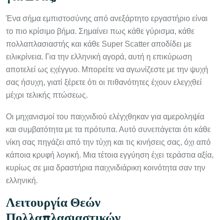
Ένα σήμα εμπιστοσύνης από ανεξάρτητο εργαστήριο είναι
το πιο κρίσιμο βήμα. Σημαίνει πως κάθε γύρισμα, κάθε
πολλαπλασιαστής και κάθε Super Scatter αποδίδει με
ειλικρίνεια. Για την ελληνική αγορά, αυτή η επικύρωση
αποτελεί ως εχέγγυο. Μπορείτε να αγωνίζεστε με την ψυχή
σας ήσυχη, γιατί ξέρετε ότι οι πιθανότητες έχουν ελεγχθεί
μέχρι τελικής πτώσεως.
Οι μηχανισμοί του παιχνιδιού ελέγχθηκαν για αμεροληψία
και συμβατότητα με τα πρότυπα. Αυτό συνεπάγεται ότι κάθε
νίκη σας πηγάζει από την τύχη και τις κινήσεις σας, όχι από
κάποια κρυφή λογική. Μια τέτοια εγγύηση έχει τεράστια αξία,
κυρίως σε μια δραστήρια παιχνιδιάρικη κοινότητα σαν την
ελληνική.
Λειτουργία Θεών
Πολλαπλασιαστικών