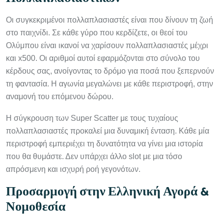
Οι συγκεκριμένοι πολλαπλασιαστές είναι που δίνουν τη ζωή
στο παιχνίδι. Σε κάθε γύρο που κερδίζετε, οι θεοί του
Ολύμπου είναι ικανοί να χαρίσουν πολλαπλασιαστές μέχρι
και x500. Οι αριθμοί αυτοί εφαρμόζονται στο σύνολο του
κέρδους σας, ανοίγοντας το δρόμο για ποσά που ξεπερνούν
τη φαντασία. Η αγωνία μεγαλώνει με κάθε περιστροφή, στην
αναμονή του επόμενου δώρου.
Η σύγκρουση των Super Scatter με τους τυχαίους
πολλαπλασιαστές προκαλεί μια δυναμική ένταση. Κάθε μία
περιστροφή εμπεριέχει τη δυνατότητα να γίνει μια ιστορία
που θα θυμάστε. Δεν υπάρχει άλλο slot με μια τόσο
απρόσμενη και ισχυρή ροή γεγονότων.
Προσαρμογή στην Ελληνική Αγορά &
Νομοθεσία