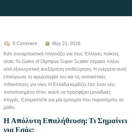
0 Comment
May 21, 2026
Κάτι συναρπαστικό πλησιάζει για τους Έλληνες παίκτες
slots. Το Gates of Olympus Super Scatter πέρασε πλέον
από εξονυχιστική ανεξάρτητη επιθεώρηση. Η ενέργεια αυτή
επικύρωσε τη αμεροληψία του και τις ουσιαστικές
πιθανότητες για νίκη. Η Ελλάδα κερδίζει έτσι έναν νέο,
πιστοποιημένο τίτλο, ικανό να προσφέρει μοναδικές
στιγμές. Ετοιμαστείτε για μία εμπειρία που παραπέμπει σε
μύθο.
Η Απόλυτη Επαλήθευση: Τι Σημαίνει
για Εσάς;