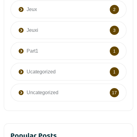
Jeux
2
Jeuxi
3
Part1
1
Ucategorized
1
Uncategorized
17
Popular Posts