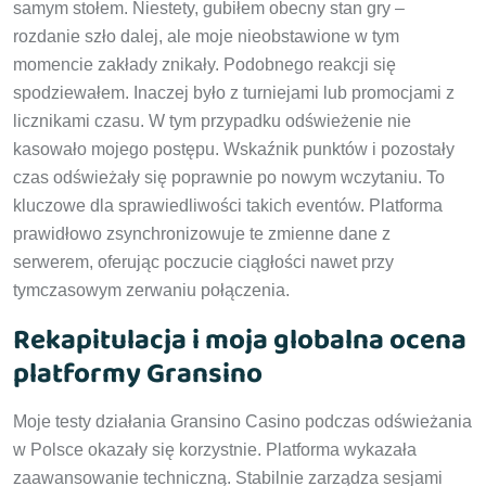
samym stołem. Niestety, gubiłem obecny stan gry –
rozdanie szło dalej, ale moje nieobstawione w tym
momencie zakłady znikały. Podobnego reakcji się
spodziewałem. Inaczej było z turniejami lub promocjami z
licznikami czasu. W tym przypadku odświeżenie nie
kasowało mojego postępu. Wskaźnik punktów i pozostały
czas odświeżały się poprawnie po nowym wczytaniu. To
kluczowe dla sprawiedliwości takich eventów. Platforma
prawidłowo zsynchronizowuje te zmienne dane z
serwerem, oferując poczucie ciągłości nawet przy
tymczasowym zerwaniu połączenia.
Rekapitulacja i moja globalna ocena
platformy Gransino
Moje testy działania Gransino Casino podczas odświeżania
w Polsce okazały się korzystnie. Platforma wykazała
zaawansowanie techniczną. Stabilnie zarządza sesjami