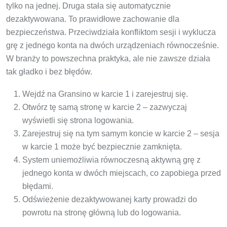
tylko na jednej. Druga stała się automatycznie
dezaktywowana. To prawidłowe zachowanie dla
bezpieczeństwa. Przeciwdziała konfliktom sesji i wyklucza
grę z jednego konta na dwóch urządzeniach równocześnie.
W branży to powszechna praktyka, ale nie zawsze działa
tak gładko i bez błędów.
Wejdź na Gransino w karcie 1 i zarejestruj się.
Otwórz tę samą stronę w karcie 2 – zazwyczaj
wyświetli się strona logowania.
Zarejestruj się na tym samym koncie w karcie 2 – sesja
w karcie 1 może być bezpiecznie zamknięta.
System uniemożliwia równoczesną aktywną grę z
jednego konta w dwóch miejscach, co zapobiega przed
błędami.
Odświeżenie dezaktywowanej karty prowadzi do
powrotu na stronę główną lub do logowania.