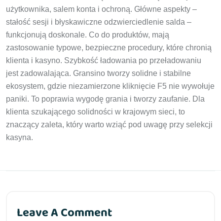
użytkownika, salem konta i ochroną. Główne aspekty –
stałość sesji i błyskawiczne odzwierciedlenie salda –
funkcjonują doskonale. Co do produktów, mają
zastosowanie typowe, bezpieczne procedury, które chronią
klienta i kasyno. Szybkość ładowania po przeładowaniu
jest zadowalająca. Gransino tworzy solidne i stabilne
ekosystem, gdzie niezamierzone kliknięcie F5 nie wywołuje
paniki. To poprawia wygodę grania i tworzy zaufanie. Dla
klienta szukającego solidności w krajowym sieci, to
znaczący zaleta, który warto wziąć pod uwagę przy selekcji
kasyna.
Leave A Comment