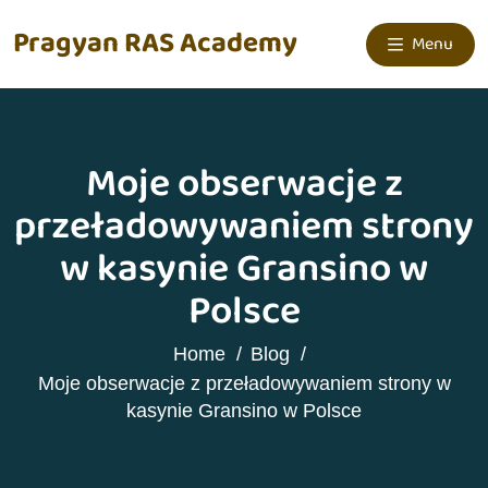
Pragyan RAS Academy
Menu
Moje obserwacje z
przeładowywaniem strony
w kasynie Gransino w
Polsce
Home
Blog
Moje obserwacje z przeładowywaniem strony w
kasynie Gransino w Polsce