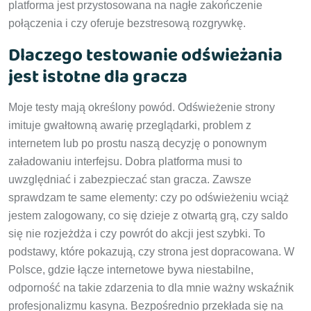
platforma jest przystosowana na nagłe zakończenie
połączenia i czy oferuje bezstresową rozgrywkę.
Dlaczego testowanie odświeżania
jest istotne dla gracza
Moje testy mają określony powód. Odświeżenie strony
imituje gwałtowną awarię przeglądarki, problem z
internetem lub po prostu naszą decyzję o ponownym
załadowaniu interfejsu. Dobra platforma musi to
uwzględniać i zabezpieczać stan gracza. Zawsze
sprawdzam te same elementy: czy po odświeżeniu wciąż
jestem zalogowany, co się dzieje z otwartą grą, czy saldo
się nie rozjeżdża i czy powrót do akcji jest szybki. To
podstawy, które pokazują, czy strona jest dopracowana. W
Polsce, gdzie łącze internetowe bywa niestabilne,
odporność na takie zdarzenia to dla mnie ważny wskaźnik
profesjonalizmu kasyna. Bezpośrednio przekłada się na