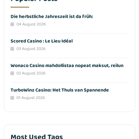
Die herbstliche Jahreszeit ist da früh:
04 August 2026
Scored Casino : Le Lieu Idéal
03 August 2026
Wonaco Casino mahdollistaa nopeat maksut, reilun
02 August 2026
TurboWinz Casino: Het Thuis van Spannende
01 August 2026
Most Used Tags