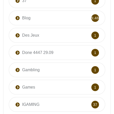
37
1
Blog
9,488
Des Jeux
1
Done 4447 29.09
1
Gambling
1
Games
1
IGAMING
37