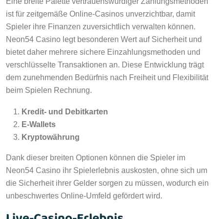
Eine breite Palette vertrauenswürdiger Zahlungsmethoden
ist für zeitgemäße Online-Casinos unverzichtbar, damit
Spieler ihre Finanzen zuversichtlich verwalten können.
Neon54 Casino legt besonderen Wert auf Sicherheit und
bietet daher mehrere sichere Einzahlungsmethoden und
verschlüsselte Transaktionen an. Diese Entwicklung trägt
dem zunehmenden Bedürfnis nach Freiheit und Flexibilität
beim Spielen Rechnung.
Kredit- und Debitkarten
E-Wallets
Kryptowährung
Dank dieser breiten Optionen können die Spieler im
Neon54 Casino ihr Spielerlebnis auskosten, ohne sich um
die Sicherheit ihrer Gelder sorgen zu müssen, wodurch ein
unbeschwertes Online-Umfeld gefördert wird.
Live-Casino-Erlebnis