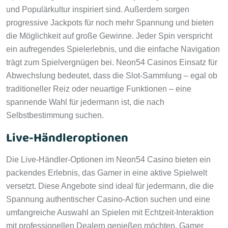
und Populärkultur inspiriert sind. Außerdem sorgen
progressive Jackpots für noch mehr Spannung und bieten
die Möglichkeit auf große Gewinne. Jeder Spin verspricht
ein aufregendes Spielerlebnis, und die einfache Navigation
trägt zum Spielvergnügen bei. Neon54 Casinos Einsatz für
Abwechslung bedeutet, dass die Slot-Sammlung – egal ob
traditioneller Reiz oder neuartige Funktionen – eine
spannende Wahl für jedermann ist, die nach
Selbstbestimmung suchen.
Live-Händleroptionen
Die Live-Händler-Optionen im Neon54 Casino bieten ein
packendes Erlebnis, das Gamer in eine aktive Spielwelt
versetzt. Diese Angebote sind ideal für jedermann, die die
Spannung authentischer Casino-Action suchen und eine
umfangreiche Auswahl an Spielen mit Echtzeit-Interaktion
mit professionellen Dealern genießen möchten. Gamer