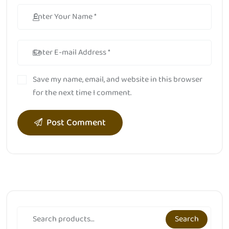
Save my name, email, and website in this browser
for the next time I comment.
Post Comment
Search