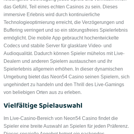
das Gefühl, Teil eines echten Casinos zu sein. Dieses
immersive Erlebnis wird durch kontinuierliche
Technologieoptimierung erreicht, die Verzögerungen und
Buffering verringert und so ein störungsfreies Spielerlebnis
ermöglicht. Die mobile App gebraucht hochentwickelte
Codecs und stabile Server für glasklare Video- und
Audioqualität. Dadurch können Spieler mühelos mit Live-
Dealern und anderen Spielern austauschen und ihr
Spielerlebnis allgemein erhöhen. In dieser dynamischen
Umgebung bietet das Neon54 Casino seinen Spielern, sich
ungehindert zu handeln und den Thrill des Live-Gamings
von beliebigen Orten aus zu erleben.
Vielfältige Spielauswahl
Im Live-Casino-Bereich von Neon54 Casino findet die
Spieler eine breite Auswahl an Spielen für jeden Präferenz.
Dieses spezielle Angebot betont ein packendes