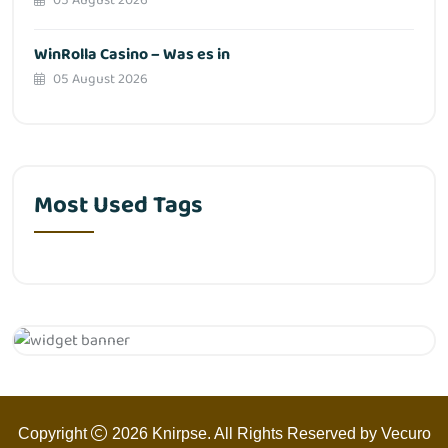
WinRolla Casino – Was es in
05 August 2026
Most Used Tags
Get 20% Off
Hurry Up
Copyright
2026
Knirpse.
All Rights Reserved by
Vecuro