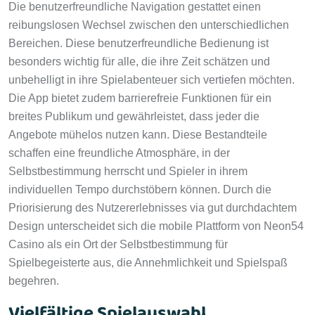
Die benutzerfreundliche Navigation gestattet einen
reibungslosen Wechsel zwischen den unterschiedlichen
Bereichen. Diese benutzerfreundliche Bedienung ist
besonders wichtig für alle, die ihre Zeit schätzen und
unbehelligt in ihre Spielabenteuer sich vertiefen möchten.
Die App bietet zudem barrierefreie Funktionen für ein
breites Publikum und gewährleistet, dass jeder die
Angebote mühelos nutzen kann. Diese Bestandteile
schaffen eine freundliche Atmosphäre, in der
Selbstbestimmung herrscht und Spieler in ihrem
individuellen Tempo durchstöbern können. Durch die
Priorisierung des Nutzererlebnisses via gut durchdachtem
Design unterscheidet sich die mobile Plattform von Neon54
Casino als ein Ort der Selbstbestimmung für
Spielbegeisterte aus, die Annehmlichkeit und Spielspaß
begehren.
Vielfältige Spielauswahl