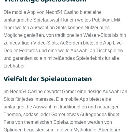
Die mobile App von Neon54 Casino bietet eine
umfangreiche Spielauswahl für ein weites Publikum. Mit
einer weiten Auswahl an Slots können Nutzer alles
Mögliche genießen, von traditionellen Walzen-Slots bis hin
zu neuartigen Video-Slots. Außerdem bietet die App Live-
Dealer-Features und eine weite Auswahl an Tischspielen
und garantiert so ein mitreißendes Spielerlebnis für alle
Liebhaber.
Vielfalt der Spielautomaten
Im Neon54 Casino erwartet Gamer eine riesige Auswahl an
Slots für jedes Interesse. Die mobile App bietet eine
umfangreiche Auswahl mit traditionellen und neuartigen
Themen, sodass jeder Gamer etwas Aufregendes findet.
Fans von thematischen Spielautomaten werden von
Optionen begeistert sein, die von Mythologie, Abenteuer