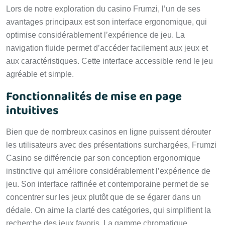
Lors de notre exploration du casino Frumzi, l’un de ses
avantages principaux est son interface ergonomique, qui
optimise considérablement l’expérience de jeu. La
navigation fluide permet d’accéder facilement aux jeux et
aux caractéristiques. Cette interface accessible rend le jeu
agréable et simple.
Fonctionnalités de mise en page
intuitives
Bien que de nombreux casinos en ligne puissent dérouter
les utilisateurs avec des présentations surchargées, Frumzi
Casino se différencie par son conception ergonomique
instinctive qui améliore considérablement l’expérience de
jeu. Son interface raffinée et contemporaine permet de se
concentrer sur les jeux plutôt que de se égarer dans un
dédale. On aime la clarté des catégories, qui simplifient la
recherche des jeux favoris. La gamme chromatique