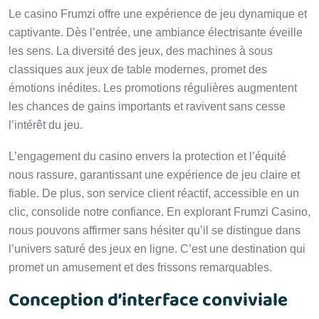
Le casino Frumzi offre une expérience de jeu dynamique et
captivante. Dès l’entrée, une ambiance électrisante éveille
les sens. La diversité des jeux, des machines à sous
classiques aux jeux de table modernes, promet des
émotions inédites. Les promotions régulières augmentent
les chances de gains importants et ravivent sans cesse
l’intérêt du jeu.
L’engagement du casino envers la protection et l’équité
nous rassure, garantissant une expérience de jeu claire et
fiable. De plus, son service client réactif, accessible en un
clic, consolide notre confiance. En explorant Frumzi Casino,
nous pouvons affirmer sans hésiter qu’il se distingue dans
l’univers saturé des jeux en ligne. C’est une destination qui
promet un amusement et des frissons remarquables.
Conception d’interface conviviale