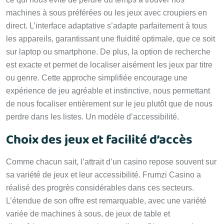
machines à sous préférées ou les jeux avec croupiers en
direct. L’interface adaptative s’adapte parfaitement à tous
les appareils, garantissant une fluidité optimale, que ce soit
sur laptop ou smartphone. De plus, la option de recherche
est exacte et permet de localiser aisément les jeux par titre
ou genre. Cette approche simplifiée encourage une
expérience de jeu agréable et instinctive, nous permettant
de nous focaliser entièrement sur le jeu plutôt que de nous
perdre dans les listes. Un modèle d’accessibilité.
Choix des jeux et facilité d’accès
Comme chacun sait, l’attrait d’un casino repose souvent sur
sa variété de jeux et leur accessibilité. Frumzi Casino a
réalisé des progrès considérables dans ces secteurs.
L’étendue de son offre est remarquable, avec une variété
variée de machines à sous, de jeux de table et