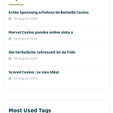
Echte Spannung erfahren im Betnella Casino
05 August 2026
Marvel Casino ponúka online sloty a
04 August 2026
Die herbstliche Jahreszeit ist da früh:
04 August 2026
Scored Casino : Le Lieu Idéal
03 August 2026
Most Used Tags