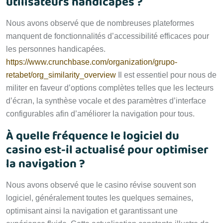
utilisateurs handicapés ?
Nous avons observé que de nombreuses plateformes
manquent de fonctionnalités d’accessibilité efficaces pour
les personnes handicapées.
https://www.crunchbase.com/organization/grupo-
retabet/org_similarity_overview
Il est essentiel pour nous de
militer en faveur d’options complètes telles que les lecteurs
d’écran, la synthèse vocale et des paramètres d’interface
configurables afin d’améliorer la navigation pour tous.
À quelle fréquence le logiciel du
casino est-il actualisé pour optimiser
la navigation ?
Nous avons observé que le casino révise souvent son
logiciel, généralement toutes les quelques semaines,
optimisant ainsi la navigation et garantissant une