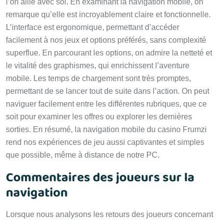
l’on aille avec soi. En examinant la navigation mobile, on
remarque qu’elle est incroyablement claire et fonctionnelle.
L’interface est ergonomique, permettant d’accéder
facilement à nos jeux et options préférés, sans complexité
superflue. En parcourant les options, on admire la netteté et
le vitalité des graphismes, qui enrichissent l’aventure
mobile. Les temps de chargement sont très promptes,
permettant de se lancer tout de suite dans l’action. On peut
naviguer facilement entre les différentes rubriques, que ce
soit pour examiner les offres ou explorer les dernières
sorties. En résumé, la navigation mobile du casino Frumzi
rend nos expériences de jeu aussi captivantes et simples
que possible, même à distance de notre PC.
Commentaires des joueurs sur la
navigation
Lorsque nous analysons les retours des joueurs concernant