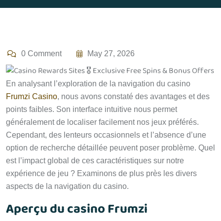
0 Comment
May 27, 2026
En analysant l’exploration de la navigation du casino
Frumzi Casino
, nous avons constaté des avantages et des
points faibles. Son interface intuitive nous permet
généralement de localiser facilement nos jeux préférés.
Cependant, des lenteurs occasionnels et l’absence d’une
option de recherche détaillée peuvent poser problème. Quel
est l’impact global de ces caractéristiques sur notre
expérience de jeu ? Examinons de plus près les divers
aspects de la navigation du casino.
Aperçu du casino Frumzi