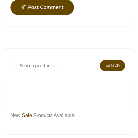
Post Comment
Search
New
Sale
Products Available!