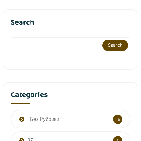
Search
Search
Categories
! Без Рубрики
86
37
1