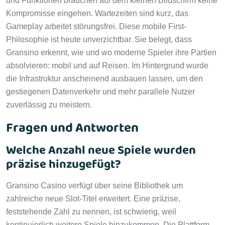
und Funktionen brauchen auf dem kleinen Bildschirm keine
Kompromisse eingehen. Wartezeiten sind kurz, das
Gameplay arbeitet störungsfrei. Diese mobile First-
Philosophie ist heute unverzichtbar. Sie belegt, dass
Gransino erkennt, wie und wo moderne Spieler ihre Partien
absolvieren: mobil und auf Reisen. Im Hintergrund wurde
die Infrastruktur anscheinend ausbauen lassen, um den
gestiegenen Datenverkehr und mehr parallele Nutzer
zuverlässig zu meistern.
Fragen und Antworten
Welche Anzahl neue Spiele wurden
präzise hinzugefügt?
Gransino Casino verfügt über seine Bibliothek um
zahlreiche neue Slot-Titel erweitert. Eine präzise,
feststehende Zahl zu nennen, ist schwierig, weil
kontinuierlich weitere Spiele hinzukommen. Die Plattform