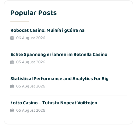
Popular Posts
Robocat Casino: Muinín i gCúlra na
06 August 2026
Echte Spannung erfahren im Betnella Casino
05 August 2026
Statistical Performance and Analytics for Big
05 August 2026
Lotto Casino – Tutustu Nopeat Voittojen
05 August 2026