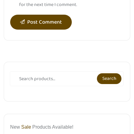
for the next time I comment.
Post Comment
Search
New
Sale
Products Available!