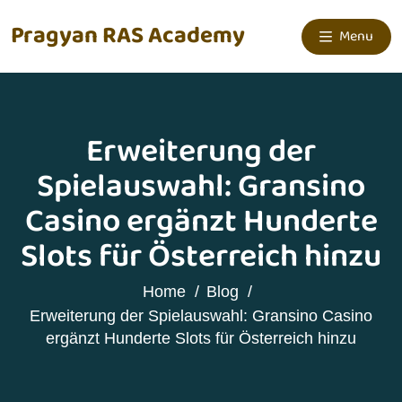
Pragyan RAS Academy
Menu
Erweiterung der
Spielauswahl: Gransino
Casino ergänzt Hunderte
Slots für Österreich hinzu
Home
Blog
Erweiterung der Spielauswahl: Gransino Casino
ergänzt Hunderte Slots für Österreich hinzu