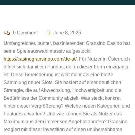
0 Comment
June 8, 2026
Umfangreicher, bunter, faszinierender: Gransino Casino hat
seine Spieleauswahl massiv aufgestockt
https://casinogransinoo.com/de-at/
. Für Nutzer in Österreich
öffnet sich damit ein Fundus, der in dieser Form einzigartig
ist. Diese Bereicherung ist weit mehr als eine bloße
Sammlung neuer Slots. Sie basiert auf einer deutlichen
Strategie, die auf Abwechslung, Hochwertigkeit und die
Bedürfnisse der Community abzielt. Was steckt konkret
hinter dieser Vergrößerung? Welche neuen Kategorien und
Features erwarten? Und wie können Sie als Nutzer das
Maximum aus dem immensen Angebot abrufen? Gransino
reagiert mit dieser Investition auf einen unübersehbaren