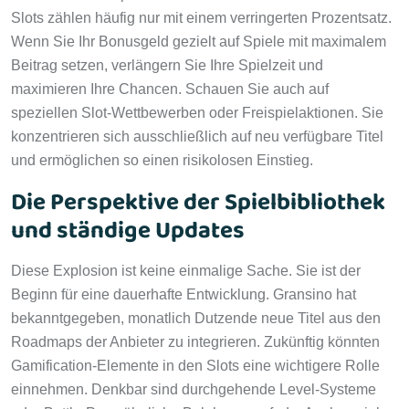
Slots zählen häufig nur mit einem verringerten Prozentsatz.
Wenn Sie Ihr Bonusgeld gezielt auf Spiele mit maximalem
Beitrag setzen, verlängern Sie Ihre Spielzeit und
maximieren Ihre Chancen. Schauen Sie auch auf
speziellen Slot-Wettbewerben oder Freispielaktionen. Sie
konzentrieren sich ausschließlich auf neu verfügbare Titel
und ermöglichen so einen risikolosen Einstieg.
Die Perspektive der Spielbibliothek
und ständige Updates
Diese Explosion ist keine einmalige Sache. Sie ist der
Beginn für eine dauerhafte Entwicklung. Gransino hat
bekanntgegeben, monatlich Dutzende neue Titel aus den
Roadmaps der Anbieter zu integrieren. Zukünftig könnten
Gamification-Elemente in den Slots eine wichtigere Rolle
einnehmen. Denkbar sind durchgehende Level-Systeme