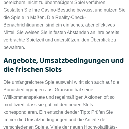
bereichern, nicht zu übermäßigem Spiel verführen.
Gestalten Sie Ihre Casino-Besuche bewusst und nutzen Sie
die Spiele in Maßen. Die Reality-Check-
Benachrichtigungen sind ein einfaches, aber effektives
Mittel. Sie weisen Sie in festen Abständen an Ihre bereits
verbrachte Spielzeit und unterstützen, den Überblick zu
bewahren.
Angebote, Umsatzbedingungen und
die frischen Slots
Die umfangreichere Spielauswahl wirkt sich auch auf die
Bonusbedingungen aus. Gransino hat seine
Willkommenspakete und regelmäßigen Aktionen oft so
modifiziert, dass sie gut mit den neuen Slots
korrespondieren. Ein entscheidender Tipp: Prüfen Sie
immer die Umsatzbedingungen und die Anteile der
verschiedenen Spiele. Viele der neuen Hochvolatilitäts-