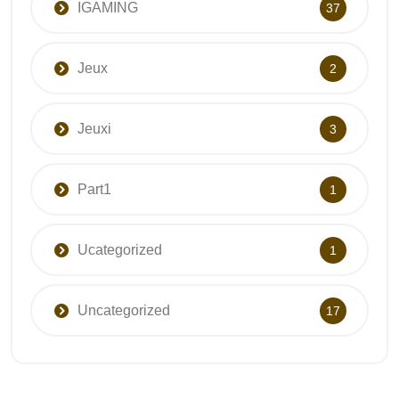
IGAMING
37
Jeux
2
Jeuxi
3
Part1
1
Ucategorized
1
Uncategorized
17