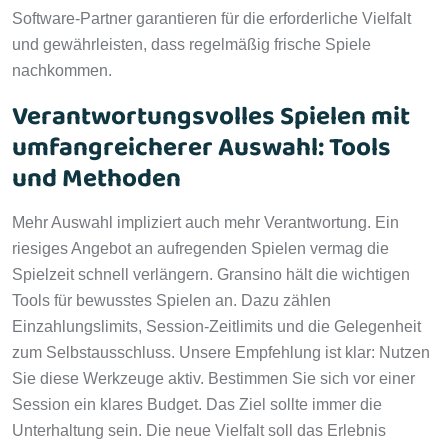
Software-Partner garantieren für die erforderliche Vielfalt
und gewährleisten, dass regelmäßig frische Spiele
nachkommen.
Verantwortungsvolles Spielen mit
umfangreicherer Auswahl: Tools
und Methoden
Mehr Auswahl impliziert auch mehr Verantwortung. Ein
riesiges Angebot an aufregenden Spielen vermag die
Spielzeit schnell verlängern. Gransino hält die wichtigen
Tools für bewusstes Spielen an. Dazu zählen
Einzahlungslimits, Session-Zeitlimits und die Gelegenheit
zum Selbstausschluss. Unsere Empfehlung ist klar: Nutzen
Sie diese Werkzeuge aktiv. Bestimmen Sie sich vor einer
Session ein klares Budget. Das Ziel sollte immer die
Unterhaltung sein. Die neue Vielfalt soll das Erlebnis