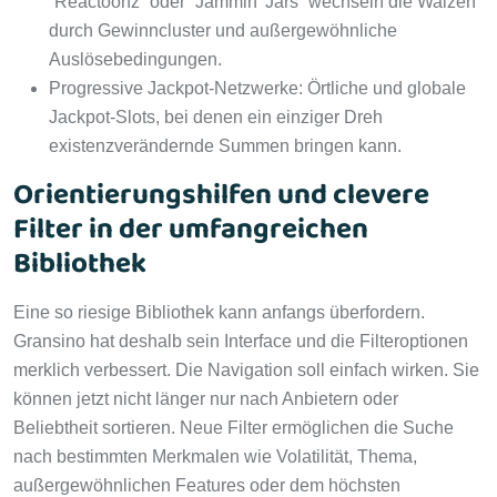
“Reactoonz” oder “Jammin’ Jars” wechseln die Walzen
durch Gewinncluster und außergewöhnliche
Auslösebedingungen.
Progressive Jackpot-Netzwerke: Örtliche und globale
Jackpot-Slots, bei denen ein einziger Dreh
existenzverändernde Summen bringen kann.
Orientierungshilfen und clevere
Filter in der umfangreichen
Bibliothek
Eine so riesige Bibliothek kann anfangs überfordern.
Gransino hat deshalb sein Interface und die Filteroptionen
merklich verbessert. Die Navigation soll einfach wirken. Sie
können jetzt nicht länger nur nach Anbietern oder
Beliebtheit sortieren. Neue Filter ermöglichen die Suche
nach bestimmten Merkmalen wie Volatilität, Thema,
außergewöhnlichen Features oder dem höchsten