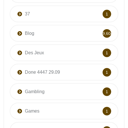
37
1
Blog
9,604
Des Jeux
1
Done 4447 29.09
1
Gambling
1
Games
1