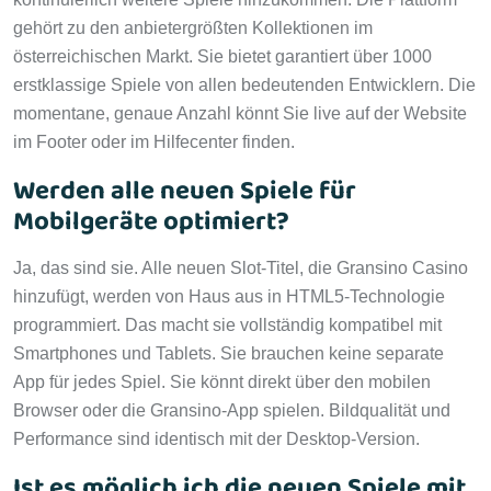
gehört zu den anbietergrößten Kollektionen im
österreichischen Markt. Sie bietet garantiert über 1000
erstklassige Spiele von allen bedeutenden Entwicklern. Die
momentane, genaue Anzahl könnt Sie live auf der Website
im Footer oder im Hilfecenter finden.
Werden alle neuen Spiele für
Mobilgeräte optimiert?
Ja, das sind sie. Alle neuen Slot-Titel, die Gransino Casino
hinzufügt, werden von Haus aus in HTML5-Technologie
programmiert. Das macht sie vollständig kompatibel mit
Smartphones und Tablets. Sie brauchen keine separate
App für jedes Spiel. Sie könnt direkt über den mobilen
Browser oder die Gransino-App spielen. Bildqualität und
Performance sind identisch mit der Desktop-Version.
Ist es möglich ich die neuen Spiele mit