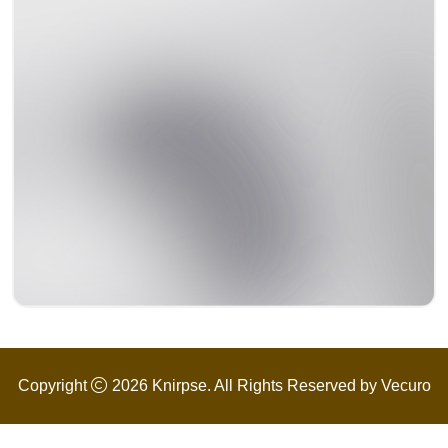
Copyright
2026
Knirpse.
All Rights Reserved by
Vecuro