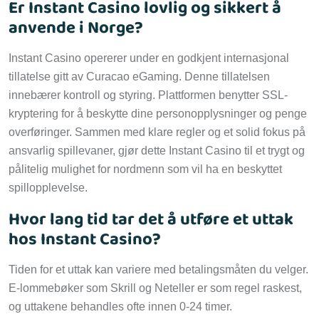
Er Instant Casino lovlig og sikkert å
anvende i Norge?
Instant Casino opererer under en godkjent internasjonal
tillatelse gitt av Curacao eGaming. Denne tillatelsen
innebærer kontroll og styring. Plattformen benytter SSL-
kryptering for å beskytte dine personopplysninger og penge
overføringer. Sammen med klare regler og et solid fokus på
ansvarlig spillevaner, gjør dette Instant Casino til et trygt og
pålitelig mulighet for nordmenn som vil ha en beskyttet
spillopplevelse.
Hvor lang tid tar det å utføre et uttak
hos Instant Casino?
Tiden for et uttak kan variere med betalingsmåten du velger.
E-lommebøker som Skrill og Neteller er som regel raskest,
og uttakene behandles ofte innen 0-24 timer.