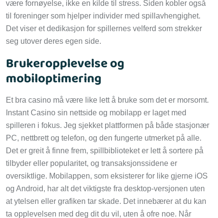
være fornøyelse, ikke en kilde til stress. Siden kobler også
til foreninger som hjelper individer med spillavhengighet.
Det viser et dedikasjon for spillernes velferd som strekker
seg utover deres egen side.
Brukeropplevelse og
mobiloptimering
Et bra casino må være like lett å bruke som det er morsomt.
Instant Casino sin nettside og mobilapp er laget med
spilleren i fokus. Jeg sjekket plattformen på både stasjonær
PC, nettbrett og telefon, og den fungerte utmerket på alle.
Det er greit å finne frem, spillbiblioteket er lett å sortere på
tilbyder eller popularitet, og transaksjonssidene er
oversiktlige. Mobilappen, som eksisterer for like gjerne iOS
og Android, har alt det viktigste fra desktop-versjonen uten
at ytelsen eller grafiken tar skade. Det innebærer at du kan
ta opplevelsen med deg dit du vil, uten å ofre noe. Når