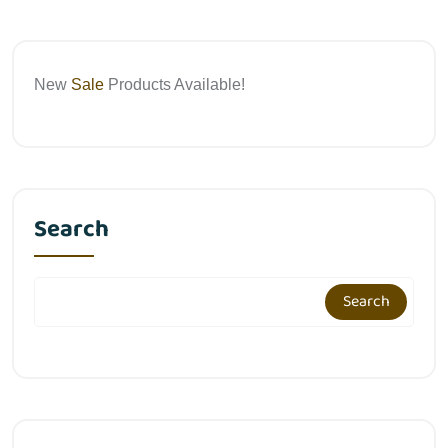
New
Sale
Products Available!
Search
Search