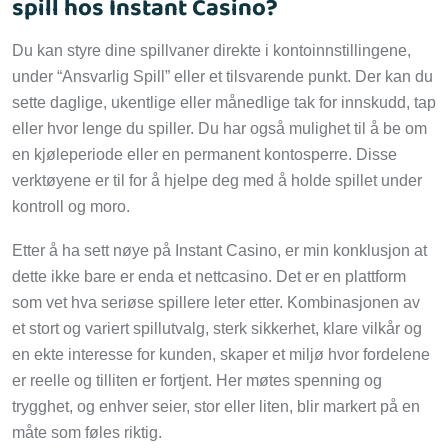
spill hos Instant Casino?
Du kan styre dine spillvaner direkte i kontoinnstillingene,
under “Ansvarlig Spill” eller et tilsvarende punkt. Der kan du
sette daglige, ukentlige eller månedlige tak for innskudd, tap
eller hvor lenge du spiller. Du har også mulighet til å be om
en kjøleperiode eller en permanent kontosperre. Disse
verktøyene er til for å hjelpe deg med å holde spillet under
kontroll og moro.
Etter å ha sett nøye på Instant Casino, er min konklusjon at
dette ikke bare er enda et nettcasino. Det er en plattform
som vet hva seriøse spillere leter etter. Kombinasjonen av
et stort og variert spillutvalg, sterk sikkerhet, klare vilkår og
en ekte interesse for kunden, skaper et miljø hvor fordelene
er reelle og tilliten er fortjent. Her møtes spenning og
trygghet, og enhver seier, stor eller liten, blir markert på en
måte som føles riktig.