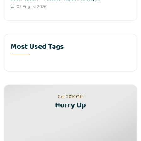
05 August 2026
Most Used Tags
Get 20% Off
Hurry Up