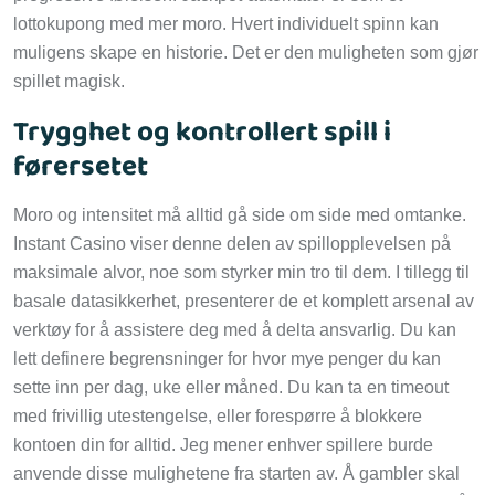
lottokupong med mer moro. Hvert individuelt spinn kan
muligens skape en historie. Det er den muligheten som gjør
spillet magisk.
Trygghet og kontrollert spill i
førersetet
Moro og intensitet må alltid gå side om side med omtanke.
Instant Casino viser denne delen av spillopplevelsen på
maksimale alvor, noe som styrker min tro til dem. I tillegg til
basale datasikkerhet, presenterer de et komplett arsenal av
verktøy for å assistere deg med å delta ansvarlig. Du kan
lett definere begrensninger for hvor mye penger du kan
sette inn per dag, uke eller måned. Du kan ta en timeout
med frivillig utestengelse, eller forespørre å blokkere
kontoen din for alltid. Jeg mener enhver spillere burde
anvende disse mulighetene fra starten av. Å gambler skal