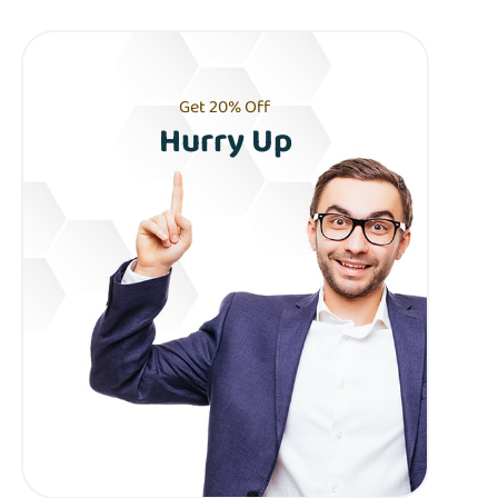
Get 20% Off
Hurry Up