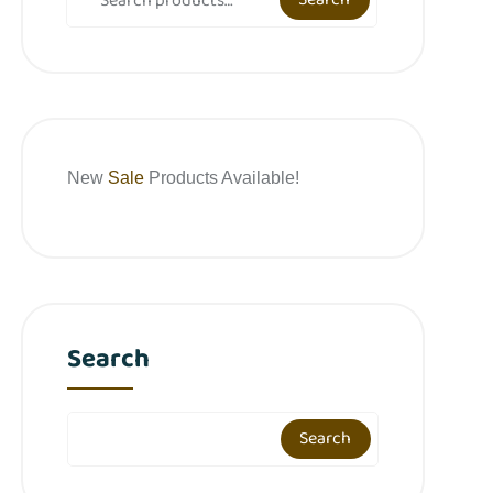
New
Sale
Products Available!
Search
Search