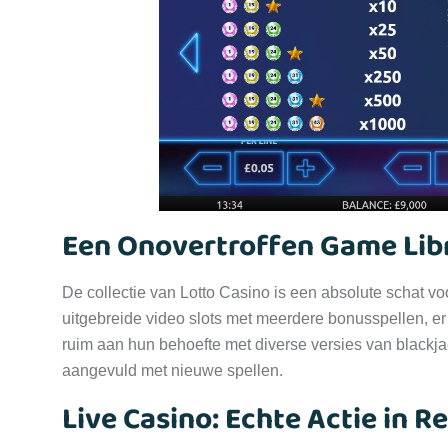
Een Onovertroffen Game Lib
De collectie van Lotto Casino is een absolute schat vo
uitgebreide video slots met meerdere bonusspellen, er 
ruim aan hun behoefte met diverse versies van blackja
aangevuld met nieuwe spellen.
Live Casino: Echte Actie in R