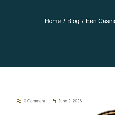
Home
Blog
Een Casino
0 Comment
June 2, 2026