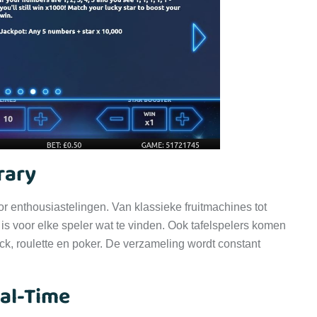
rary
or enthousiastelingen. Van klassieke fruitmachines tot
is voor elke speler wat te vinden. Ook tafelspelers komen
ck, roulette en poker. De verzameling wordt constant
eal-Time