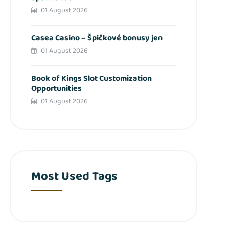
01 August 2026
Casea Casino – Špičkové bonusy jen
01 August 2026
Book of Kings Slot Customization
Opportunities
01 August 2026
Most Used Tags