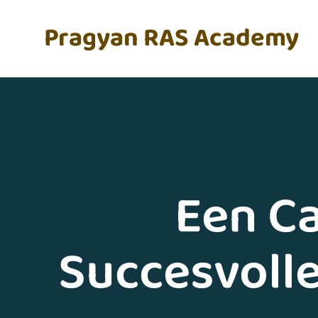
Pragyan RAS Academy
Een C
Succesvolle