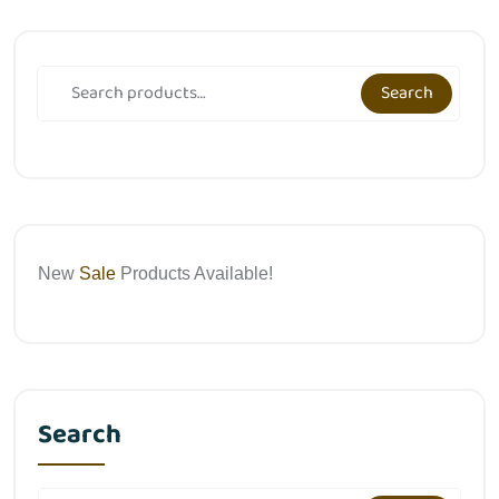
Search
New
Sale
Products Available!
Search