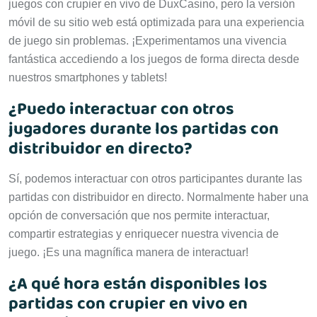
juegos con crupier en vivo de DuxCasino, pero la versión
móvil de su sitio web está optimizada para una experiencia
de juego sin problemas. ¡Experimentamos una vivencia
fantástica accediendo a los juegos de forma directa desde
nuestros smartphones y tablets!
¿Puedo interactuar con otros
jugadores durante los partidas con
distribuidor en directo?
Sí, podemos interactuar con otros participantes durante las
partidas con distribuidor en directo. Normalmente haber una
opción de conversación que nos permite interactuar,
compartir estrategias y enriquecer nuestra vivencia de
juego. ¡Es una magnífica manera de interactuar!
¿A qué hora están disponibles los
partidas con crupier en vivo en