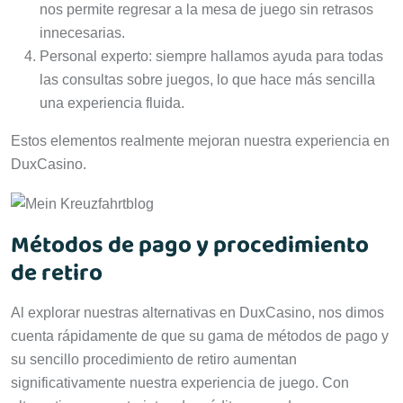
nos permite regresar a la mesa de juego sin retrasos
innecesarias.
Personal experto: siempre hallamos ayuda para todas
las consultas sobre juegos, lo que hace más sencilla
una experiencia fluida.
Estos elementos realmente mejoran nuestra experiencia en
DuxCasino.
Métodos de pago y procedimiento
de retiro
Al explorar nuestras alternativas en DuxCasino, nos dimos
cuenta rápidamente de que su gama de métodos de pago y
su sencillo procedimiento de retiro aumentan
significativamente nuestra experiencia de juego. Con