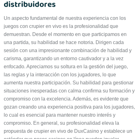
distribuidores
Un aspecto fundamental de nuestra experiencia con los
juegos con crupier en vivo es la profesionalidad que
demuestran. Desde el momento en que participamos en
una partida, su habilidad se hace notoria. Dirigen cada
sesión con una impresionante combinación de habilidad y
carisma, garantizando un entorno cautivador y a la vez
enfocado. Apreciamos su soltura en la gestión del juego,
las reglas y la interacción con los jugadores, lo que
aumenta nuestra participación. Su habilidad para gestionar
situaciones inesperadas con calma confirma su formación y
compromiso con la excelencia. Además, es evidente que
gozan creando una experiencia positiva para los jugadores,
lo cual es esencial para mantener nuestro interés y
compromiso. En general, su profesionalidad eleva la
propuesta de crupier en vivo de DuxCasino y establece un