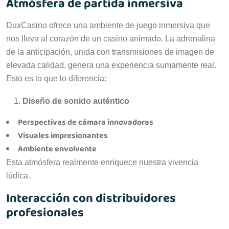
Atmósfera de partida inmersiva
DuxCasino ofrece una ambiente de juego inmersiva que
nos lleva al corazón de un casino animado. La adrenalina
de la anticipación, unida con transmisiones de imagen de
elevada calidad, genera una experiencia sumamente real.
Esto es lo que lo diferencia:
Diseño de sonido auténtico
Perspectivas de cámara innovadoras
Visuales impresionantes
Ambiente envolvente
Esta atmósfera realmente enriquece nuestra vivencia
lúdica.
Interacción con distribuidores
profesionales