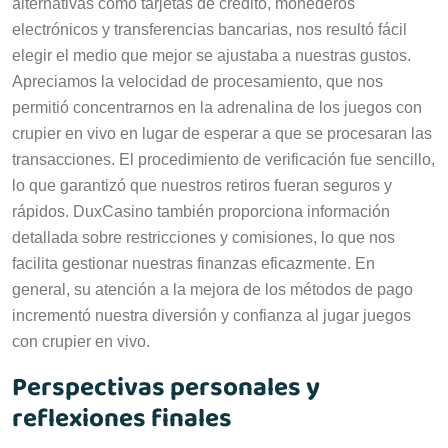
alternativas como tarjetas de crédito, monederos
electrónicos y transferencias bancarias, nos resultó fácil
elegir el medio que mejor se ajustaba a nuestras gustos.
Apreciamos la velocidad de procesamiento, que nos
permitió concentrarnos en la adrenalina de los juegos con
crupier en vivo en lugar de esperar a que se procesaran las
transacciones. El procedimiento de verificación fue sencillo,
lo que garantizó que nuestros retiros fueran seguros y
rápidos. DuxCasino también proporciona información
detallada sobre restricciones y comisiones, lo que nos
facilita gestionar nuestras finanzas eficazmente. En
general, su atención a la mejora de los métodos de pago
incrementó nuestra diversión y confianza al jugar juegos
con crupier en vivo.
Perspectivas personales y
reflexiones finales