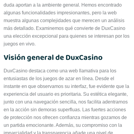
duda aportan a la ambiente general. Hemos encontrado
algunas funcionalidades impresionantes, pero la web
muestra algunas complejidades que merecen un análisis
más detallado. Examinemos qué convierte de DuxCasino
una elección excepcional para quienes se interesan por los
juegos en vivo.
Visión general de DuxCasino
DuxCasino destaca como una web llamativa para los
entusiastas de los juegos de azar en línea. Desde el
instante en que observamos su interfaz, fue evidente que la
experiencia del usuario es prioritaria. Su estética elegante,
junto con una navegación sencilla, nos facilita adentrarnos
en la acción sin demoras superfluas. Las fuertes acciones
de protección nos ofrecen confianza mientras gozamos de
un partida emocionante. Además, su compromiso con la
imparcialidad y la transparencia añade una nivel de