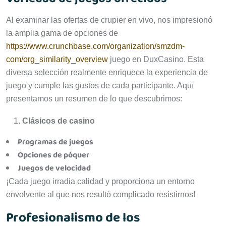
Al examinar las ofertas de crupier en vivo, nos impresionó
la amplia gama de opciones de
https://www.crunchbase.com/organization/smzdm-
com/org_similarity_overview
juego en DuxCasino. Esta
diversa selección realmente enriquece la experiencia de
juego y cumple las gustos de cada participante. Aquí
presentamos un resumen de lo que descubrimos:
Clásicos de casino
Programas de juegos
Opciones de póquer
Juegos de velocidad
¡Cada juego irradia calidad y proporciona un entorno
envolvente al que nos resultó complicado resistirnos!
Profesionalismo de los