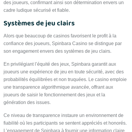
des joueurs, confirmant ainsi son détermination envers un
cadre ludique sécurisé et fiable.
Systèmes de jeu clairs
Alors que beaucoup de casinos favorisent le profit à la
confiance des joueurs, Spinbara Casino se distingue par
son engagement envers des systèmes de jeu clairs.
En privilégiant l’équité des jeux, Spinbara garantit aux
joueurs une expérience de jeu en toute sécurité, avec des
probabilités équilibrées et non truquées. Le casino emploie
une transparence algorithmique avancée, offrant aux
joueurs de saisir le fonctionnement des jeux et la
génération des issues.
Ce niveau de transparence instaure un environnement de
fiabilité où les participants se sentent appréciés et honorés.
L’engagement de Spinbara à fournir une information claire