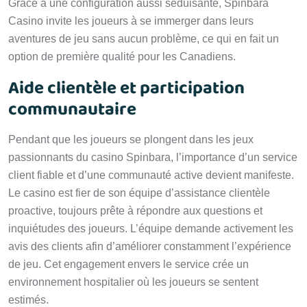
Grâce à une configuration aussi séduisante, Spinbara
Casino invite les joueurs à se immerger dans leurs
aventures de jeu sans aucun problème, ce qui en fait un
option de première qualité pour les Canadiens.
Aide clientèle et participation
communautaire
Pendant que les joueurs se plongent dans les jeux
passionnants du casino Spinbara, l’importance d’un service
client fiable et d’une communauté active devient manifeste.
Le casino est fier de son équipe d’assistance clientèle
proactive, toujours prête à répondre aux questions et
inquiétudes des joueurs. L’équipe demande activement les
avis des clients afin d’améliorer constamment l’expérience
de jeu. Cet engagement envers le service crée un
environnement hospitalier où les joueurs se sentent
estimés.