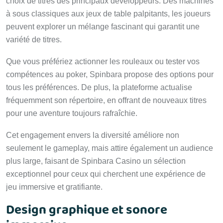
choix de titres des principaux développeurs. Des machines
à sous classiques aux jeux de table palpitants, les joueurs
peuvent explorer un mélange fascinant qui garantit une
variété de titres.
Que vous préfériez actionner les rouleaux ou tester vos
compétences au poker, Spinbara propose des options pour
tous les préférences. De plus, la plateforme actualise
fréquemment son répertoire, en offrant de nouveaux titres
pour une aventure toujours rafraîchie.
Cet engagement envers la diversité améliore non
seulement le gameplay, mais attire également un audience
plus large, faisant de Spinbara Casino un sélection
exceptionnel pour ceux qui cherchent une expérience de
jeu immersive et gratifiante.
Design graphique et sonore