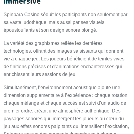
immersive
Spinbara Casino séduit les participants non seulement par
sa vaste ludothèque, mais aussi par ses visuels
époustouflants et son design sonore plongé.
La variété des graphismes reflète les dernières
technologies, offrant des images saisissants qui donnent
vie à chaque jeu. Les joueurs bénéficient de teintes vives,
de finitions précises et d’animations enchanteresses qui
enrichissent leurs sessions de jeu.
Simultanément, l’environnement acoustique ajoute une
dimension supplémentaire à l’expérience : chaque rotation,
chaque mélange et chaque succès est suivi d’un audio de
premier ordre, créant une atmosphère authentique. Des
paysages sonores qui immergent les joueurs au cœur du
jeu aux effets sonores palpitants qui intensifient l’excitation,