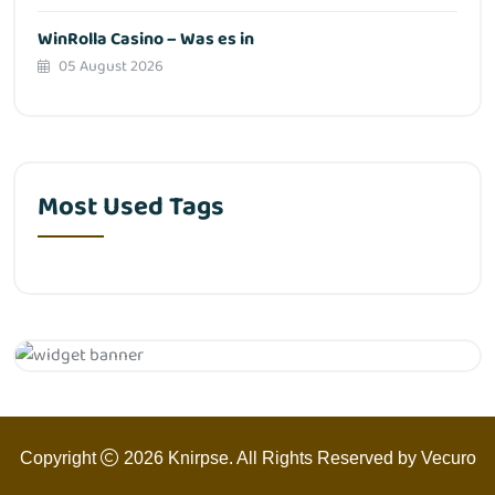
WinRolla Casino – Was es in
05 August 2026
Most Used Tags
Get 20% Off
Hurry Up
Copyright
2026
Knirpse.
All Rights Reserved by
Vecuro