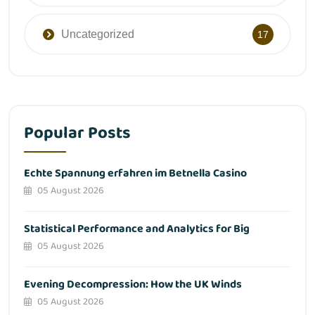
Uncategorized
17
Popular Posts
Echte Spannung erfahren im Betnella Casino
05 August 2026
Statistical Performance and Analytics for Big
05 August 2026
Evening Decompression: How the UK Winds
05 August 2026