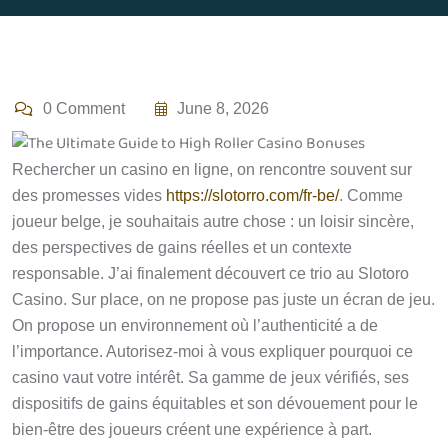
0 Comment
June 8, 2026
Rechercher un casino en ligne, on rencontre souvent sur
des promesses vides
https://slotorro.com/fr-be/
. Comme
joueur belge, je souhaitais autre chose : un loisir sincère,
des perspectives de gains réelles et un contexte
responsable. J’ai finalement découvert ce trio au Slotoro
Casino. Sur place, on ne propose pas juste un écran de jeu.
On propose un environnement où l’authenticité a de
l’importance. Autorisez-moi à vous expliquer pourquoi ce
casino vaut votre intérêt. Sa gamme de jeux vérifiés, ses
dispositifs de gains équitables et son dévouement pour le
bien-être des joueurs créent une expérience à part.