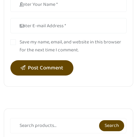
Save my name, email, and website in this browser
for the next time I comment.
Post Comment
Search