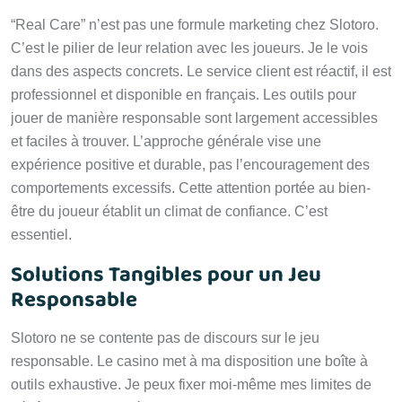
“Real Care” n’est pas une formule marketing chez Slotoro.
C’est le pilier de leur relation avec les joueurs. Je le vois
dans des aspects concrets. Le service client est réactif, il est
professionnel et disponible en français. Les outils pour
jouer de manière responsable sont largement accessibles
et faciles à trouver. L’approche générale vise une
expérience positive et durable, pas l’encouragement des
comportements excessifs. Cette attention portée au bien-
être du joueur établit un climat de confiance. C’est
essentiel.
Solutions Tangibles pour un Jeu
Responsable
Slotoro ne se contente pas de discours sur le jeu
responsable. Le casino met à ma disposition une boîte à
outils exhaustive. Je peux fixer moi-même mes limites de