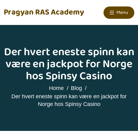
Pragyan RAS Academy
Menu
Der hvert eneste spinn kan
være en jackpot for Norge
hos Spinsy Casino
Home
Blog
Der hvert eneste spinn kan være en jackpot for
Norge hos Spinsy Casino