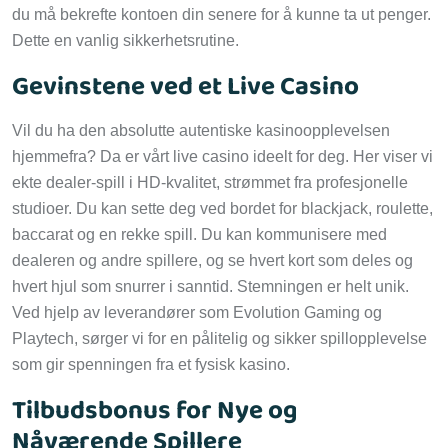
du må bekrefte kontoen din senere for å kunne ta ut penger.
Dette en vanlig sikkerhetsrutine.
Gevinstene ved et Live Casino
Vil du ha den absolutte autentiske kasinoopplevelsen
hjemmefra? Da er vårt live casino ideelt for deg. Her viser vi
ekte dealer-spill i HD-kvalitet, strømmet fra profesjonelle
studioer. Du kan sette deg ved bordet for blackjack, roulette,
baccarat og en rekke spill. Du kan kommunisere med
dealeren og andre spillere, og se hvert kort som deles og
hvert hjul som snurrer i sanntid. Stemningen er helt unik.
Ved hjelp av leverandører som Evolution Gaming og
Playtech, sørger vi for en pålitelig og sikker spillopplevelse
som gir spenningen fra et fysisk kasino.
Tilbudsbonus for Nye og
Nåværende Spillere