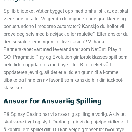
Spillbiblioteket vårt er bygget opp med omhu, slik at det skal
være noe for alle. Velger du de imponerende grafikkene og
bonusrundene i moderne automater? Kanskje du heller vil
prøve deg selv med blackjack eller roulette? Eller ønsker du
den sosiale stemningen i et live casino? Vi har alt.
Partnerskapet vårt med leverandører som NetEnt, Play’n
GO, Pragmatic Play og Evolution gir førsteklasses spill som
hele tiden oppdateres med nye titler. Biblioteket vårt
oppdateres jevnlig, så det er alltid en grunn til å komme
tilbake og finne en ny favoritt som kanskje blir din jackpot-
klassiker.
Ansvar for Ansvarlig Spilling
På Spinsy Casino har vi ansvarlig spilling alvorlig. Aktivitet
skal være trygt og styrt. Derfor gir gir vi deg hjelpemidlene til
å kontrollere spillet ditt. Du kan velge grenser for hvor mye