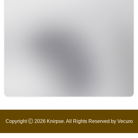
Copyright
2026
Knirpse.
All Rights Reserved by
Vecuro