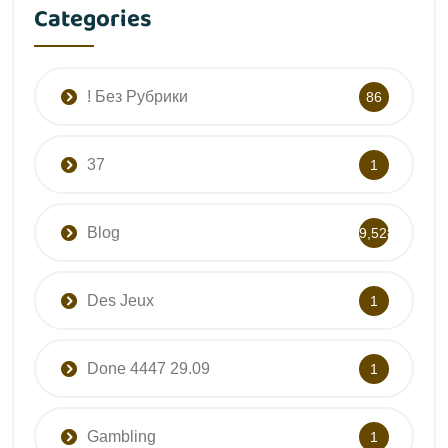
Categories
! Без Рубрики
86
37
1
Blog
9,528
Des Jeux
1
Done 4447 29.09
1
Gambling
1