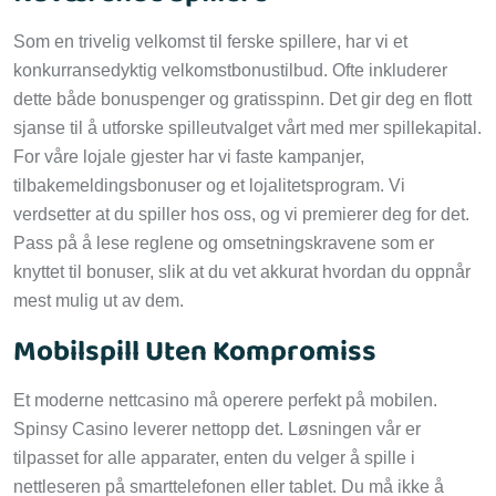
Som en trivelig velkomst til ferske spillere, har vi et
konkurransedyktig velkomstbonustilbud. Ofte inkluderer
dette både bonuspenger og gratisspinn. Det gir deg en flott
sjanse til å utforske spilleutvalget vårt med mer spillekapital.
For våre lojale gjester har vi faste kampanjer,
tilbakemeldingsbonuser og et lojalitetsprogram. Vi
verdsetter at du spiller hos oss, og vi premierer deg for det.
Pass på å lese reglene og omsetningskravene som er
knyttet til bonuser, slik at du vet akkurat hvordan du oppnår
mest mulig ut av dem.
Mobilspill Uten Kompromiss
Et moderne nettcasino må operere perfekt på mobilen.
Spinsy Casino leverer nettopp det. Løsningen vår er
tilpasset for alle apparater, enten du velger å spille i
nettleseren på smarttelefonen eller tablet. Du må ikke å