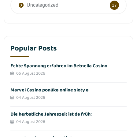
Uncategorized
17
Popular Posts
Echte Spannung erfahren im Betnella Casino
05 August 2026
Marvel Casino ponúka online sloty a
04 August 2026
Die herbstliche Jahreszeit ist da früh:
04 August 2026