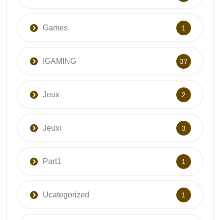
Games
1
IGAMING
37
Jeux
2
Jeuxi
3
Part1
1
Ucategorized
1