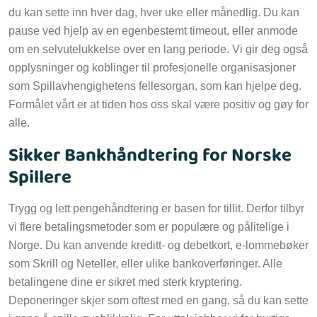
du kan sette inn hver dag, hver uke eller månedlig. Du kan
pause ved hjelp av en egenbestemt timeout, eller anmode
om en selvutelukkelse over en lang periode. Vi gir deg også
opplysninger og koblinger til profesjonelle organisasjoner
som Spillavhengighetens fellesorgan, som kan hjelpe deg.
Formålet vårt er at tiden hos oss skal være positiv og gøy for
alle.
Sikker Bankhåndtering for Norske
Spillere
Trygg og lett pengehåndtering er basen for tillit. Derfor tilbyr
vi flere betalingsmetoder som er populære og pålitelige i
Norge. Du kan anvende kreditt- og debetkort, e-lommebøker
som Skrill og Neteller, eller ulike bankoverføringer. Alle
betalingene dine er sikret med sterk kryptering.
Deponeringer skjer som oftest med en gang, så du kan sette