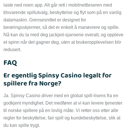
laste ned noen app. Alt går rett i mobilnettleseren med
tilsvarende spillutvalg, beskyttelse og flyt som på en vanlig
datamaskin. Grensesnittet er designet for
berøringsskjermer, så det er enkelt å manøvrere og spille.
Nå kan du ta med deg jackpot-sjansene overalt, og oppleve
et spinn når det gagner deg, uten at brukeropplevelsen blir
redusert.
FAQ
Er egentlig Spinsy Casino legalt for
spillere fra Norge?
Ja. Spinsy Casino driver med en global spill-lisens fra en
godkjent myndighet. Det medfører at vi kan levere tjenester
til norske spillere på en lovlig måte. Vi retter oss etter alle
regler for beskyttelse, fair spill og kundebeskyttelse, slik at
du kan spille trygt.