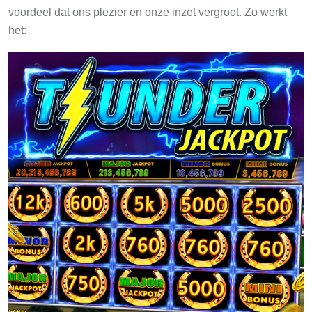
voordeel dat ons plezier en onze inzet vergroot. Zo werkt
het: