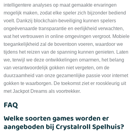
intelligentere analyses op maat gemaakte ervaringen
mogelijk maken, zodat elke speler zich bijzonder bediend
voelt. Dankzij blockchain-beveiliging kunnen spelers
ongeëvenaarde transparantie en eerlijkheid verwachten,
wat het vertrouwen in online omgevingen vergroot. Mobiele
toegankelijkheid zal de boventoon voeren, waardoor we
tijdens het reizen van de spanning kunnen genieten. Laten
we, terwijl we deze ontwikkelingen omarmen, het belang
van verantwoordelijk gokken niet vergeten, om de
duurzaamheid van onze gezamenlijke passie voor internet
gokken te waarborgen. De toekomst ziet er rooskleurig uit
met Jackpot Dreams als voortrekker.
FAQ
Welke soorten games worden er
aangeboden bij Crystalroll Spelhuis?