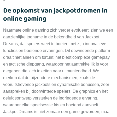
De opkomst van jackpotdromen in
online gaming
Naarmate online gaming zich verder evolueert, zien we een
aanzienlijke toename in de bekendheid van Jackpot
Dreams, dat spelers weet te boeien met zijn innovatieve
functies en boeiende ervaringen. Dit opwindende platform
draait niet alleen om fortuin; het biedt complexe gameplay
en tactische diepgang, waardoor het aantrekkelijk is voor
diegenen die zich inzetten naar uitmuntendheid. We
merken dat de bijzondere mechanismen, zoals de
vooruitstrevende jackpots en dynamische bonussen, zeer
aanspreken bij doorwinterde spelers. De graphics en het
geluidsontwerp versterken de indringende ervaring,
waardoor elke speelsessie fris en boeiend aanvoelt.
Jackpot Dreams is niet zomaar een game geworden, maar