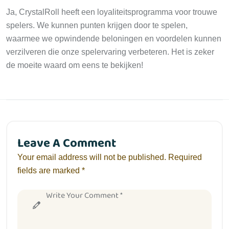
Ja, CrystalRoll heeft een loyaliteitsprogramma voor trouwe
spelers. We kunnen punten krijgen door te spelen,
waarmee we opwindende beloningen en voordelen kunnen
verzilveren die onze spelervaring verbeteren. Het is zeker
de moeite waard om eens te bekijken!
Leave A Comment
Your email address will not be published. Required
fields are marked *