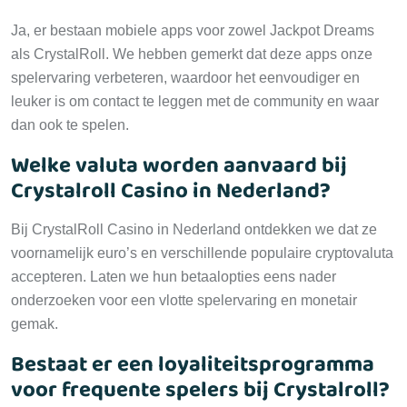
Ja, er bestaan mobiele apps voor zowel Jackpot Dreams
als CrystalRoll. We hebben gemerkt dat deze apps onze
spelervaring verbeteren, waardoor het eenvoudiger en
leuker is om contact te leggen met de community en waar
dan ook te spelen.
Welke valuta worden aanvaard bij
Crystalroll Casino in Nederland?
Bij CrystalRoll Casino in Nederland ontdekken we dat ze
voornamelijk euro’s en verschillende populaire cryptovaluta
accepteren. Laten we hun betaalopties eens nader
onderzoeken voor een vlotte spelervaring en monetair
gemak.
Bestaat er een loyaliteitsprogramma
voor frequente spelers bij Crystalroll?