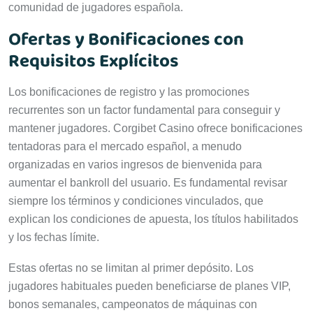
comunidad de jugadores española.
Ofertas y Bonificaciones con
Requisitos Explícitos
Los bonificaciones de registro y las promociones
recurrentes son un factor fundamental para conseguir y
mantener jugadores. Corgibet Casino ofrece bonificaciones
tentadoras para el mercado español, a menudo
organizadas en varios ingresos de bienvenida para
aumentar el bankroll del usuario. Es fundamental revisar
siempre los términos y condiciones vinculados, que
explican los condiciones de apuesta, los títulos habilitados
y los fechas límite.
Estas ofertas no se limitan al primer depósito. Los
jugadores habituales pueden beneficiarse de planes VIP,
bonos semanales, campeonatos de máquinas con