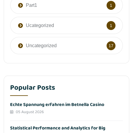
Part1
1
Ucategorized
1
Uncategorized
17
Popular Posts
Echte Spannung erfahren im Betnella Casino
05 August 2026
Statistical Performance and Analytics for Big