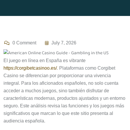
0 Comment
July 7, 2026
El juego en línea en España es vibrante
https://corgibetcasinoo.es/
. Plataformas como Corgibet
Casino se diferencian por proporcionar una vivencia
integral. Para los aficionados españoles, no solo cuenta
acceder a muchos juegos, sino también disfrutar de
características modernas, productos ajustados y un entorno
seguro. Este análisis revisa las funciones y los juegos más
significativos que marcan lo que este sitio presenta al
audiencia española.