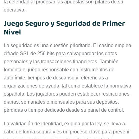
la celeridad al procesar las apuestas son pilares de su
operativa.
Juego Seguro y Seguridad de Primer
Nivel
La seguridad es una cuestión prioritaria. El casino emplea
cifrado SSL de 256 bits para salvaguardar los datos
personales y las transacciones financieras. También
fomenta el juego responsable con instrumentos de
autolímite, tiempos de descanso y referencias a
organizaciones de ayuda, tal como establece la normativa
española. Los jugadores pueden establecer restricciones
diarias, semanales o mensuales para sus depósitos,
pérdidas o tiempo dedicado desde su panel de control.
La validación de identidad, exigida por la ley, se lleva a
cabo de forma segura y es un proceso clave para prevenir