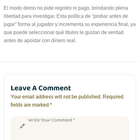
El modo demo no pide registro ni pago, brindando plena
libertad para investigar. Esta política de “probar antes de
jugar” forma al jugador y incrementa su experiencia final, ya
que puede seleccionar qué títulos le gustan de verdad
antes de apostar con dinero real.
Leave A Comment
Your email address will not be published. Required
fields are marked *