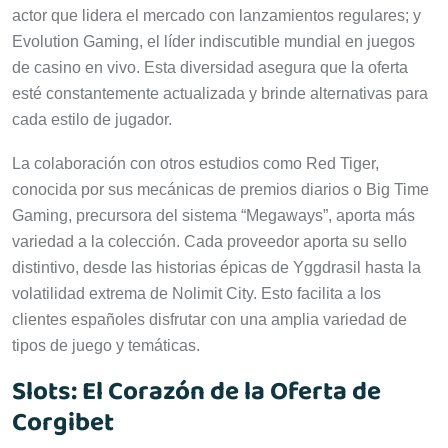
actor que lidera el mercado con lanzamientos regulares; y
Evolution Gaming, el líder indiscutible mundial en juegos
de casino en vivo. Esta diversidad asegura que la oferta
esté constantemente actualizada y brinde alternativas para
cada estilo de jugador.
La colaboración con otros estudios como Red Tiger,
conocida por sus mecánicas de premios diarios o Big Time
Gaming, precursora del sistema “Megaways”, aporta más
variedad a la colección. Cada proveedor aporta su sello
distintivo, desde las historias épicas de Yggdrasil hasta la
volatilidad extrema de Nolimit City. Esto facilita a los
clientes españoles disfrutar con una amplia variedad de
tipos de juego y temáticas.
Slots: El Corazón de la Oferta de
Corgibet