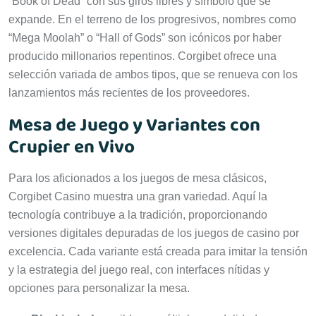
“Book of Dead” con sus giros libres y símbolo que se
expande. En el terreno de los progresivos, nombres como
“Mega Moolah” o “Hall of Gods” son icónicos por haber
producido millonarios repentinos. Corgibet ofrece una
selección variada de ambos tipos, que se renueva con los
lanzamientos más recientes de los proveedores.
Mesa de Juego y Variantes con
Crupier en Vivo
Para los aficionados a los juegos de mesa clásicos,
Corgibet Casino muestra una gran variedad. Aquí la
tecnología contribuye a la tradición, proporcionando
versiones digitales depuradas de los juegos de casino por
excelencia. Cada variante está creada para imitar la tensión
y la estrategia del juego real, con interfaces nítidas y
opciones para personalizar la mesa.