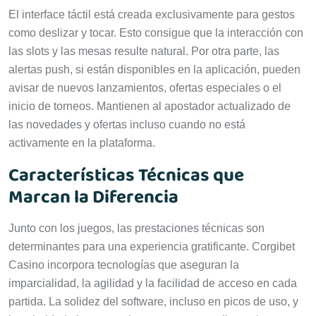
El interface táctil está creada exclusivamente para gestos
como deslizar y tocar. Esto consigue que la interacción con
las slots y las mesas resulte natural. Por otra parte, las
alertas push, si están disponibles en la aplicación, pueden
avisar de nuevos lanzamientos, ofertas especiales o el
inicio de torneos. Mantienen al apostador actualizado de
las novedades y ofertas incluso cuando no está
activamente en la plataforma.
Características Técnicas que
Marcan la Diferencia
Junto con los juegos, las prestaciones técnicas son
determinantes para una experiencia gratificante. Corgibet
Casino incorpora tecnologías que aseguran la
imparcialidad, la agilidad y la facilidad de acceso en cada
partida. La solidez del software, incluso en picos de uso, y