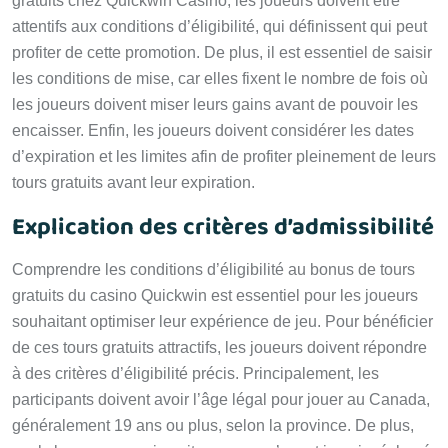
gratuits chez Quickwin Casino, les joueurs doivent être
attentifs aux conditions d’éligibilité, qui définissent qui peut
profiter de cette promotion. De plus, il est essentiel de saisir
les conditions de mise, car elles fixent le nombre de fois où
les joueurs doivent miser leurs gains avant de pouvoir les
encaisser. Enfin, les joueurs doivent considérer les dates
d’expiration et les limites afin de profiter pleinement de leurs
tours gratuits avant leur expiration.
Explication des critères d’admissibilité
Comprendre les conditions d’éligibilité au bonus de tours
gratuits du casino Quickwin est essentiel pour les joueurs
souhaitant optimiser leur expérience de jeu. Pour bénéficier
de ces tours gratuits attractifs, les joueurs doivent répondre
à des critères d’éligibilité précis. Principalement, les
participants doivent avoir l’âge légal pour jouer au Canada,
généralement 19 ans ou plus, selon la province. De plus,