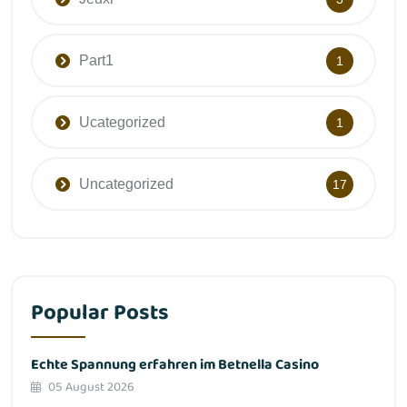
Part1
1
Ucategorized
1
Uncategorized
17
Popular Posts
Echte Spannung erfahren im Betnella Casino
05 August 2026