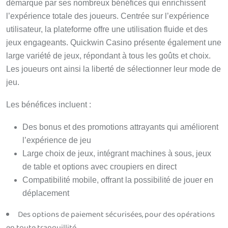
démarque par ses nombreux bénéfices qui enrichissent
l’expérience totale des joueurs. Centrée sur l’expérience
utilisateur, la plateforme offre une utilisation fluide et des
jeux engageants. Quickwin Casino présente également une
large variété de jeux, répondant à tous les goûts et choix.
Les joueurs ont ainsi la liberté de sélectionner leur mode de
jeu.
Les bénéfices incluent :
Des bonus et des promotions attrayants qui améliorent
l’expérience de jeu
Large choix de jeux, intégrant machines à sous, jeux
de table et options avec croupiers en direct
Compatibilité mobile, offrant la possibilité de jouer en
déplacement
Des options de paiement sécurisées, pour des opérations
en toute tranquillité.