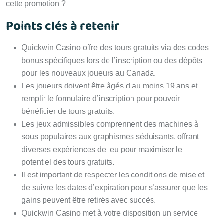
cette promotion ?
Points clés à retenir
Quickwin Casino offre des tours gratuits via des codes
bonus spécifiques lors de l’inscription ou des dépôts
pour les nouveaux joueurs au Canada.
Les joueurs doivent être âgés d’au moins 19 ans et
remplir le formulaire d’inscription pour pouvoir
bénéficier de tours gratuits.
Les jeux admissibles comprennent des machines à
sous populaires aux graphismes séduisants, offrant
diverses expériences de jeu pour maximiser le
potentiel des tours gratuits.
Il est important de respecter les conditions de mise et
de suivre les dates d’expiration pour s’assurer que les
gains peuvent être retirés avec succès.
Quickwin Casino met à votre disposition un service