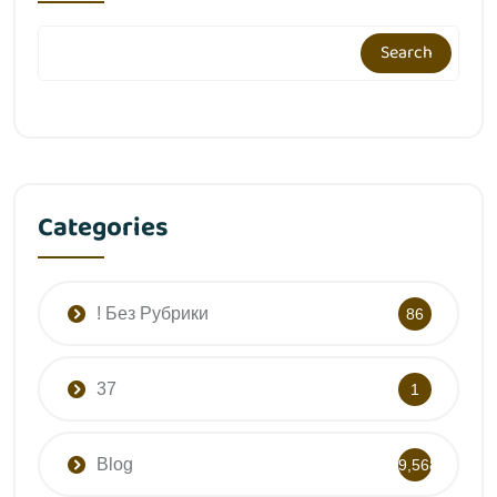
Search
Categories
! Без Рубрики
86
37
1
Blog
9,568