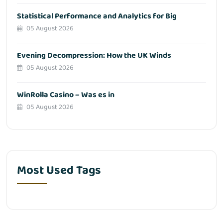
Statistical Performance and Analytics for Big
05 August 2026
Evening Decompression: How the UK Winds
05 August 2026
WinRolla Casino – Was es in
05 August 2026
Most Used Tags