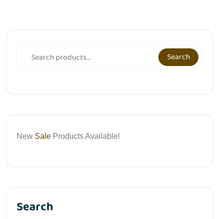
Search
New
Sale
Products Available!
Search