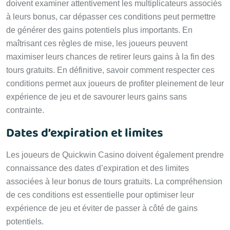
doivent examiner attentivement les multiplicateurs associés
à leurs bonus, car dépasser ces conditions peut permettre
de générer des gains potentiels plus importants. En
maîtrisant ces règles de mise, les joueurs peuvent
maximiser leurs chances de retirer leurs gains à la fin des
tours gratuits. En définitive, savoir comment respecter ces
conditions permet aux joueurs de profiter pleinement de leur
expérience de jeu et de savourer leurs gains sans
contrainte.
Dates d’expiration et limites
Les joueurs de Quickwin Casino doivent également prendre
connaissance des dates d’expiration et des limites
associées à leur bonus de tours gratuits. La compréhension
de ces conditions est essentielle pour optimiser leur
expérience de jeu et éviter de passer à côté de gains
potentiels.