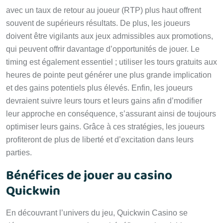
avec un taux de retour au joueur (RTP) plus haut offrent
souvent de supérieurs résultats. De plus, les joueurs
doivent être vigilants aux jeux admissibles aux promotions,
qui peuvent offrir davantage d’opportunités de jouer. Le
timing est également essentiel ; utiliser les tours gratuits aux
heures de pointe peut générer une plus grande implication
et des gains potentiels plus élevés. Enfin, les joueurs
devraient suivre leurs tours et leurs gains afin d’modifier
leur approche en conséquence, s’assurant ainsi de toujours
optimiser leurs gains. Grâce à ces stratégies, les joueurs
profiteront de plus de liberté et d’excitation dans leurs
parties.
Bénéfices de jouer au casino
Quickwin
En découvrant l’univers du jeu, Quickwin Casino se