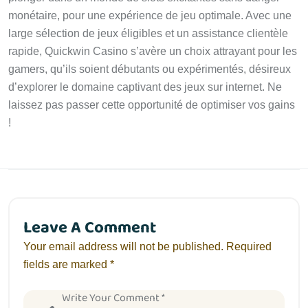
monétaire, pour une expérience de jeu optimale. Avec une
large sélection de jeux éligibles et un assistance clientèle
rapide, Quickwin Casino s’avère un choix attrayant pour les
gamers, qu’ils soient débutants ou expérimentés, désireux
d’explorer le domaine captivant des jeux sur internet. Ne
laissez pas passer cette opportunité de optimiser vos gains
!
Leave A Comment
Your email address will not be published. Required
fields are marked *