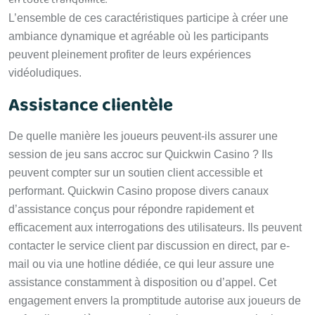
L’ensemble de ces caractéristiques participe à créer une
ambiance dynamique et agréable où les participants
peuvent pleinement profiter de leurs expériences
vidéoludiques.
Assistance clientèle
De quelle manière les joueurs peuvent-ils assurer une
session de jeu sans accroc sur Quickwin Casino ? Ils
peuvent compter sur un soutien client accessible et
performant. Quickwin Casino propose divers canaux
d’assistance conçus pour répondre rapidement et
efficacement aux interrogations des utilisateurs. Ils peuvent
contacter le service client par discussion en direct, par e-
mail ou via une hotline dédiée, ce qui leur assure une
assistance constamment à disposition ou d’appel. Cet
engagement envers la promptitude autorise aux joueurs de