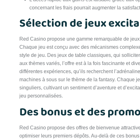
concernant les frais pourrait augmenter la satisfac
Sélection de jeux excit
Red Casino propose une gamme remarquable de jeux, r
Chaque jeu est conçu avec des mécanismes complexes,
style de jeu. Des jeux de table classiques, qui sollici
aux thèmes variés, l’offre est à la fois fascinante et di
différentes expériences, qu’ils recherchent l’adrénal
machines à sous sur le thème de la fantasy. Chaque je
singuliers, cultivant un sentiment d’aventure et d’exci
jeu personnalisées.
Des bonus et des promot
Red Casino propose des offres de bienvenue attractive
optimiser leurs premiers dépôts. Au-delà de ces bonus i