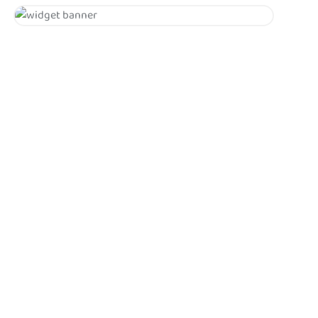
Get 20% Off
Hurry Up