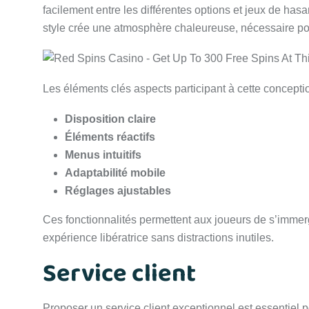
facilement entre les différentes options et jeux de hasa
style crée une atmosphère chaleureuse, nécessaire po
Les éléments clés aspects participant à cette conception
Disposition claire
Éléments réactifs
Menus intuitifs
Adaptabilité mobile
Réglages ajustables
Ces fonctionnalités permettent aux joueurs de s’immerge
expérience libératrice sans distractions inutiles.
Service client
Proposer un service client exceptionnel est essentiel p