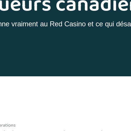
oueurs canadie
nne vraiment au Red Casino et ce qui désa