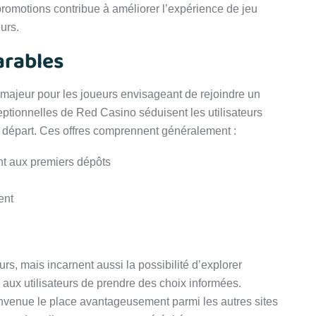
promotions contribue à améliorer l’expérience de jeu
eurs.
arables
t majeur pour les joueurs envisageant de rejoindre un
ptionnelles de Red Casino séduisent les utilisateurs
le départ. Ces offres comprennent généralement :
t aux premiers dépôts
ent
, mais incarnent aussi la possibilité d’explorer
 aux utilisateurs de prendre des choix informées.
nvenue le place avantageusement parmi les autres sites