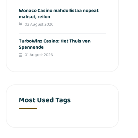
Wonaco Casino mahdollistaa nopeat
maksut, reilun
02 August 2026
TurboWinz Casino: Het Thuis van
Spannende
01 August 2026
Most Used Tags