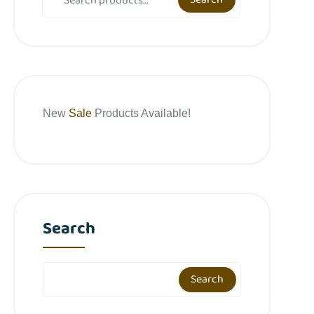
New
Sale
Products Available!
Search
Search