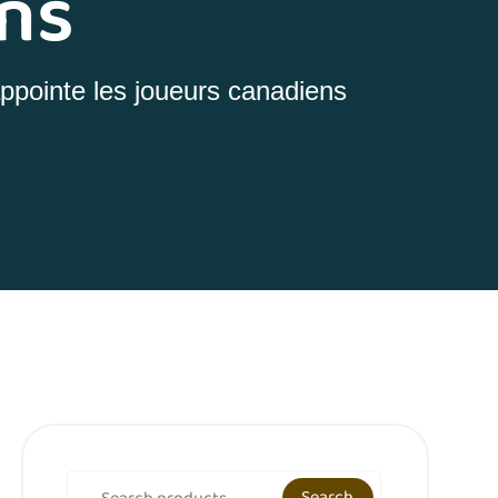
ns
ppointe les joueurs canadiens
Search