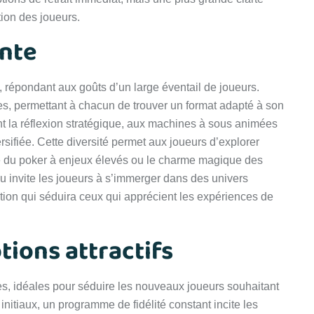
tion des joueurs.
ante
épondant aux goûts d’un large éventail de joueurs.
 permettant à chacun de trouver un format adapté à son
tent la réflexion stratégique, aux machines à sous animées
versifiée. Cette diversité permet aux joueurs d’explorer
ine du poker à enjeux élevés ou le charme magique des
u invite les joueurs à s’immerger dans des univers
tation qui séduira ceux qui apprécient les expériences de
ions attractifs
s, idéales pour séduire les nouveaux joueurs souhaitant
nitiaux, un programme de fidélité constant incite les