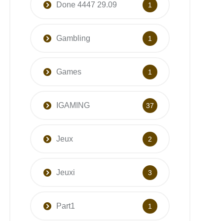
Done 4447 29.09
1
Gambling
1
Games
1
IGAMING
37
Jeux
2
Jeuxi
3
Part1
1