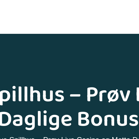
pillhus – Prøv 
Daglige Bonus