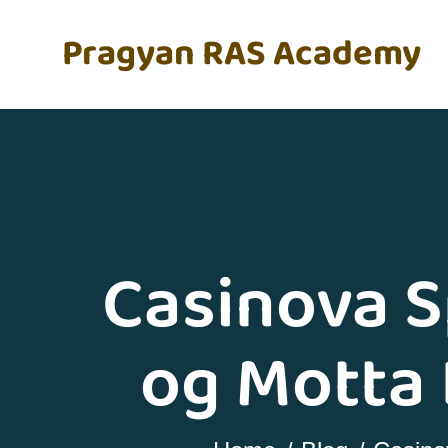
Pragyan RAS Academy
Casinova S
og Motta 