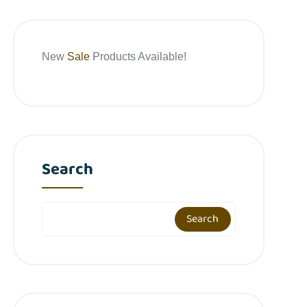
New
Sale
Products Available!
Search
Search