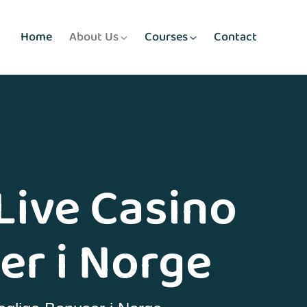
Home
About Us
Courses
Contact
Live Casino
er i Norge