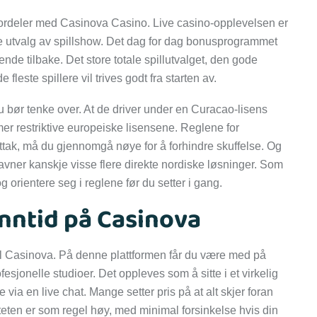
ordeler med Casinova Casino. Live casino-opplevelsen er
e utvalg av spillshow. Det dag for dag bonusprogrammet
ende tilbake. Det store totale spillutvalget, den gode
fleste spillere vil trives godt fra starten av.
u bør tenke over. At de driver under en Curacao-lisens
er restriktive europeiske lisensene. Reglene for
ttak, må du gjennomgå nøye for å forhindre skuffelse. Og
avner kanskje visse flere direkte nordiske løsninger. Som
 orientere seg i reglene før du setter i gang.
nntid på Casinova
til Casinova. På denne plattformen får du være med på
ofesjonelle studioer. Det oppleves som å sitte i et virkelig
a en live chat. Mange setter pris på at alt skjer foran
ten er som regel høy, med minimal forsinkelse hvis din