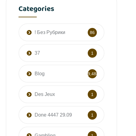
Categories
! Без Рубрики
86
37
1
Blog
9,488
Des Jeux
1
Done 4447 29.09
1
Gambling
1