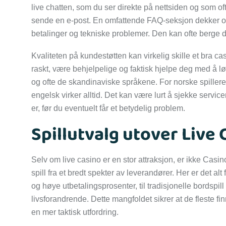
live chatten, som du ser direkte på nettsiden og som o
sende en e-post. En omfattende FAQ-seksjon dekker 
betalinger og tekniske problemer. Den kan ofte berge de
Kvaliteten på kundestøtten kan virkelig skille et bra 
raskt, være behjelpelige og faktisk hjelpe deg med å lø
og ofte de skandinaviske språkene. For norske spillere
engelsk virker alltid. Det kan være lurt å sjekke servic
er, før du eventuelt får et betydelig problem.
Spillutvalg utover Live 
Selv om live casino er en stor attraksjon, er ikke Casino
spill fra et bredt spekter av leverandører. Her er det
og høye utbetalingsprosenter, til tradisjonelle bordspill
livsforandrende. Dette mangfoldet sikrer at de fleste fi
en mer taktisk utfordring.