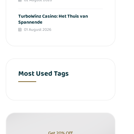
02 August 2026
TurboWinz Casino: Het Thuis van
Spannende
01 August 2026
Most Used Tags
Get 20% Off