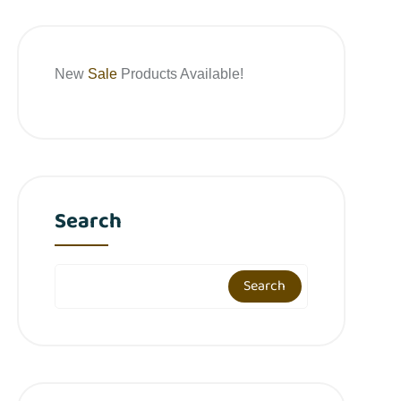
New
Sale
Products Available!
Search
Search