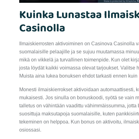
Kuinka Lunastaa Ilmais
Casinolla
Ilmaiskierrosten aktivoiminen on Casinova Casinolla v
suomalaisille pelaajille ja se sujuu muutamassa minuuti
mikä on vikkelä ja turvallinen toimenpide. Kun olet kirj
josta löydät kaikki voimassa olevat tarjoukset. Valitse 
Muista aina lukea bonuksen ehdot tarkasti ennen kuin h
Monesti ilmaiskierrokset aktivoidaan automaattisesti,
mukaisesti. Jos sinulla on bonuskoodi, syötä se vain mä
talletus on vähintään vaadittu vähimmäissumma, jotta
suosittuja maksutapoja suomalaisille, kuten pankkisiirto
tekeminen on helppoa. Kun bonus on aktivoitu, ilmaiski
osiossasi.