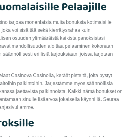
omalaisille Pelaajille
sino tarjoaa monenlaisia muita bonuksia kotimaisille
 joka voi sisältää sekä kierrätysrahaa kuin
alisen osuuden ylimääräistä kaikista panoksistasi
rjoavat mahdollisuuden aloittaa pelaaminen kokonaan
on säännöllisesti erillisiä tarjouksiaan, joissa tarjotaan
at Casinova Casinolla, keräät pisteitä, joita pystyt
a aitoihin palkintoihin. Järjestämme myös säännöllisiä
en kanssa jaettavista palkinnoista. Kaikki nämä bonukset on
ntamaan sinulle lisäarvoa jokaisella käynnillä. Seuraa
anjasivullamme.
roksille