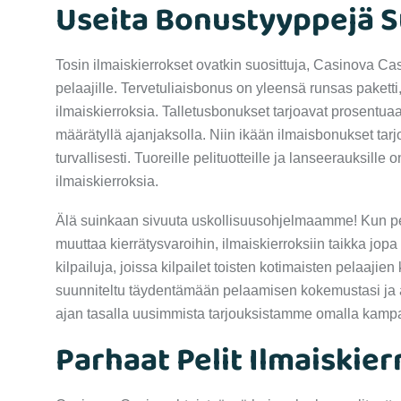
Useita Bonustyyppejä Su
Tosin ilmaiskierrokset ovatkin suosittuja, Casinova Ca
pelaajille. Tervetuliaisbonus on yleensä runsas paketti,
ilmaiskierroksia. Talletusbonukset tarjoavat prosentua
määrätyllä ajanjaksolla. Niin ikään ilmaisbonukset ta
turvallisesti. Tuoreille pelituotteille ja lanseerauksille 
ilmaiskierroksia.
Älä suinkaan sivuuta uskollisuusohjelmaamme! Kun pela
muuttaa kierrätysvaroihin, ilmaiskierroksiin taikka jop
kilpailuja, joissa kilpailet toisten kotimaisten pelaaji
suunniteltu täydentämään pelaamisen kokemustasi ja a
ajan tasalla uusimmista tarjouksistamme omalla kamp
Parhaat Pelit Ilmaiskier