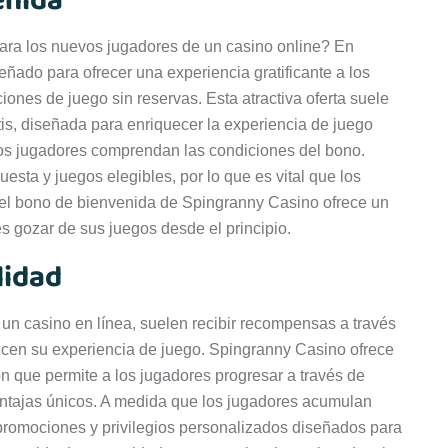
enida
ara los nuevos jugadores de un casino online? En
ñado para ofrecer una experiencia gratificante a los
iones de juego sin reservas. Esta atractiva oferta suele
tis, diseñada para enriquecer la experiencia de juego
los jugadores comprendan las condiciones del bono.
esta y juegos elegibles, por lo que es vital que los
el bono de bienvenida de Spingranny Casino ofrece un
s gozar de sus juegos desde el principio.
lidad
un casino en línea, suelen recibir recompensas a través
ecen su experiencia de juego. Spingranny Casino ofrece
 que permite a los jugadores progresar a través de
ntajas únicos. A medida que los jugadores acumulan
promociones y privilegios personalizados diseñados para