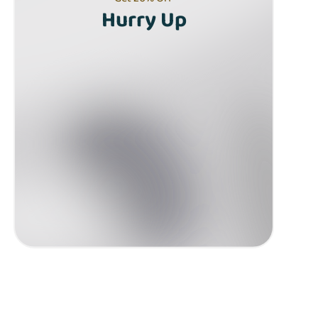
Hurry Up