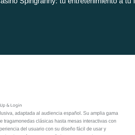
asino Spingranny: tu entretenimiento a tu
lusiva, adaptada al audiencia español. Su amplia gama
 tragamonedas clásicas hasta mesas interactivas con
xperiencia del usuario con su diseño fácil de usar y