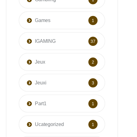
Games
1
IGAMING
37
Jeux
2
Jeuxi
3
Part1
1
Ucategorized
1