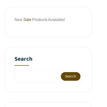
New
Sale
Products Available!
Search
Search