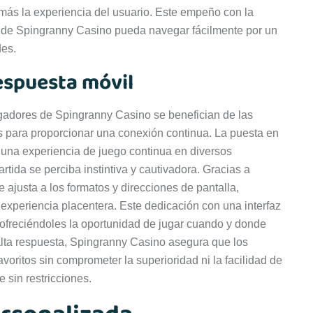
más la experiencia del usuario. Este empeño con la
 de Spingranny Casino pueda navegar fácilmente por un
des.
espuesta móvil
jugadores de Spingranny Casino se benefician de las
 para proporcionar una conexión continua. La puesta en
una experiencia de juego continua en diversos
rtida se perciba instintiva y cautivadora. Gracias a
 ajusta a los formatos y direcciones de pantalla,
xperiencia placentera. Este dedicación con una interfaz
, ofreciéndoles la oportunidad de jugar cuando y donde
 alta respuesta, Spingranny Casino asegura que los
oritos sin comprometer la superioridad ni la facilidad de
 sin restricciones.