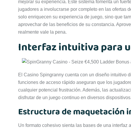
mejorar su experiencia. Este sistema fomenta un fuer
jugadores a involucrarse por completo en las ofertas de
solo enriquecen su experiencia de juego, sino que t
aprovechar de las beneficios de su constancia. Aprov
realmente vale la pena.
Interfaz intuitiva para
El Casino Spingranny cuenta con un diseño intuitivo d
funciones de acceso rápido aseguran que los jugadores
cualquier potencial frustración. Además, las actualiza
disfrutar de un juego continuo en diversos dispositivos
Estructura de maquetación i
Un formato cohesivo sienta las bases de una interfaz