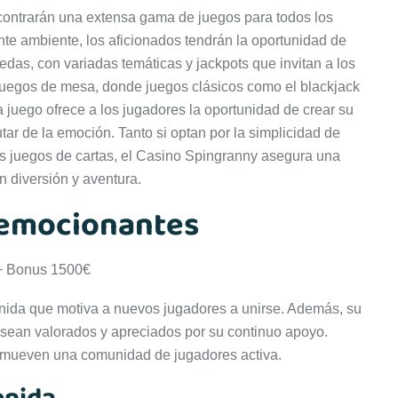
contrarán una extensa gama de juegos para todos los
ante ambiente, los aficionados tendrán la oportunidad de
das, con variadas temáticas y jackpots que invitan a los
s juegos de mesa, donde juegos clásicos como el blackjack
 juego ofrece a los jugadores la oportunidad de crear su
utar de la emoción. Tanto si optan por la simplicidad de
los juegos de cartas, el Casino Spingranny asegura una
 diversión y aventura.
 emocionantes
nida que motiva a nuevos jugadores a unirse. Además, su
s sean valorados y apreciados por su continuo apoyo.
romueven una comunidad de jugadores activa.