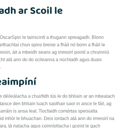
dh ar Scoil le
n OscarSpin le tairiscintí a thugann spreagadh. Bíonn
idearthachtaí chun spins breise a fháil nó bonn a fháil le
eisin, áit a mbeidh seans ag imreoirí pointí a chruinniú
hacht atá ann do do scileanna a nochtadh agus duais
.
eaimpíní
e déileálacha a chuirfidh tús le do bhliain ar an mbealach
isce den bhliain luach saothair saor in aisce le fáil, ag
arráin is ansa leat. Tiocfaidh comórtas speisialta
rgid mhór le bhuachan. Deis iontach atá ann do imreoirí na
ra, tá rialacha agus coinníollacha i gceist le gach