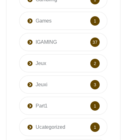
Games
1
IGAMING
37
Jeux
2
Jeuxi
3
Part1
1
Ucategorized
1