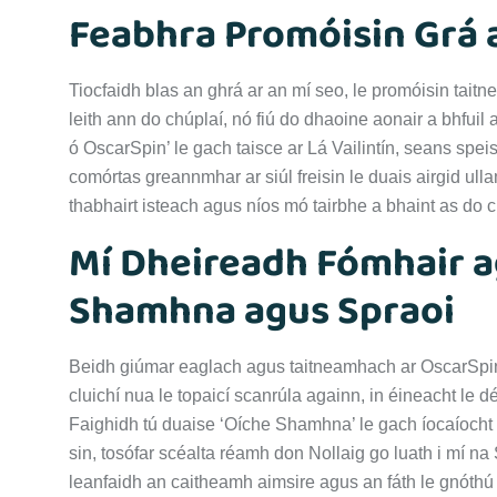
Feabhra Promóisin Grá 
Tiocfaidh blas an ghrá ar an mí seo, le promóisin tait
leith ann do chúplaí, nó fiú do dhaoine aonair a bhfuil
ó OscarSpin’ le gach taisce ar Lá Vailintín, seans speis
comórtas greannmhar ar siúl freisin le duais airgid ul
thabhairt isteach agus níos mó tairbhe a bhaint as do 
Mí Dheireadh Fómhair a
Shamhna agus Spraoi
Beidh giúmar eaglach agus taitneamhach ar OscarSpi
cluichí nua le topaicí scanrúla againn, in éineacht le dé
Faighidh tú duaise ‘Oíche Shamhna’ le gach íocaíocht ar 
sin, tosófar scéalta réamh don Nollaig go luath i mí na
leanfaidh an caitheamh aimsire agus an fáth le gnóthú 