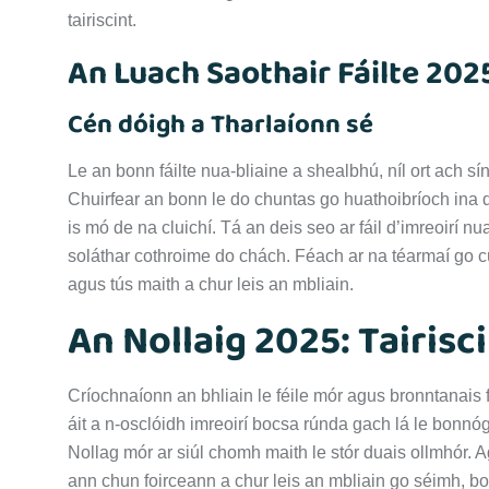
tairiscint.
An Luach Saothair Fáilte 202
Cén dóigh a Tharlaíonn sé
Le an bonn fáilte nua-bliaine a shealbhú, níl ort ach sín
Chuirfear an bonn le do chuntas go huathoibríoch ina d
is mó de na cluichí. Tá an deis seo ar fáil d’imreoirí n
soláthar cothroime do chách. Féach ar na téarmaí go 
agus tús maith a chur leis an mbliain.
An Nollaig 2025: Tairisci
Críochnaíonn an bhliain le féile mór agus bronntanais fh
áit a n-osclóidh imreoirí bocsa rúnda gach lá le bonnóg
Nollag mór ar siúl chomh maith le stór duais ollmhór. Ag
ann chun foirceann a chur leis an mbliain go séimh, 