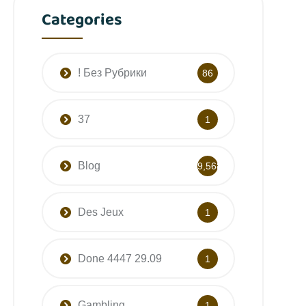
Categories
! Без Рубрики
86
37
1
Blog
9,568
Des Jeux
1
Done 4447 29.09
1
Gambling
1