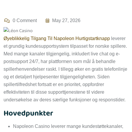
0 Comment
May 27, 2026
Øyeblikkelig Tilgang Til Napoleon Hurtigstartknapp
leverer
et grundig kundesupportsystem tilpasset for norske spillere.
Med mange kanaler tilgjengelig, inkludert live chat og e-
postsupport 24/7, har plattformen som mål å behandle
spillerhenvendelser raskt. I tillegg øker en gratis telefonlinje
og et detaljert hjelpesenter tilgjengeligheten. Siden
spillertilfredshet fortsatt er en prioritet, oppfordrer
effektiviteten til disse supporttjenestene til videre
undersøkelse av deres særlige funksjoner og responstider.
Hovedpunkter
Napoleon Casino leverer mange kundestøttekanaler,