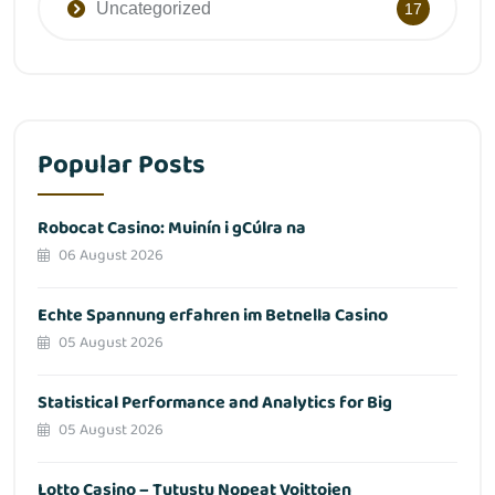
Uncategorized
17
Popular Posts
Robocat Casino: Muinín i gCúlra na
06 August 2026
Echte Spannung erfahren im Betnella Casino
05 August 2026
Statistical Performance and Analytics for Big
05 August 2026
Lotto Casino – Tutustu Nopeat Voittojen