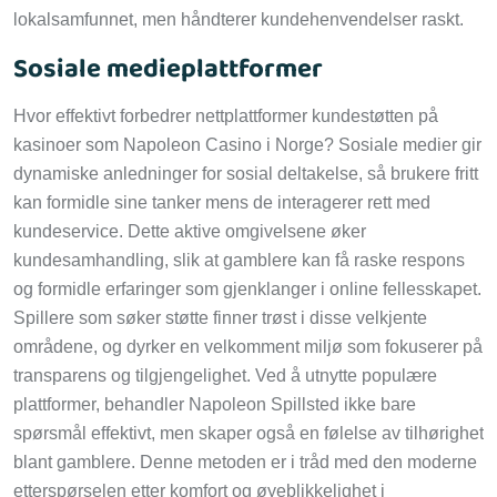
lokalsamfunnet, men håndterer kundehenvendelser raskt.
Sosiale medieplattformer
Hvor effektivt forbedrer nettplattformer kundestøtten på
kasinoer som Napoleon Casino i Norge? Sosiale medier gir
dynamiske anledninger for sosial deltakelse, så brukere fritt
kan formidle sine tanker mens de interagerer rett med
kundeservice. Dette aktive omgivelsene øker
kundesamhandling, slik at gamblere kan få raske respons
og formidle erfaringer som gjenklanger i online fellesskapet.
Spillere som søker støtte finner trøst i disse velkjente
områdene, og dyrker en velkomment miljø som fokuserer på
transparens og tilgjengelighet. Ved å utnytte populære
plattformer, behandler Napoleon Spillsted ikke bare
spørsmål effektivt, men skaper også en følelse av tilhørighet
blant gamblere. Denne metoden er i tråd med den moderne
etterspørselen etter komfort og øyeblikkelighet i