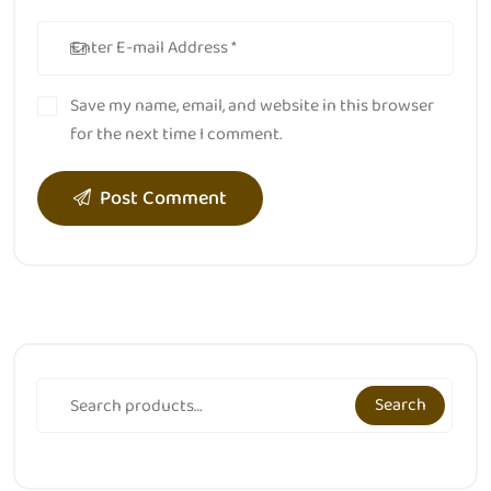
Save my name, email, and website in this browser
for the next time I comment.
Post Comment
Search