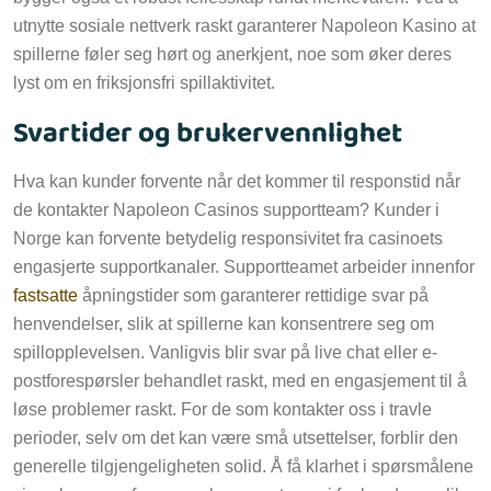
utnytte sosiale nettverk raskt garanterer Napoleon Kasino at
spillerne føler seg hørt og anerkjent, noe som øker deres
lyst om en friksjonsfri spillaktivitet.
Svartider og brukervennlighet
Hva kan kunder forvente når det kommer til responstid når
de kontakter Napoleon Casinos supportteam? Kunder i
Norge kan forvente betydelig responsivitet fra casinoets
engasjerte supportkanaler. Supportteamet arbeider innenfor
fastsatte
åpningstider som garanterer rettidige svar på
henvendelser, slik at spillerne kan konsentrere seg om
spillopplevelsen. Vanligvis blir svar på live chat eller e-
postforespørsler behandlet raskt, med en engasjement til å
løse problemer raskt. For de som kontakter oss i travle
perioder, selv om det kan være små utsettelser, forblir den
generelle tilgjengeligheten solid. Å få klarhet i spørsmålene