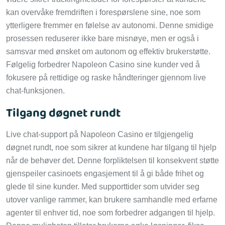
kan overvåke fremdriften i forespørslene sine, noe som
ytterligere fremmer en følelse av autonomi. Denne smidige
prosessen reduserer ikke bare misnøye, men er også i
samsvar med ønsket om autonom og effektiv brukerstøtte.
Følgelig forbedrer Napoleon Casino sine kunder ved å
fokusere på rettidige og raske håndteringer gjennom live
chat-funksjonen.
Tilgang døgnet rundt
Live chat-support på Napoleon Casino er tilgjengelig
døgnet rundt, noe som sikrer at kundene har tilgang til hjelp
når de behøver det. Denne forpliktelsen til konsekvent støtte
gjenspeiler casinoets engasjement til å gi både frihet og
glede til sine kunder. Med supporttider som utvider seg
utover vanlige rammer, kan brukere samhandle med erfarne
agenter til enhver tid, noe som forbedrer adgangen til hjelp.