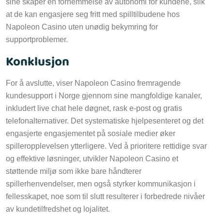
sine skaper en fornemmelse av autonomi for kundene, slik
at de kan engasjere seg fritt med spilltilbudene hos
Napoleon Casino uten unødig bekymring for
supportproblemer.
Konklusjon
For å avslutte, viser Napoleon Casino fremragende
kundesupport i Norge gjennom sine mangfoldige kanaler,
inkludert live chat hele døgnet, rask e-post og gratis
telefonalternativer. Det systematiske hjelpesenteret og det
engasjerte engasjementet på sosiale medier øker
spilleropplevelsen ytterligere. Ved å prioritere rettidige svar
og effektive løsninger, utvikler Napoleon Casino et
støttende miljø som ikke bare håndterer
spillerhenvendelser, men også styrker kommunikasjon i
fellesskapet, noe som til slutt resulterer i forbedrede nivåer
av kundetilfredshet og lojalitet.