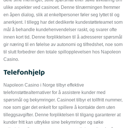
ulike aspekter ved casinoet. Denne tilnærmingen fremmer
en åpen dialog, slik at enkeltpersoner føler seg lyttet til og
anerkjent. I tillegg har det dedikerte kundestøtteteamet som
mål å behandle kundehenvendelser raskt, og svarer ofte
innen kort tid. Denne forpliktelsen til å adresserer spørsmål
gir næring til en følelse av autonomi og tilfredshet, noe som
til slutt forbedrer den totale spillopplevelsen hos Napoleon
Casino.
Telefonhjelp
Napoleon Casino i Norge tilbyr effektive
telefonstøttealternativer for å assistere kunder med
spørsmål og bekymringer. Casinoet tilbyr et tollfritt nummer,
noe som gjør det enkelt for spillere å kontakte dem uten
tilleggsavgifter. Denne forpliktelsen til tilgang garanterer at
kunder fritt kan uttrykke sine bekymringer og søke