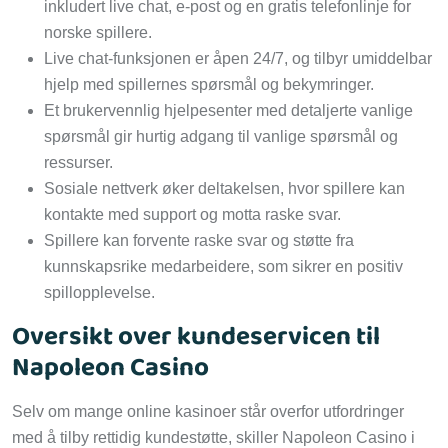
inkludert live chat, e-post og en gratis telefonlinje for
norske spillere.
Live chat-funksjonen er åpen 24/7, og tilbyr umiddelbar
hjelp med spillernes spørsmål og bekymringer.
Et brukervennlig hjelpesenter med detaljerte vanlige
spørsmål gir hurtig adgang til vanlige spørsmål og
ressurser.
Sosiale nettverk øker deltakelsen, hvor spillere kan
kontakte med support og motta raske svar.
Spillere kan forvente raske svar og støtte fra
kunnskapsrike medarbeidere, som sikrer en positiv
spillopplevelse.
Oversikt over kundeservicen til
Napoleon Casino
Selv om mange online kasinoer står overfor utfordringer
med å tilby rettidig kundestøtte, skiller Napoleon Casino i