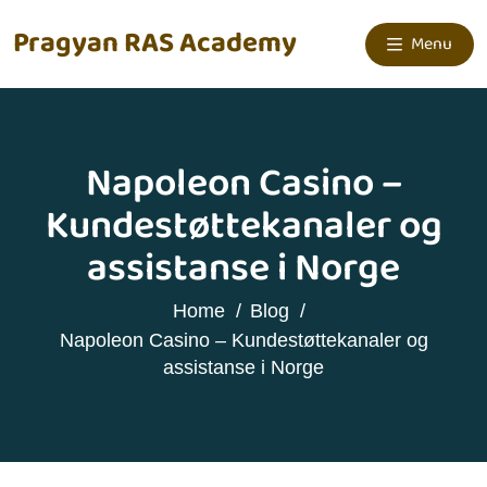
Pragyan RAS Academy
Menu
Napoleon Casino –
Kundestøttekanaler og
assistanse i Norge
Home
Blog
Napoleon Casino – Kundestøttekanaler og
assistanse i Norge