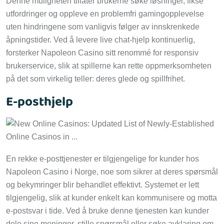
Denne muligheten tillater brukerne søke løsninger, fikse
utfordringer og oppleve en problemfri gamingopplevelse
uten hindringene som vanligvis følger av innskrenkede
åpningstider. Ved å levere live chat-hjelp kontinuerlig,
forsterker Napoleon Casino sitt renommé for responsiv
brukerservice, slik at spillerne kan rette oppmerksomheten
på det som virkelig teller: deres glede og spillfrihet.
E-posthjelp
En rekke e-posttjenester er tilgjengelige for kunder hos
Napoleon Casino i Norge, noe som sikrer at deres spørsmål
og bekymringer blir behandlet effektivt. Systemet er lett
tilgjengelig, slik at kunder enkelt kan kommunisere og motta
e-postsvar i tide. Ved å bruke denne tjenesten kan kunder
dele sine meninger, stille spørsmål eller søke avklaring om