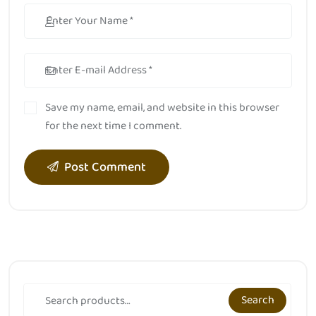
Save my name, email, and website in this browser
for the next time I comment.
Post Comment
Search