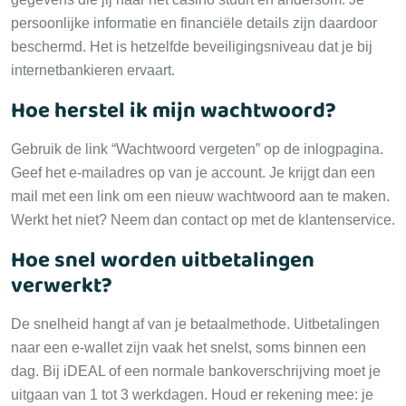
persoonlijke informatie en financiële details zijn daardoor
beschermd. Het is hetzelfde beveiligingsniveau dat je bij
internetbankieren ervaart.
Hoe herstel ik mijn wachtwoord?
Gebruik de link “Wachtwoord vergeten” op de inlogpagina.
Geef het e-mailadres op van je account. Je krijgt dan een
mail met een link om een nieuw wachtwoord aan te maken.
Werkt het niet? Neem dan contact op met de klantenservice.
Hoe snel worden uitbetalingen
verwerkt?
De snelheid hangt af van je betaalmethode. Uitbetalingen
naar een e-wallet zijn vaak het snelst, soms binnen een
dag. Bij iDEAL of een normale bankoverschrijving moet je
uitgaan van 1 tot 3 werkdagen. Houd er rekening mee: je