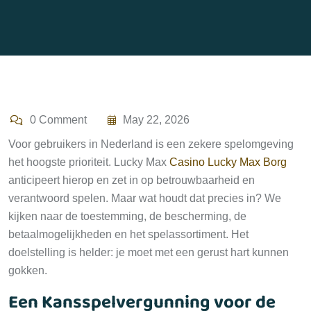
0 Comment
May 22, 2026
Voor gebruikers in Nederland is een zekere spelomgeving
het hoogste prioriteit. Lucky Max
Casino Lucky Max Borg
anticipeert hierop en zet in op betrouwbaarheid en
verantwoord spelen. Maar wat houdt dat precies in? We
kijken naar de toestemming, de bescherming, de
betaalmogelijkheden en het spelassortiment. Het
doelstelling is helder: je moet met een gerust hart kunnen
gokken.
Een Kansspelvergunning voor de