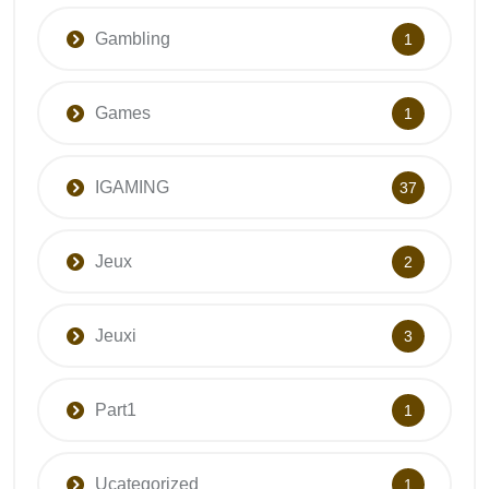
Gambling
1
Games
1
IGAMING
37
Jeux
2
Jeuxi
3
Part1
1
Ucategorized
1