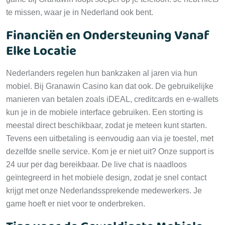
te missen, waar je in Nederland ook bent.
Financiën en Ondersteuning Vanaf
Elke Locatie
Nederlanders regelen hun bankzaken al jaren via hun
mobiel. Bij Granawin Casino kan dat ook. De gebruikelijke
manieren van betalen zoals iDEAL, creditcards en e-wallets
kun je in de mobiele interface gebruiken. Een storting is
meestal direct beschikbaar, zodat je meteen kunt starten.
Tevens een uitbetaling is eenvoudig aan via je toestel, met
dezelfde snelle service. Kom je er niet uit? Onze support is
24 uur per dag bereikbaar. De live chat is naadloos
geïntegreerd in het mobiele design, zodat je snel contact
krijgt met onze Nederlandssprekende medewerkers. Je
game hoeft er niet voor te onderbreken.