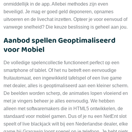
onmiddellijk in de app. Allebei methodes zijn even
beveiligd. Je mag er goed geld deponeren, opnames
uitvoeren en de livechat inzetten. Opteer je voor eenvoud of
vanwege snelheid? Die keuze beslissing is geheel aan jou.
Aanbod spellen Geoptimaliseerd
voor Mobiel
De volledige spelencollectie functioneert perfect op een
smartphone of tablet. Of het nu betreft een eenvoudige
fruitautomaat, een ingewikkeld tafelspel of een live game
met dealer, alles is geoptimaliseerd aan een kleiner scherm.
De beelden worden scherp, de animaties lopen vloeiend en
met je vingers beheer je alles eenvoudig. We hebben
alleen met softwaremakers die in HTML5 ontwikkelen, de
standaard voor mobiel gamen. Dus of je nu een NetEnt slot
speelt of live blackjack wilt bij een Nederlandse dealer, elke
game bij Granawin loopt soepel op je telefoon. Je hebt niets