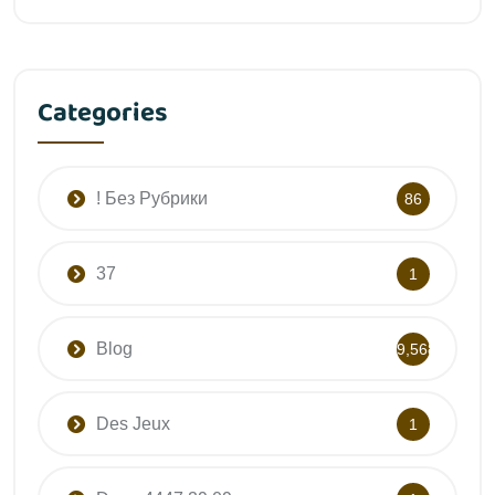
Categories
! Без Рубрики
86
37
1
Blog
9,568
Des Jeux
1