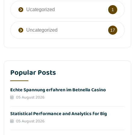
Ucategorized
1
Uncategorized
17
Popular Posts
Echte Spannung erfahren im Betnella Casino
05 August 2026
Statistical Performance and Analytics for Big
05 August 2026