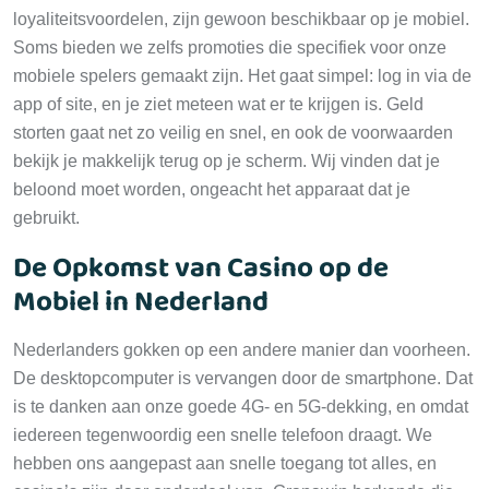
loyaliteitsvoordelen, zijn gewoon beschikbaar op je mobiel.
Soms bieden we zelfs promoties die specifiek voor onze
mobiele spelers gemaakt zijn. Het gaat simpel: log in via de
app of site, en je ziet meteen wat er te krijgen is. Geld
storten gaat net zo veilig en snel, en ook de voorwaarden
bekijk je makkelijk terug op je scherm. Wij vinden dat je
beloond moet worden, ongeacht het apparaat dat je
gebruikt.
De Opkomst van Casino op de
Mobiel in Nederland
Nederlanders gokken op een andere manier dan voorheen.
De desktopcomputer is vervangen door de smartphone. Dat
is te danken aan onze goede 4G- en 5G-dekking, en omdat
iedereen tegenwoordig een snelle telefoon draagt. We
hebben ons aangepast aan snelle toegang tot alles, en