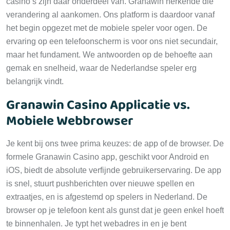
casino’s zijn daar onderdeel van. Granawin herkende die
verandering al aankomen. Ons platform is daardoor vanaf
het begin opgezet met de mobiele speler voor ogen. De
ervaring op een telefoonscherm is voor ons niet secundair,
maar het fundament. We antwoorden op de behoefte aan
gemak en snelheid, waar de Nederlandse speler erg
belangrijk vindt.
Granawin Casino Applicatie vs.
Mobiele Webbrowser
Je kent bij ons twee prima keuzes: de app of de browser. De
formele Granawin Casino app, geschikt voor Android en
iOS, biedt de absolute verfijnde gebruikerservaring. De app
is snel, stuurt pushberichten over nieuwe spellen en
extraatjes, en is afgestemd op spelers in Nederland. De
browser op je telefoon kent als gunst dat je geen enkel hoeft
te binnenhalen. Je typt het webadres in en je bent