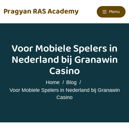
Pragyan RAS Academy
Menu
Voor Mobiele Spelers in
Nederland bij Granawin
Casino
Home
Blog
Voor Mobiele Spelers in Nederland bij Granawin
Casino