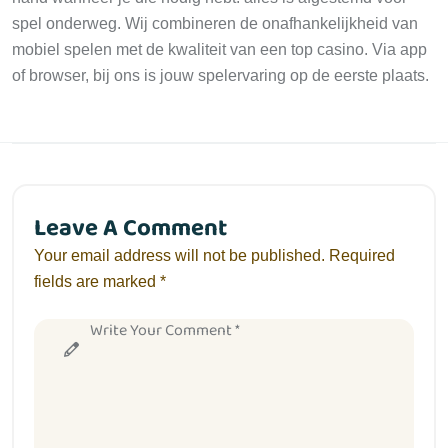
spel onderweg. Wij combineren de onafhankelijkheid van
mobiel spelen met de kwaliteit van een top casino. Via app
of browser, bij ons is jouw spelervaring op de eerste plaats.
Leave A Comment
Your email address will not be published. Required
fields are marked *