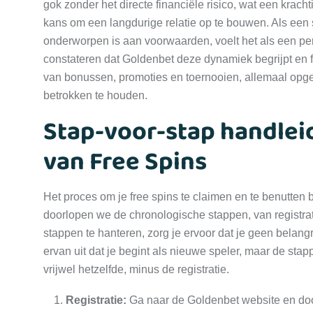
gok zonder het directe financiële risico, wat een krach
kans om een langdurige relatie op te bouwen. Als een sp
onderworpen is aan voorwaarden, voelt het als een pers
constateren dat Goldenbet deze dynamiek begrijpt en 
van bonussen, promoties en toernooien, allemaal opge
betrokken te houden.
Stap-voor-stap handlei
van Free Spins
Het proces om je free spins te claimen en te benutten 
doorlopen we de chronologische stappen, van registrati
stappen te hanteren, zorg je ervoor dat je geen belang
ervan uit dat je begint als nieuwe speler, maar de sta
vrijwel hetzelfde, minus de registratie.
Registratie:
Ga naar de Goldenbet website en doo