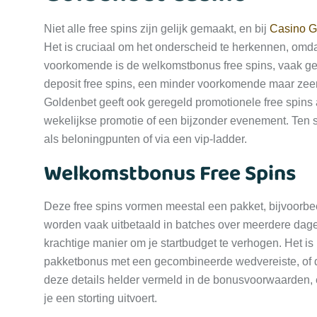
Niet alle free spins zijn gelijk gemaakt, en bij
Casino G
Het is cruciaal om het onderscheid te herkennen, omda
voorkomende is de welkomstbonus free spins, vaak geko
deposit free spins, een minder voorkomende maar zeer
Goldenbet geeft ook geregeld promotionele free spins
wekelijkse promotie of een bijzonder evenement. Ten s
als beloningpunten of via een vip-ladder.
Welkomstbonus Free Spins
Deze free spins vormen meestal een pakket, bijvoorbee
worden vaak uitbetaald in batches over meerdere dagen 
krachtige manier om je startbudget te verhogen. Het is 
pakketbonus met een gecombineerde wedvereiste, of 
deze details helder vermeld in de bonusvoorwaarden, en
je een storting uitvoert.