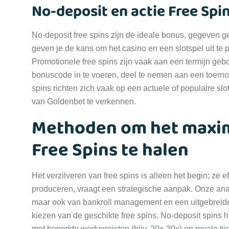
No-deposit en actie Free Spi
No-deposit free spins zijn de ideale bonus, gegeven
geven je de kans om het casino en een slotspel uit te 
Promotionele free spins zijn vaak aan een termijn g
bonuscode in te voeren, deel te nemen aan een toerno
spins richten zich vaak op een actuele of populaire sl
van Goldenbet te verkennen.
Methoden om het maxima
Free Spins te halen
Het verzilveren van free spins is alleen het begin; ze 
produceren, vraagt een strategische aanpak. Onze anal
maar ook van bankroll management en een uitgebreide k
kiezen van de geschikte free spins. No-deposit spins h
met beperkte wedvereisten (bijv. 20x-30x) en royale ti