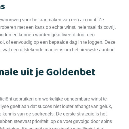
ns
 gewoonweg voor het aanmaken van een account. Ze
proberen met een kans op echte winst, helemaal risicovrij.
ebonden en kunnen worden geactiveerd door een
oi, of eenvoudig op een bepaalde dag in te loggen. Deze
ot, wat een uitstekende manier is om het nieuwste aanbod
le uit je Goldenbet
efficiënt gebruiken om werkelijke opneembare winst te
yse geeft aan dat succes niet louter afhangt van geluk,
ennis van de spelregels. De eerste strategie is het
ebben steevast prioriteit, op de voet gevolgd door spins
jdslimieten. Spins met een maximale winstlimiet zijn