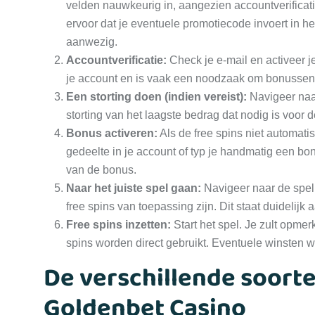
velden nauwkeurig in, aangezien accountverificati
ervoor dat je eventuele promotiecode invoert in het
aanwezig.
Accountverificatie:
Check je e-mail en activeer j
je account en is vaak een noodzaak om bonussen 
Een storting doen (indien vereist):
Navigeer naar
storting van het laagste bedrag dat nodig is voor 
Bonus activeren:
Als de free spins niet automati
gedeelte in je account of typ je handmatig een 
van de bonus.
Naar het juiste spel gaan:
Navigeer naar de spel
free spins van toepassing zijn. Dit staat duideli
Free spins inzetten:
Start het spel. Je zult opmerk
spins worden direct gebruikt. Eventuele winsten 
De verschillende soorte
Goldenbet Casino