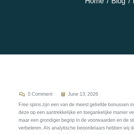
Home
Blog
0 Comment
June 13, 2026
Free spins zijn een van de meest geliefde bonussen i
deze op een aantrekkelijke en toegankelijke manier vers
maar een grondiger begrip in de voorwaarden en de str
verbeteren. Als analytische beoordelaars hebben wij