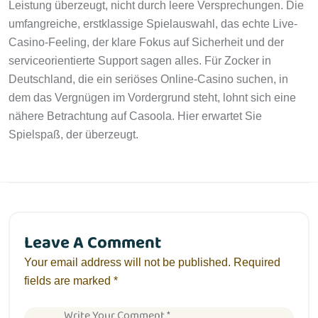
Leistung überzeugt, nicht durch leere Versprechungen. Die
umfangreiche, erstklassige Spielauswahl, das echte Live-
Casino-Feeling, der klare Fokus auf Sicherheit und der
serviceorientierte Support sagen alles. Für Zocker in
Deutschland, die ein seriöses Online-Casino suchen, in
dem das Vergnügen im Vordergrund steht, lohnt sich eine
nähere Betrachtung auf Casoola. Hier erwartet Sie
Spielspaß, der überzeugt.
Leave A Comment
Your email address will not be published. Required
fields are marked *