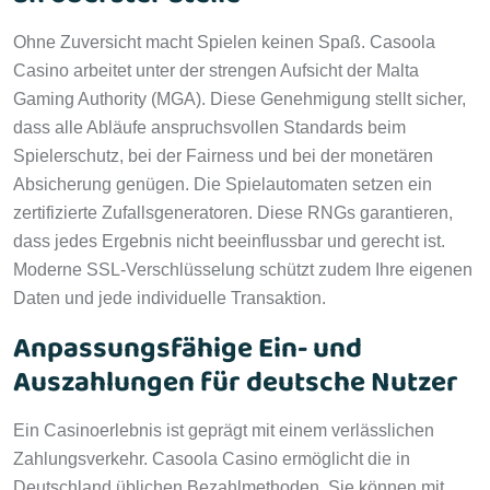
Ohne Zuversicht macht Spielen keinen Spaß. Casoola
Casino arbeitet unter der strengen Aufsicht der Malta
Gaming Authority (MGA). Diese Genehmigung stellt sicher,
dass alle Abläufe anspruchsvollen Standards beim
Spielerschutz, bei der Fairness und bei der monetären
Absicherung genügen. Die Spielautomaten setzen ein
zertifizierte Zufallsgeneratoren. Diese RNGs garantieren,
dass jedes Ergebnis nicht beeinflussbar und gerecht ist.
Moderne SSL-Verschlüsselung schützt zudem Ihre eigenen
Daten und jede individuelle Transaktion.
Anpassungsfähige Ein- und
Auszahlungen für deutsche Nutzer
Ein Casinoerlebnis ist geprägt mit einem verlässlichen
Zahlungsverkehr. Casoola Casino ermöglicht die in
Deutschland üblichen Bezahlmethoden. Sie können mit