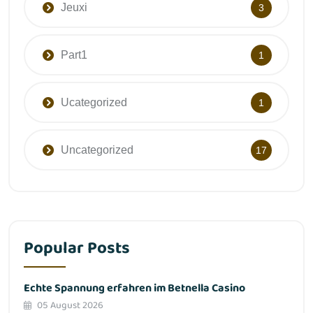
Jeuxi
3
Part1
1
Ucategorized
1
Uncategorized
17
Popular Posts
Echte Spannung erfahren im Betnella Casino
05 August 2026