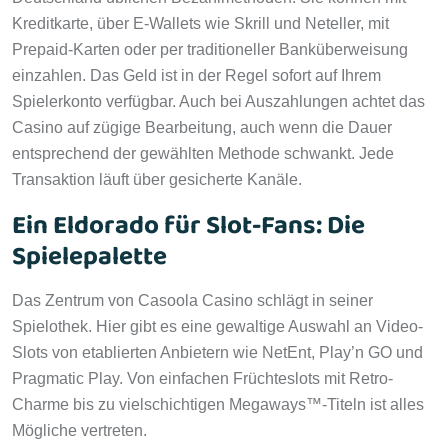
Kreditkarte, über E-Wallets wie Skrill und Neteller, mit
Prepaid-Karten oder per traditioneller Banküberweisung
einzahlen. Das Geld ist in der Regel sofort auf Ihrem
Spielerkonto verfügbar. Auch bei Auszahlungen achtet das
Casino auf zügige Bearbeitung, auch wenn die Dauer
entsprechend der gewählten Methode schwankt. Jede
Transaktion läuft über gesicherte Kanäle.
Ein Eldorado für Slot-Fans: Die
Spielepalette
Das Zentrum von Casoola Casino schlägt in seiner
Spielothek. Hier gibt es eine gewaltige Auswahl an Video-
Slots von etablierten Anbietern wie NetEnt, Play’n GO und
Pragmatic Play. Von einfachen Früchteslots mit Retro-
Charme bis zu vielschichtigen Megaways™-Titeln ist alles
Mögliche vertreten.