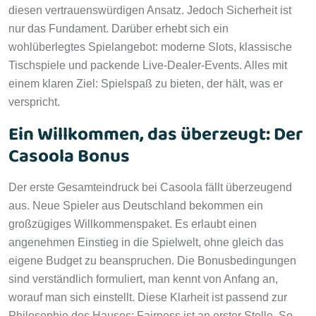
diesen vertrauenswürdigen Ansatz. Jedoch Sicherheit ist
nur das Fundament. Darüber erhebt sich ein
wohlüberlegtes Spielangebot: moderne Slots, klassische
Tischspiele und packende Live-Dealer-Events. Alles mit
einem klaren Ziel: Spielspaß zu bieten, der hält, was er
verspricht.
Ein Willkommen, das überzeugt: Der
Casoola Bonus
Der erste Gesamteindruck bei Casoola fällt überzeugend
aus. Neue Spieler aus Deutschland bekommen ein
großzügiges Willkommenspaket. Es erlaubt einen
angenehmen Einstieg in die Spielwelt, ohne gleich das
eigene Budget zu beanspruchen. Die Bonusbedingungen
sind verständlich formuliert, man kennt von Anfang an,
worauf man sich einstellt. Diese Klarheit ist passend zur
Philosophie des Hauses: Fairness ist an erster Stelle. So