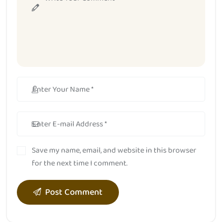
Save my name, email, and website in this browser
for the next time I comment.
Post Comment