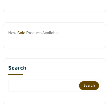
New
Sale
Products Available!
Search
Search