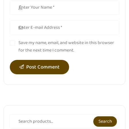
Save my name, email, and website in this browser
for the next time I comment.
Post Comment
Search