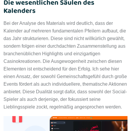
Die wesentlichen Säulen des
Kalenders
Bei der Analyse des Materials wird deutlich, dass der
Kalender auf mehreren fundamentalen Pfeilern aufbaut, die
das Jahr strukturieren. Diese sind nicht willkürlich gewählt,
sondern folgen einer durchdachten Zusammenstellung aus
branchenüblichen Highlights und einzigartigen
Casinokreationen. Die Ausgewogenheit zwischen diesen
Elementen ist entscheidend für den Erfolg. Ich sehe hier
einen Ansatz, der sowohl Gemeinschaftsgefühl durch große
Events fördert als auch individuellere, thematische Aktionen
anbietet. Diese Dualität sorgt dafür, dass sowohl der Social-
Spieler als auch derjenige, der fokussiert seine
Lieblingsspiele zockt, regelmäßig angesprochen werden.