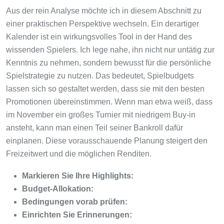
Aus der rein Analyse möchte ich in diesem Abschnitt zu
einer praktischen Perspektive wechseln. Ein derartiger
Kalender ist ein wirkungsvolles Tool in der Hand des
wissenden Spielers. Ich lege nahe, ihn nicht nur untätig zur
Kenntnis zu nehmen, sondern bewusst für die persönliche
Spielstrategie zu nutzen. Das bedeutet, Spielbudgets
lassen sich so gestaltet werden, dass sie mit den besten
Promotionen übereinstimmen. Wenn man etwa weiß, dass
im November ein großes Turnier mit niedrigem Buy-in
ansteht, kann man einen Teil seiner Bankroll dafür
einplanen. Diese vorausschauende Planung steigert den
Freizeitwert und die möglichen Renditen.
Markieren Sie Ihre Highlights:
Budget-Allokation:
Bedingungen vorab prüfen:
Einrichten Sie Erinnerungen: