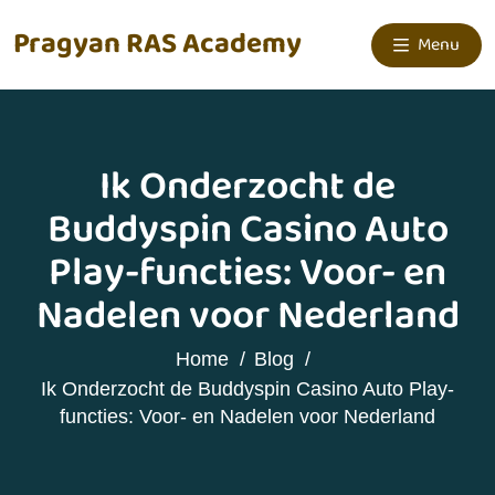
Pragyan RAS Academy
Menu
Ik Onderzocht de
Buddyspin Casino Auto
Play-functies: Voor- en
Nadelen voor Nederland
Home
Blog
Ik Onderzocht de Buddyspin Casino Auto Play-
functies: Voor- en Nadelen voor Nederland