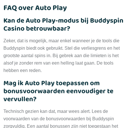
FAQ over Auto Play
Kan de Auto Play-modus bij Buddyspin
Casino betrouwbaar?
Zeker, dat is mogelijk, maar enkel wanneer je de tools die
Buddyspin biedt ook gebruikt. Stel die verliesgrens en het
grootste aantal spins in. Bij gebrek aan die limieten is het
alsof je zonder rem van een helling laat gaan. De tools
hebben een reden.
Mag ik Auto Play toepassen om
bonusvoorwaarden eenvoudiger te
vervullen?
Technisch gezien kan dat, maar wees alert. Lees de
voorwaarden van de bonusvoorwaarden bij Buddyspin
zorgvuldig. Een aantal bonussen zijn niet toegestaan het