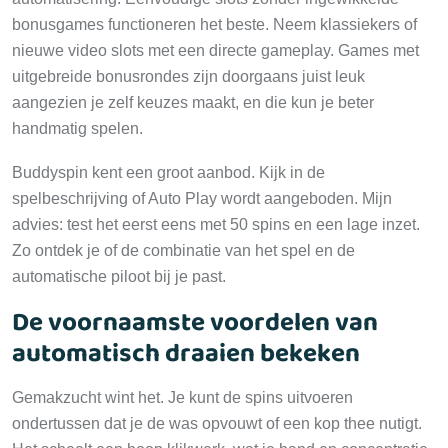
bonusgames functioneren het beste. Neem klassiekers of
nieuwe video slots met een directe gameplay. Games met
uitgebreide bonusrondes zijn doorgaans juist leuk
aangezien je zelf keuzes maakt, en die kun je beter
handmatig spelen.
Buddyspin kent een groot aanbod. Kijk in de
spelbeschrijving of Auto Play wordt aangeboden. Mijn
advies: test het eerst eens met 50 spins en een lage inzet.
Zo ontdek je of de combinatie van het spel en de
automatische piloot bij je past.
De voornaamste voordelen van
automatisch draaien bekeken
Gemakzucht wint het. Je kunt de spins uitvoeren
ondertussen dat je de was opvouwt of een kop thee nutigt.