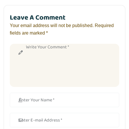
Leave A Comment
Your email address will not be published. Required
fields are marked *