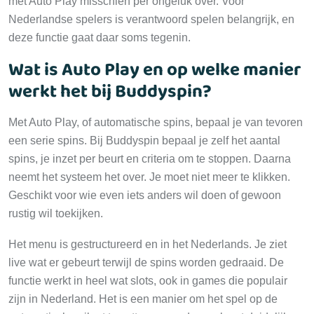
met Auto Play misschien per ongeluk over. Voor
Nederlandse spelers is verantwoord spelen belangrijk, en
deze functie gaat daar soms tegenin.
Wat is Auto Play en op welke manier
werkt het bij Buddyspin?
Met Auto Play, of automatische spins, bepaal je van tevoren
een serie spins. Bij Buddyspin bepaal je zelf het aantal
spins, je inzet per beurt en criteria om te stoppen. Daarna
neemt het systeem het over. Je moet niet meer te klikken.
Geschikt voor wie even iets anders wil doen of gewoon
rustig wil toekijken.
Het menu is gestructureerd en in het Nederlands. Je ziet
live wat er gebeurt terwijl de spins worden gedraaid. De
functie werkt in heel wat slots, ook in games die populair
zijn in Nederland. Het is een manier om het spel op de