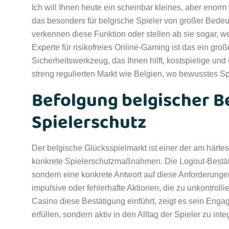
Ich will Ihnen heute ein scheinbar kleines, aber enor
das besonders für belgische Spieler von großer Bedeutu
verkennen diese Funktion oder stellen ab sie sogar, we
Experte für risikofreies Online-Gaming ist das ein groß
Sicherheitswerkzeug, das Ihnen hilft, kostspielige und
streng regulierten Markt wie Belgien, wo bewusstes Spi
Befolgung belgischer 
Spielerschutz
Der belgische Glücksspielmarkt ist einer der am härtes
konkrete Spielerschutzmaßnahmen. Die Logout-Bestätig
sondern eine konkrete Antwort auf diese Anforderung
impulsive oder fehlerhafte Aktionen, die zu unkontroll
Casino diese Bestätigung einführt, zeigt es sein Enga
erfüllen, sondern aktiv in den Alltag der Spieler zu int