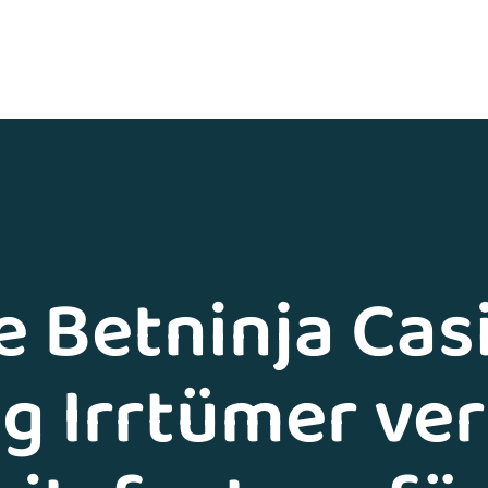
e Betninja Cas
g Irrtümer ver