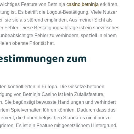
m wichtiges Feature von Betninja
casino betninja
erklären,
ng ist. Es betrifft die Logout-Bestätigung. Viele Nutzer
il sie sie als störend empfinden. Aus meiner Sicht als
er Fehler. Diese Bestätigungsabfrage ist ein spezifisches
 unbeabsichtigte Fehler zu verhindern, speziell in einem
elen oberste Priorität hat.
Bestimmungen zum
ten kontrollierten in Europa. Die Gesetze betonen
ung von Betninja Casino ist kein Zufallsfeature,
en. Sie begünstigt bewusste Handlungen und verhindert
iertem Spielverhalten führen könnten. Dadurch dass das
gement, die hohen belgischen Standards nicht nur zu
egrieren. Es ist ein Feature mit gesetzlichem Hintergrund.