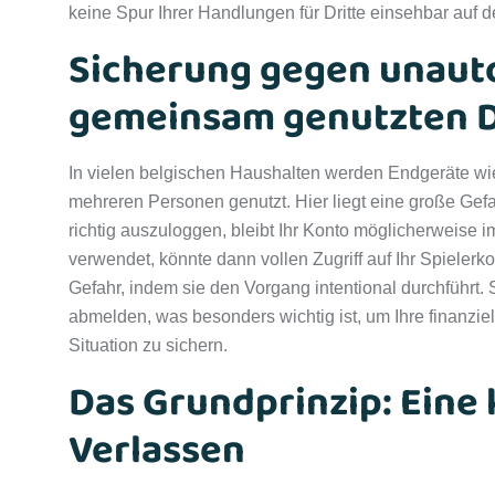
keine Spur Ihrer Handlungen für Dritte einsehbar auf d
Sicherung gegen unauto
gemeinsam genutzten D
In vielen belgischen Haushalten werden Endgeräte w
mehreren Personen genutzt. Hier liegt eine große Gef
richtig auszuloggen, bleibt Ihr Konto möglicherweise i
verwendet, könnte dann vollen Zugriff auf Ihr Spielerk
Gefahr, indem sie den Vorgang intentional durchführt. 
abmelden, was besonders wichtig ist, um Ihre finanziel
Situation zu sichern.
Das Grundprinzip: Eine
Verlassen