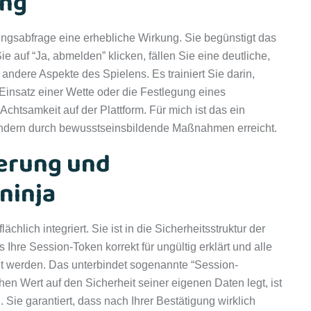
ung
ungsabfrage eine erhebliche Wirkung. Sie begünstigt das
e auf “Ja, abmelden” klicken, fällen Sie eine deutliche,
andere Aspekte des Spielens. Es trainiert Sie darin,
 Einsatz einer Wette oder die Festlegung eines
 Achtsamkeit auf der Plattform. Für mich ist das ein
 sondern durch bewusstseinsbildende Maßnahmen erreicht.
erung und
ninja
chlich integriert. Sie ist in die Sicherheitsstruktur der
 Ihre Session-Token korrekt für ungültig erklärt und alle
nt werden. Das unterbindet sogenannte “Session-
hen Wert auf den Sicherheit seiner eigenen Daten legt, ist
 Sie garantiert, dass nach Ihrer Bestätigung wirklich