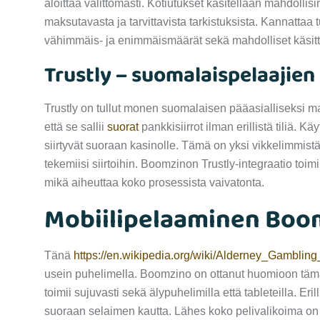
aloittaa välittömästi. Kotiutukset käsitellään mahdoll
maksutavasta ja tarvittavista tarkistuksista. Kannattaa 
vähimmäis- ja enimmäismäärät sekä mahdolliset käsitt
Trustly – suomalaispelaajien
Trustly on tullut monen suomalaisen pääasialliseksi m
että se sallii
suorat
pankkisiirrot ilman erillistä tiliä. K
siirtyvät suoraan kasinolle. Tämä on yksi vikkelimmist
tekemiisi siirtoihin. Boomzinon Trustly-integraatio toimi
mikä aiheuttaa koko prosessista vaivatonta.
Mobiilipelaaminen Boom
Tänä
https://en.wikipedia.org/wiki/Alderney_Gambli
usein puhelimella. Boomzino on ottanut huomioon tämä
toimii sujuvasti sekä älypuhelimilla että tableteilla. Er
suoraan selaimen kautta. Lähes koko pelivalikoima on s