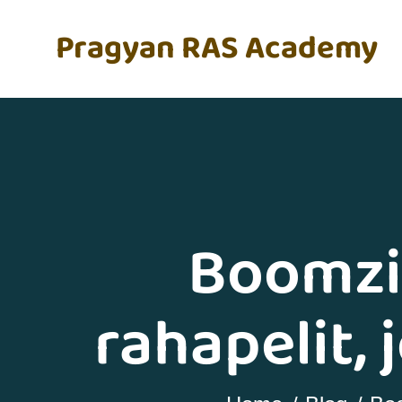
Pragyan RAS Academy
Boomzin
rahapelit,