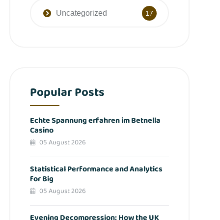
Uncategorized
17
Popular Posts
Echte Spannung erfahren im Betnella
Casino
05 August 2026
Statistical Performance and Analytics
for Big
05 August 2026
Evening Decompression: How the UK