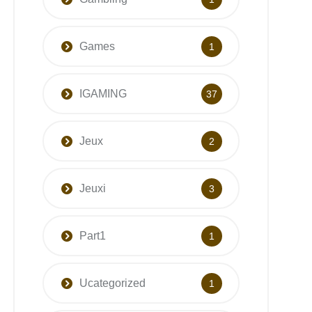
Games
1
IGAMING
37
Jeux
2
Jeuxi
3
Part1
1
Ucategorized
1