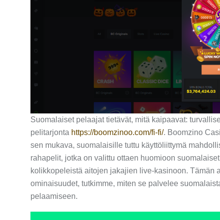
Suomalaiset pelaajat tietävät, mitä kaipaavat: turvall
pelitarjonta
https://boomzinoo.com/fi-fi/
. Boomzino Casin
sen mukava, suomalaisille tuttu käyttöliittymä mahdoll
rahapelit, jotka on valittu ottaen huomioon suomalaiset
kolikkopeleistä aitojen jakajien live-kasinoon. Tämän 
ominaisuudet, tutkimme, miten se palvelee suomalaista
pelaamiseen.