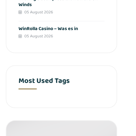
Winds
05 August 2026
WinRolla Casino – Was es in
05 August 2026
Most Used Tags