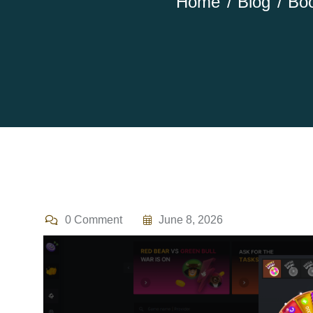
Home
Blog
Boo
0 Comment
June 8, 2026