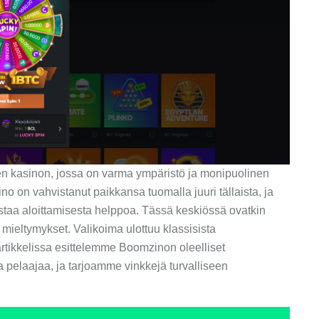
isen kasinon, jossa on varma ympäristö ja monipuolinen
o on vahvistanut paikkansa tuomalla juuri tällaista, ja
istaa aloittamisesta helppoa. Tässä keskiössä ovatkin
 mieltymykset. Valikoima ulottuu klassisista
artikkelissa esittelemme Boomzinon oleelliset
 pelaajaa, ja tarjoamme vinkkejä turvalliseen