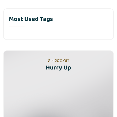
Most Used Tags
Get 20% Off
Hurry Up