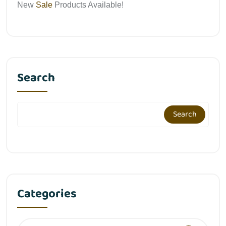
New
Sale
Products Available!
Search
Search
Categories