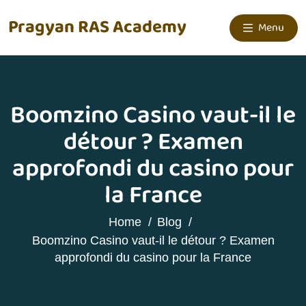
Pragyan RAS Academy
Menu
Boomzino Casino vaut-il le
détour ? Examen
approfondi du casino pour
la France
Home
Blog
Boomzino Casino vaut-il le détour ? Examen
approfondi du casino pour la France