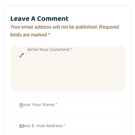
Leave A Comment
Your email address will not be published. Required
fields are marked *