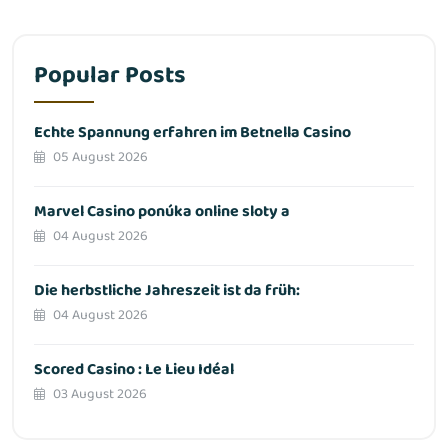
Popular Posts
Echte Spannung erfahren im Betnella Casino
05 August 2026
Marvel Casino ponúka online sloty a
04 August 2026
Die herbstliche Jahreszeit ist da früh:
04 August 2026
Scored Casino : Le Lieu Idéal
03 August 2026