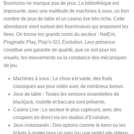
Boomzino ne manque pas de jeux. La bibliothèque est
imposante, avec une multitude de machines à sous, un bon
nombre de jeux de table et un casino live très riche. Cette
abondance vient surtout des fournisseurs qui proposent les
titres. On trouve les grands noms du secteur : NetEnt,
Pragmatic Play, Play’n GO, Evolution. Leur présence
constitue une garantie de qualité, que ce soit pour les
visuels, les mouvements ou la constance des mécaniques
de jeu.
Machines à sous : Le choix est vaste, des fruits
classiques aux jeux vidéo avec de nombreux bonus.
Jeux de table : Toutes les versions essentielles de
blackjack, roulette et baccara sont présents.
Casino Live : Le secteur le plus captivant, avec des
croupiers en direct via les studios d’Evolution.
Jeux instantanés : Des options comme le keno ou les
tickets à gratter pour un gain (ou une perte) vite obtenu.