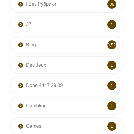
! Без Рубрики
86
37
1
Blog
9,528
Des Jeux
1
Done 4447 29.09
1
Gambling
1
Games
1