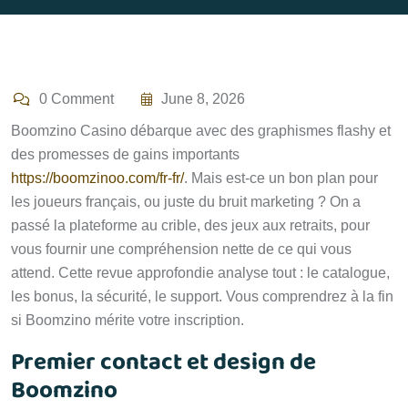
0 Comment
June 8, 2026
Boomzino Casino débarque avec des graphismes flashy et
des promesses de gains importants
https://boomzinoo.com/fr-fr/
. Mais est-ce un bon plan pour
les joueurs français, ou juste du bruit marketing ? On a
passé la plateforme au crible, des jeux aux retraits, pour
vous fournir une compréhension nette de ce qui vous
attend. Cette revue approfondie analyse tout : le catalogue,
les bonus, la sécurité, le support. Vous comprendrez à la fin
si Boomzino mérite votre inscription.
Premier contact et design de
Boomzino