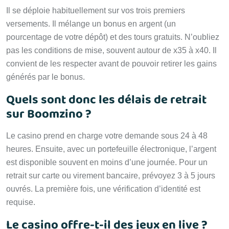
Il se déploie habituellement sur vos trois premiers
versements. Il mélange un bonus en argent (un
pourcentage de votre dépôt) et des tours gratuits. N’oubliez
pas les conditions de mise, souvent autour de x35 à x40. Il
convient de les respecter avant de pouvoir retirer les gains
générés par le bonus.
Quels sont donc les délais de retrait
sur Boomzino ?
Le casino prend en charge votre demande sous 24 à 48
heures. Ensuite, avec un portefeuille électronique, l’argent
est disponible souvent en moins d’une journée. Pour un
retrait sur carte ou virement bancaire, prévoyez 3 à 5 jours
ouvrés. La première fois, une vérification d’identité est
requise.
Le casino offre-t-il des jeux en live ?