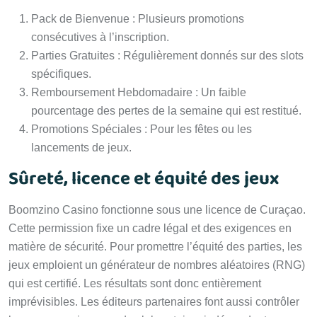
Pack de Bienvenue : Plusieurs promotions
consécutives à l’inscription.
Parties Gratuites : Régulièrement donnés sur des slots
spécifiques.
Remboursement Hebdomadaire : Un faible
pourcentage des pertes de la semaine qui est restitué.
Promotions Spéciales : Pour les fêtes ou les
lancements de jeux.
Sûreté, licence et équité des jeux
Boomzino Casino fonctionne sous une licence de Curaçao.
Cette permission fixe un cadre légal et des exigences en
matière de sécurité. Pour promettre l’équité des parties, les
jeux emploient un générateur de nombres aléatoires (RNG)
qui est certifié. Les résultats sont donc entièrement
imprévisibles. Les éditeurs partenaires font aussi contrôler