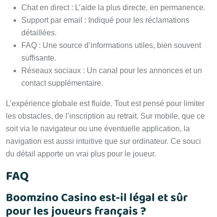
Chat en direct : L’aide la plus directe, en permanence.
Support par email : Indiqué pour les réclamations
détaillées.
FAQ : Une source d’informations utiles, bien souvent
suffisante.
Réseaux sociaux : Un canal pour les annonces et un
contact supplémentaire.
L’expérience globale est fluide. Tout est pensé pour limiter
les obstacles, de l’inscription au retrait. Sur mobile, que ce
soit via le navigateur ou une éventuelle application, la
navigation est aussi intuitive que sur ordinateur. Ce souci
du détail apporte un vrai plus pour le joueur.
FAQ
Boomzino Casino est-il légal et sûr
pour les joueurs français ?