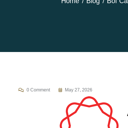
Home
Blog
Bof Cas
0 Comment
May 27, 2026