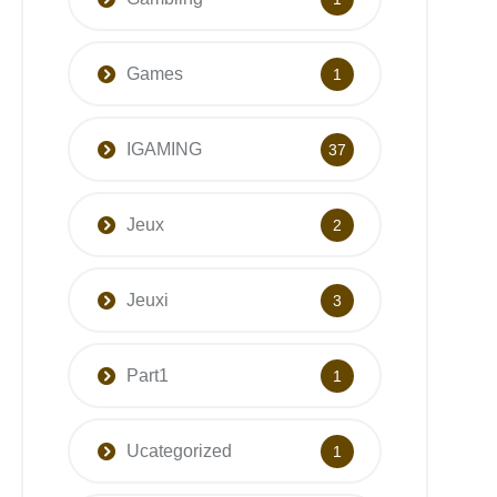
Games
1
IGAMING
37
Jeux
2
Jeuxi
3
Part1
1
Ucategorized
1