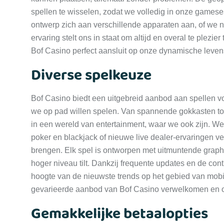
spellen te wisselen, zodat we volledig in onze game
ontwerp zich aan verschillende apparaten aan, of we 
ervaring stelt ons in staat om altijd en overal te plez
Bof Casino perfect aansluit op onze dynamische levenss
Diverse spelkeuze
Bof Casino biedt een uitgebreid aanbod aan spellen v
we op pad willen spelen. Van spannende gokkasten tot
in een wereld van entertainment, waar we ook zijn. W
poker en blackjack of nieuwe live dealer-ervaringen v
brengen. Elk spel is ontworpen met uitmuntende graph
hoger niveau tilt. Dankzij frequente updates en de cont
hoogte van de nieuwste trends op het gebied van mob
gevarieerde aanbod van Bof Casino verwelkomen en on
Gemakkelijke betaalopties