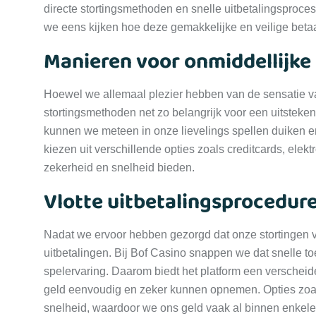
directe stortingsmethoden en snelle uitbetalingsproce
we eens kijken hoe deze gemakkelijke en veilige betaa
Manieren voor onmiddellijke
Hoewel we allemaal plezier hebben van de sensatie van 
stortingsmethoden net zo belangrijk voor een uitsteken
kunnen we meteen in onze lievelings spellen duiken
kiezen uit verschillende opties zoals creditcards, ele
zekerheid en snelheid bieden.
Vlotte uitbetalingsprocedur
Nadat we ervoor hebben gezorgd dat onze stortingen vl
uitbetalingen. Bij Bof Casino snappen we dat snelle to
spelervaring. Daarom biedt het platform een verschei
geld eenvoudig en zeker kunnen opnemen. Opties zoals
snelheid, waardoor we ons geld vaak al binnen enkele