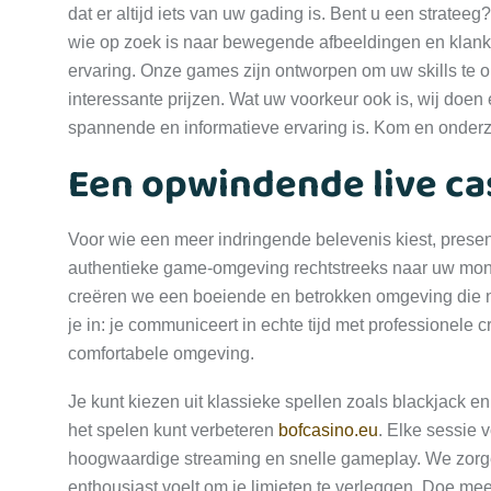
dat er altijd iets van uw gading is. Bent u een stratee
wie op zoek is naar bewegende afbeeldingen en klanke
ervaring. Onze games zijn ontworpen om uw skills te
interessante prijzen. Wat uw voorkeur ook is, wij doen
spannende en informatieve ervaring is. Kom en onderz
Een opwindende live ca
Voor wie een meer indringende belevenis kiest, presen
authentieke game-omgeving rechtstreeks naar uw mon
creëren we een boeiende en betrokken omgeving die ni
je in: je communiceert in echte tijd met professionele
comfortabele omgeving.
Je kunt kiezen uit klassieke spellen zoals blackjack en
het spelen kunt verbeteren
bofcasino.eu
. Elke sessie 
hoogwaardige streaming en snelle gameplay. We zorge
enthousiast voelt om je limieten te verleggen. Doe me