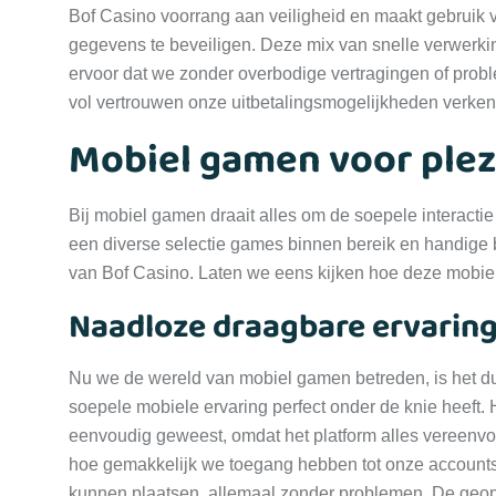
Bof Casino voorrang aan veiligheid en maakt gebruik
gegevens te beveiligen. Deze mix van snelle verwerki
ervoor dat we zonder overbodige vertragingen of pro
vol vertrouwen onze uitbetalingsmogelijkheden verke
Mobiel gamen voor ple
Bij mobiel gamen draait alles om de soepele interact
een diverse selectie games binnen bereik en handige
van Bof Casino. Laten we eens kijken hoe deze mobie
Naadloze draagbare ervarin
Nu we de wereld van mobiel gamen betreden, is het du
soepele mobiele ervaring perfect onder de knie heeft. 
eenvoudig geweest, omdat het platform alles vereenvo
hoe gemakkelijk we toegang hebben tot onze account
kunnen plaatsen, allemaal zonder problemen. De geop