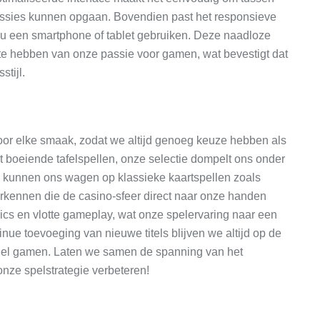
sessies kunnen opgaan. Bovendien past het responsieve
nu een smartphone of tablet gebruiken. Deze naadloze
ier te hebben van onze passie voor gamen, wat bevestigt dat
tijl.
oor elke smaak, zodat we altijd genoeg keuze hebben als
 boeiende tafelspellen, onze selectie dompelt ons onder
e kunnen ons wagen op klassieke kaartspellen zoals
erkennen die de casino-sfeer direct naar onze handen
ics en vlotte gameplay, wat onze spelervaring naar een
inue toevoeging van nieuwe titels blijven we altijd op de
iel gamen. Laten we samen de spanning van het
ze spelstrategie verbeteren!