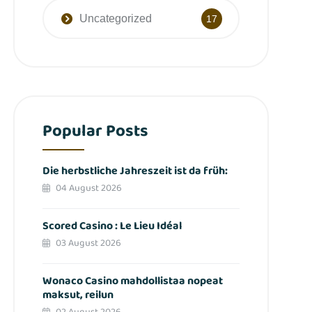
Uncategorized
17
Popular Posts
Die herbstliche Jahreszeit ist da früh:
04 August 2026
Scored Casino : Le Lieu Idéal
03 August 2026
Wonaco Casino mahdollistaa nopeat
maksut, reilun