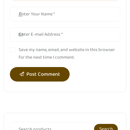
Save my name, email, and website in this browser
for the next time I comment.
Post Comment
Search