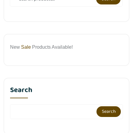
New
Sale
Products Available!
Search
Search