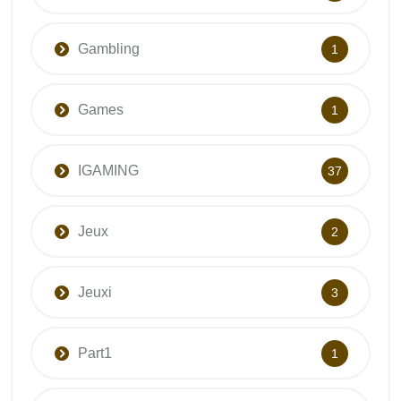
Gambling
1
Games
1
IGAMING
37
Jeux
2
Jeuxi
3
Part1
1