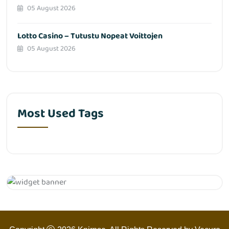
05 August 2026
Lotto Casino – Tutustu Nopeat Voittojen
05 August 2026
Most Used Tags
Get 20% Off
Hurry Up