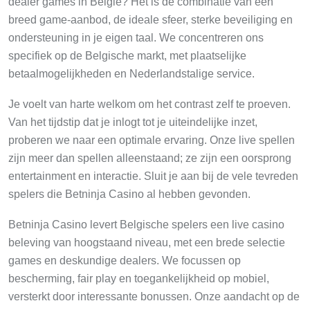
dealer games in België? Het is de combinatie van een
breed game-aanbod, de ideale sfeer, sterke beveiliging en
ondersteuning in je eigen taal. We concentreren ons
specifiek op de Belgische markt, met plaatselijke
betaalmogelijkheden en Nederlandstalige service.
Je voelt van harte welkom om het contrast zelf te proeven.
Van het tijdstip dat je inlogt tot je uiteindelijke inzet,
proberen we naar een optimale ervaring. Onze live spellen
zijn meer dan spellen alleenstaand; ze zijn een oorsprong
entertainment en interactie. Sluit je aan bij de vele tevreden
spelers die Betninja Casino al hebben gevonden.
Betninja Casino levert Belgische spelers een live casino
beleving van hoogstaand niveau, met een brede selectie
games en deskundige dealers. We focussen op
bescherming, fair play en toegankelijkheid op mobiel,
versterkt door interessante bonussen. Onze aandacht op de