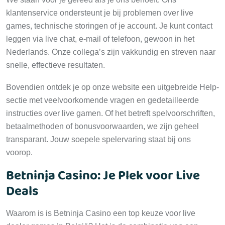
klantenservice ondersteunt je bij problemen over live
games, technische storingen of je account. Je kunt contact
leggen via live chat, e-mail of telefoon, gewoon in het
Nederlands. Onze collega’s zijn vakkundig en streven naar
snelle, effectieve resultaten.
Bovendien ontdek je op onze website een uitgebreide Help-
sectie met veelvoorkomende vragen en gedetailleerde
instructies over live gamen. Of het betreft spelvoorschriften,
betaalmethoden of bonusvoorwaarden, we zijn geheel
transparant. Jouw soepele spelervaring staat bij ons
voorop.
Betninja Casino: Je Plek voor Live
Deals
Waarom is is Betninja Casino een top keuze voor live