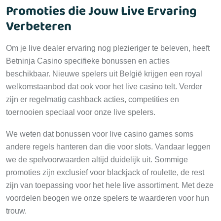
Promoties die Jouw Live Ervaring
Verbeteren
Om je live dealer ervaring nog plezieriger te beleven, heeft
Betninja Casino specifieke bonussen en acties
beschikbaar. Nieuwe spelers uit België krijgen een royal
welkomstaanbod dat ook voor het live casino telt. Verder
zijn er regelmatig cashback acties, competities en
toernooien speciaal voor onze live spelers.
We weten dat bonussen voor live casino games soms
andere regels hanteren dan die voor slots. Vandaar leggen
we de spelvoorwaarden altijd duidelijk uit. Sommige
promoties zijn exclusief voor blackjack of roulette, de rest
zijn van toepassing voor het hele live assortiment. Met deze
voordelen beogen we onze spelers te waarderen voor hun
trouw.