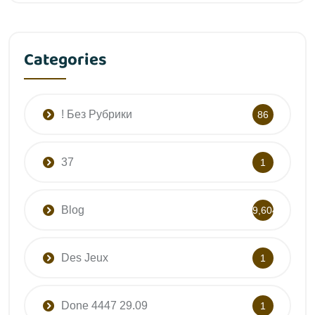
Categories
! Без Рубрики
86
37
1
Blog
9,604
Des Jeux
1
Done 4447 29.09
1