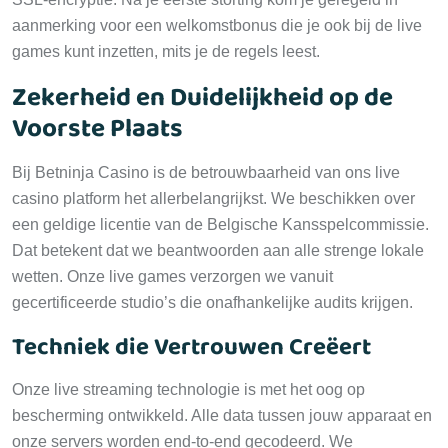
aanmerking voor een welkomstbonus die je ook bij de live
games kunt inzetten, mits je de regels leest.
Zekerheid en Duidelijkheid op de
Voorste Plaats
Bij Betninja Casino is de betrouwbaarheid van ons live
casino platform het allerbelangrijkst. We beschikken over
een geldige licentie van de Belgische Kansspelcommissie.
Dat betekent dat we beantwoorden aan alle strenge lokale
wetten. Onze live games verzorgen we vanuit
gecertificeerde studio’s die onafhankelijke audits krijgen.
Techniek die Vertrouwen Creëert
Onze live streaming technologie is met het oog op
bescherming ontwikkeld. Alle data tussen jouw apparaat en
onze servers worden end-to-end gecodeerd. We