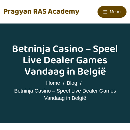
Pragyan RAS Academy
Menu
Betninja Casino – Speel
Live Dealer Games
Vandaag in België
Home
Blog
Betninja Casino – Speel Live Dealer Games
Vandaag in België