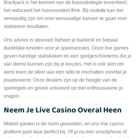
blackjack is het kennen van de basisstrategie essentieel;
het reduceert het huisvoordeel flink. Bij roulette kan het
verstandig zijn om voor eenvoudige kansen te gaan voor
stabielere resultaten.
Ons advies is steevast: beheer je bankroll en bepaal
duidelijke limieten voor je speelsessies. Onze live games
geven handige statistieken en een spelgeschiedenis die je
van dienst kunnen zijn bij je keuzes. Het is ook slim om
eerst even de sfeer aan een tafel te inschatten voordat je
plaatsneemt. Onze dealers zijn op de hoogte van de
spelregels en geven antwoord op met enthousiasme je
vragen.
Neem Je Live Casino Overal Heen
Mobiel gamen is de norm geworden, en ons live casino
platform past daar perfect bij. Of je nu een smartphone of