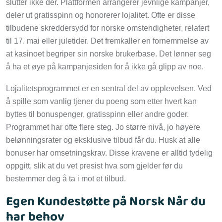
slutter ikke der. Plattformen arrangerer jevnlige kampanjer,
deler ut gratisspinn og honorerer lojalitet. Ofte er disse
tilbudene skreddersydd for norske omstendigheter, relatert
til 17. mai eller juletider. Det fremkaller en fornemmelse av
at kasinoet begriper sin norske brukerbase. Det lønner seg
å ha et øye på kampanjesiden for å ikke gå glipp av noe.
Lojalitetsprogrammet er en sentral del av opplevelsen. Ved
å spille som vanlig tjener du poeng som etter hvert kan
byttes til bonuspenger, gratisspinn eller andre goder.
Programmet har ofte flere steg. Jo større nivå, jo høyere
belønningsrater og eksklusive tilbud får du. Husk at alle
bonuser har omsetningskrav. Disse kravene er alltid tydelig
oppgitt, slik at du vet presist hva som gjelder før du
bestemmer deg å ta i mot et tilbud.
Egen Kundestøtte på Norsk Når du
har behov