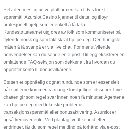
Selv den mest intuitive plattformen kan tidvis føre til
spørsmål. Azurslot Casino kjenner til dette, og tilbyr
profesjonell hjelp som er enkelt å få tak i.
Kundestøtteteamet utgjøres av folk som kommuniserer på
flytende norsk og som faktisk vil hjelpe deg. Den hurtigste
måten å få svar på er via live chat. For mer utfyllende
henvendelser kan du sende en e-post. I tillegg eksisterer en
omfattende FAQ-seksjon som dekker alt fra hvordan du
oppretter konto til bonusvilkårene.
Støtten er oppnåelig døgnet rundt, noe som er essensielt
når spillerne kommer fra mange forskjellige tidssoner. Live
chatten gir som regel svar innen noen få minutter. Agentene
kan hjelpe deg med tekniske problemer,
transaksjonsspørsmål eller bonusaktivering. Azurslot er
også fremoverlente. Ved planlagt vedlikehold eller
endringer, får du som regel melding på forhånd via e-post