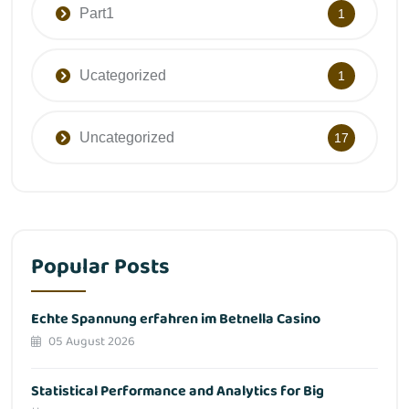
Part1
1
Ucategorized
1
Uncategorized
17
Popular Posts
Echte Spannung erfahren im Betnella Casino
05 August 2026
Statistical Performance and Analytics for Big