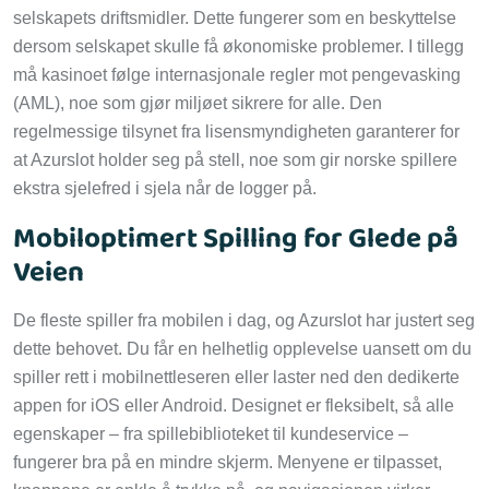
selskapets driftsmidler. Dette fungerer som en beskyttelse
dersom selskapet skulle få økonomiske problemer. I tillegg
må kasinoet følge internasjonale regler mot pengevasking
(AML), noe som gjør miljøet sikrere for alle. Den
regelmessige tilsynet fra lisensmyndigheten garanterer for
at Azurslot holder seg på stell, noe som gir norske spillere
ekstra sjelefred i sjela når de logger på.
Mobiloptimert Spilling for Glede på
Veien
De fleste spiller fra mobilen i dag, og Azurslot har justert seg
dette behovet. Du får en helhetlig opplevelse uansett om du
spiller rett i mobilnettleseren eller laster ned den dedikerte
appen for iOS eller Android. Designet er fleksibelt, så alle
egenskaper – fra spillebiblioteket til kundeservice –
fungerer bra på en mindre skjerm. Menyene er tilpasset,