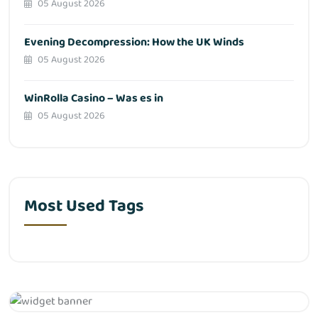
05 August 2026
Evening Decompression: How the UK Winds
05 August 2026
WinRolla Casino – Was es in
05 August 2026
Most Used Tags