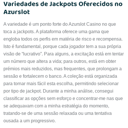
Variedades de Jackpots Oferecidos no
Azurslot
A variedade é um ponto forte do Azurslot Casino no que
toca a jackpots. A plataforma oferece uma gama que
engloba todos os perfis em matéria de risco e recompensa.
Isto é fundamental, porque cada jogador tem a sua própria
visão de “lucrativo”. Para alguns, a excitação está em tentar
um número que altera a vida; para outros, está em obter
prémios mais reduzidos, mas frequentes, que prolongam a
sessão e fortalecem o banco. A coleção está organizada
para tornar mais fácil esta escolha, permitindo selecionar
por tipo de jackpot. Durante a minha análise, consegui
classificar as opções sem esforço e concentrar-me nas que
se adequavam com a minha estratégia do momento,
tratando-se de uma sessão relaxada ou uma tentativa
ousada a um progressivo.