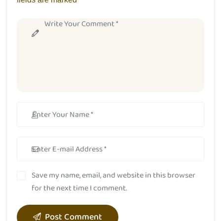
Save my name, email, and website in this browser
for the next time I comment.
Post Comment