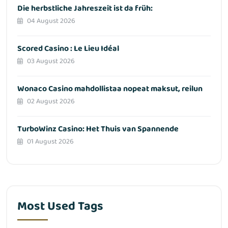
Die herbstliche Jahreszeit ist da früh:
04 August 2026
Scored Casino : Le Lieu Idéal
03 August 2026
Wonaco Casino mahdollistaa nopeat maksut, reilun
02 August 2026
TurboWinz Casino: Het Thuis van Spannende
01 August 2026
Most Used Tags