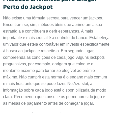
Perto do Jackpot
Não existe uma fórmula secreta para vencer um jackpot.
Encontram-se, sim, métodos úteis que aprimoram a sua
estratégia e contribuem a gerir esperanças. A mais
importante e mais crucial é a controlo do banco. Estabeleça
um valor que esteja confortável em investir especificamente
à busca ao jackpot e respeite-o. Em segundo lugar,
compreenda as condições de cada jogo. Alguns jackpots
progressivos, por exemplo, obrigam que coloque o
montante máximo para tornar-se elegível ao prémio
máximo. Não cumprir esta norma é o engano mais comum
e mais frustrante que se pode fazer. No Azurslot, a
informação sobre cada jogo está disponibilizada de modo
clara. Recomendo que consulte os pormenores do jogo e
as mesas de pagamento antes de começar a jogar.