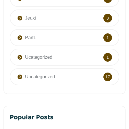
Jeuxi
3
Part1
1
Ucategorized
1
Uncategorized
17
Popular Posts