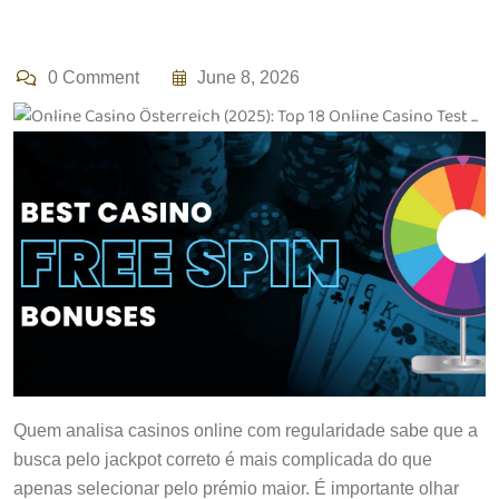
0 Comment
June 8, 2026
Quem analisa casinos online com regularidade sabe que a
busca pelo jackpot correto é mais complicada do que
apenas selecionar pelo prémio maior. É importante olhar