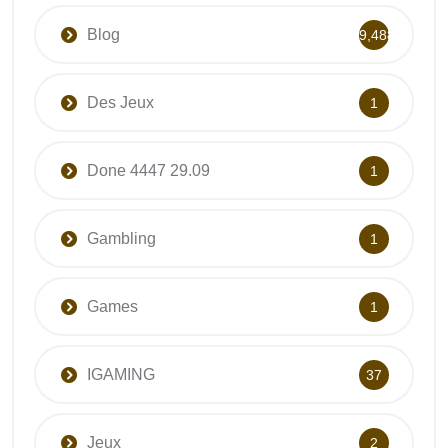
Blog
9,488
Des Jeux
1
Done 4447 29.09
1
Gambling
1
Games
1
IGAMING
37
Jeux
2